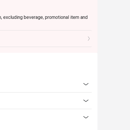
em, excluding beverage, promotional item and
tly NOT for takeaway.
 in your reservation, not more. If your party
rive with more people than stated in your
nt altogether.
tion. The restaurant may ask you to wait
s from the restaurant or third parties.