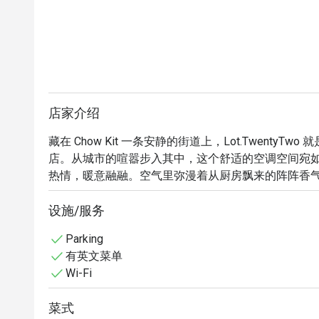
店家介绍
藏在 Chow Kit 一条安静的街道上，Lot.Twent
店。从城市的喧嚣步入其中，这个舒适的空调空间宛
热情，暖意融融。空气里弥漫着从厨房飘来的阵阵香气
融合，令人心动。这是一个为悠闲时光而设计的空间
称一处真正的城市逃逸之所。
设施/服务
Parking
有英文菜单
Wi-Fi
菜式