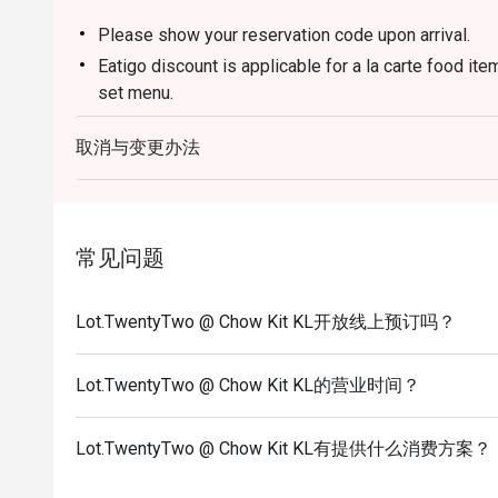
Please show your reservation code upon arrival.
Eatigo discount is applicable for a la carte food it
set menu.
Eatigo discount is only applicable for dine in, stric
取消与变更办法
Eatigo discount apply to the number of people stated
size changes please edit your reservation. If you ar
reservation you may lose both your table and discou
Seating preference is subject to restaurant's discre
常见问题
during peak hour.
Eatigo discounts cannot be combined with other offer
Lot.TwentyTwo @ Chow Kit KL开放线上预订吗？
Lot.TwentyTwo @ Chow Kit KL的营业时间？
Lot.TwentyTwo @ Chow Kit KL有提供什么消费方案？