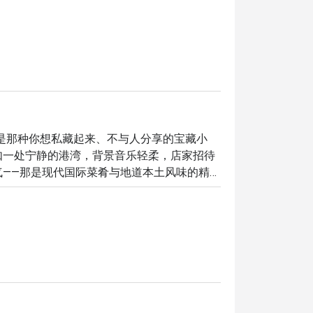
yTwo 就是那种你想私藏起来、不与人分享的宝藏小
如一处宁静的港湾，背景音乐轻柔，店家招待
——那是现代国际菜肴与地道本土风味的精致
，每一处细节都体贴入微，让人倍感亲切，堪