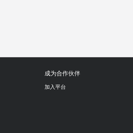
善
日常餐厅
酒吧
家庭聚会
朋友聚会
单点
份量
成为合作伙伴
加入平台