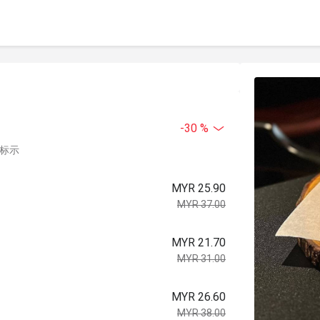
-30 %
中标示
MYR 25.90
MYR 37.00
MYR 21.70
MYR 31.00
MYR 26.60
MYR 38.00