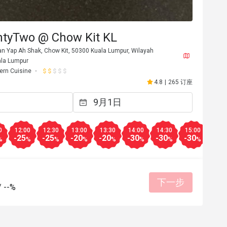
ntyTwo @ Chow Kit KL
an Yap Ah Shak, Chow Kit, 50300 Kuala Lumpur, Wilayah
ala Lumpur
ern Cuisine
4.8
|
265 订座
0
12:00
12:30
13:00
13:30
14:00
14:30
15:00
15:3
-25
-25
-20
-20
-30
-30
-30
-30
%
%
%
%
%
%
%
%
S*****
S
8日
2025年11月23日
ffs and good 
Helpful staff, chill vibe, good for friend 
下一步
gathering 
/
--%
价位合理
服务细心
美好体验
会再次回购
专业服务