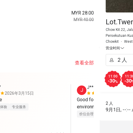
MYR 28.00
MYR 40.00
Lot.Twe
Chow Kit.22, Jal
Persekutuan Ku
Chowkit
West
营业时间
查看全部
11:00
11:3
-30
-30
%
7
J****e
J
2026年3月15日
2026年2月
Nice ambiance 
Good food with friendly sta
2 人
environment
体验
专业服务
9月1日
,
--:--
价位合理
服务细心