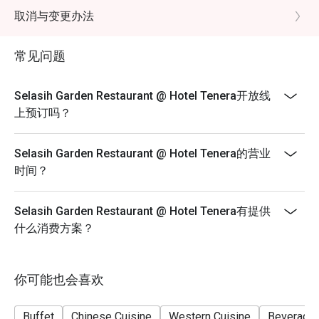
excluding beverage, promotional item and set menu.
取消与变更办法
Eatigo discount is only applicable for dine in, strictly
NOT for takeaway.
常见问题
Eatigo discount apply to the number of people stated in
your reservation, not more. If your party size changes
Selasih Garden Restaurant @ Hotel Tenera开放线
please edit your reservation. If you arrive with more
上预订吗？
people than stated in your reservation you may lose
both your table and discount altogether.
Selasih Garden Restaurant @ Hotel Tenera的营业
Seating preference is subject to restaurant's discretion.
时间？
The restaurant may ask you to wait during peak hour.
Please show your reservation code upon arrival.
Selasih Garden Restaurant @ Hotel Tenera有提供
什么消费方案？
你可能也会喜欢
Buffet
Chinese Cuisine
Western Cuisine
Beverage