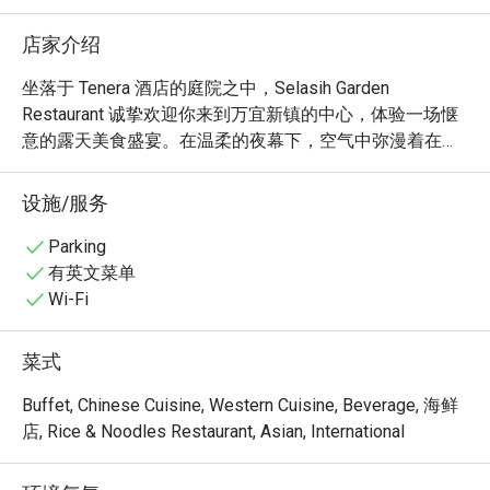
店家介绍
坐落于 Tenera 酒店的庭院之中，Selasih Garden 
Restaurant 诚挚欢迎你来到万宜新镇的中心，体验一场惬
意的露天美食盛宴。在温柔的夜幕下，空气中弥漫着在地
香料与新鲜烹制佳肴的温暖香气。空间设计灵感源自古典
马来西亚建筑，既显宏伟又不失亲切感，为你打造一处微
设施/服务
风拂面的避世之所。你可以在此轻松享用经清真认证的丰
盛马来西亚与国际风味美食，彻底放松身心。这是一个能
Parking
创造难忘用餐回忆的悠闲天堂。

有英文菜单
Wi-Fi
无论是享用一顿简餐，还是在此消磨漫漫长夜，这里的独
特魅力，都将让你回味无穷：

菜式
丰盛的清真认证自助餐，汇集了最地道的在地与欧陆美食
Buffet, Chinese Cuisine, Western Cuisine, Beverage, 海鲜
精华。

店, Rice & Noodles Restaurant, Asian, International
优美开阔的花园环境，让每一餐都像一场治愈身心的迷你
假期。
