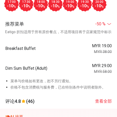
17:00
17:30
18:00
18:30
19:00
19:30
20:00
-10
-10
-10
-10
-10
-10
-10
%
%
%
%
%
%
%
推荐菜单
-50 %
Eatigo 折扣适用于所有原价餐点，不适用项目将于店家规范中标示
MYR 19.00
Breakfast Buffet
MYR 38.00
MYR 29.00
Dim Sum Buffet (Adult)
MYR 58.00
菜单与价格如有更改，恕不另行通知。
价格不包含消费税与服务费，已在特别条件中说明者除外。
评论
4.8
(46)
查看全部
AI 摘要