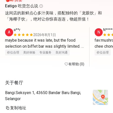
Eatigo 吃货怎么说
这间店的新鲜点心多汁美味，搭配独特的「龙眼饮」和
「海椰子饮」，绝对让你惊喜连连，物超所值！
a**r
N****
A
N
2026年8月1日
maybe because it was late, but the food 
fav:mushro
selection on biffet bar was slightly limited. 
chee chong
the ala carte buffet was also missing 2 
价位合理
美好体验
专业服务
良好沟通
价位合理
items
if mkn tim
有帮助 (0)
cepat siki
关于餐厅
Bangi.Seksyen 1, 43650 Bandar Baru Bangi,
Selangor
复制地址