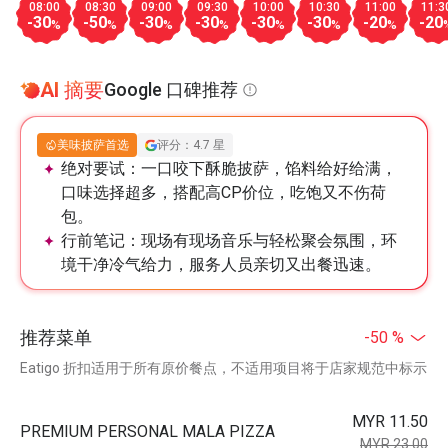
08:00
08:30
09:00
09:30
10:00
10:30
11:00
11:3
-30
-50
-30
-30
-30
-30
-20
-20
%
%
%
%
%
%
%
AI 摘要
Google 口碑推荐
美味披萨首选
评分：4.7 星
绝对要试：
一口咬下酥脆披萨，馅料给好给满，
口味选择超多，搭配高CP价位，吃饱又不伤荷
包。
行前笔记：
现场有现场音乐与轻松聚会氛围，环
境干净冷气给力，服务人员亲切又出餐迅速。
推荐菜单
-50 %
Eatigo 折扣适用于所有原价餐点，不适用项目将于店家规范中标示
MYR 11.50
PREMIUM PERSONAL MALA PIZZA
MYR 23.00