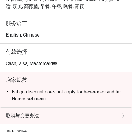
适, 获奖, 高颜值, 早餐, 午餐, 晚餐, 宵夜
⭐ 谷歌评分：4.6 分 (来自 0 条点评)

服务语言
无论是下班后和同事小酌，和朋友来场欢乐的披萨之夜，
还是享受一顿放松的周末早午餐，这里都是绝佳选择。
English, Chinese
付款选择
Cash, Visa, Mastercard®
店家规范
Eatigo discount does not apply for beverages and In-
House set menu.
取消与变更办法