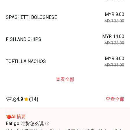
MYR 9.00
SPAGHETTI BOLOGNESE
MYR 18.00
MYR 14.00
FISH AND CHIPS
MYR 28.00
MYR 8.00
TORTILLA NACHOS
MYR 16.00
查看全部
评论
4.9
(14)
查看全部
AI 摘要
Eatigo 吃货怎么说