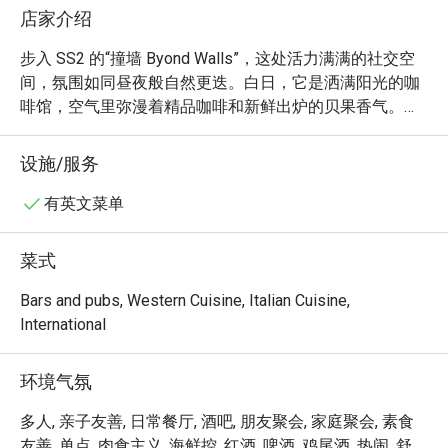
店家介绍
步入 SS2 的“撞墙 Byond Walls”，这处活力满满的社交空
间，氛围如同昼夜般自然更迭。白日，它是洒满阳光的咖
啡馆，空气里弥漫着精品咖啡和新鲜出炉的贝果香气。夜
幕降临，这里则变身为一家热闹的披萨吧，朋友们围坐一
桌，分享着创意披萨和生活趣事，杯觥交错间满是欢声笑
设施/服务
语。这是一个专为“连接”而生的空间，当治愈系的西式美
食，遇上大胆奔放的亚洲风味，碰撞出无限惊喜。

有英文菜单
无论你是来这儿解决一顿快手晚餐，还是想与朋友畅聊整
菜式
晚，这里的独特魅力都将让你印象深刻：

Bars and pubs, Western Cuisine, Italian Cuisine,
「大胆风味融合」：探索融合了火热亚洲风情的创意披
International
萨，尤其是招牌的麻辣口味，绝对是味蕾上的一次冒险。

「全时段好去处」：从惬意的早午餐咖啡馆，到热闹的晚
环境气氛
间聚会酒吧，一个空间，两种体验。

「社交中心」：温暖热情的氛围，专为和对味儿的人们在
多人, 亲子友善, 日常餐厅, 酒吧, 朋友聚会, 家庭聚会, 素食
美食佳酿中欢聚畅聊而打造。

友善, 单点, 肉食主义, 海鲜控, 红酒, 啤酒, 鸡尾酒, 热闹, 舒