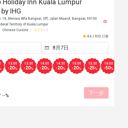
 Holiday Inn Kuala Lumpur
 by IHG
 18, Menara Alfa Bangsar, Off, Jalan Maarof, Bangsar, 59100
deral Territory of Kuala Lumpur
Chinese Cuisine
4.6
|
933 订座
0
13:00
13:30
14:00
14:30
15:00
15:30
16:00
16:3
-20
-20
-20
-20
-20
-25
-50
-20
%
%
%
%
%
%
%
%
下一步
/
--%