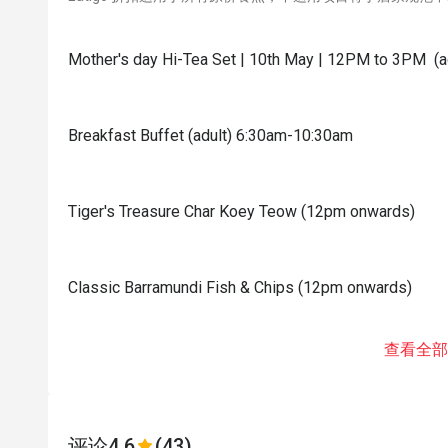
Mother's day Hi-Tea Set | 10th May | 12PM to 3PM (a
Breakfast Buffet (adult) 6:30am-10:30am
Tiger's Treasure Char Koey Teow (12pm onwards)
Classic Barramundi Fish & Chips (12pm onwards)
查看全部
评论
4.6
(43)