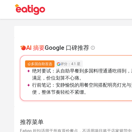
AI 摘要
Google 口碑推荐
多国自助首选
评分：4.1 星
绝对要试：
从自助早餐到多国料理通通吃得到，
满足，价位划算不心痛。
行前笔记：
安静愉悦的用餐空间搭配明亮灯光与
便，整体节奏轻松不紧绷。
推荐菜单
Eatigo 折扣适用于所有原价餐点，不适用项目将于店家规范