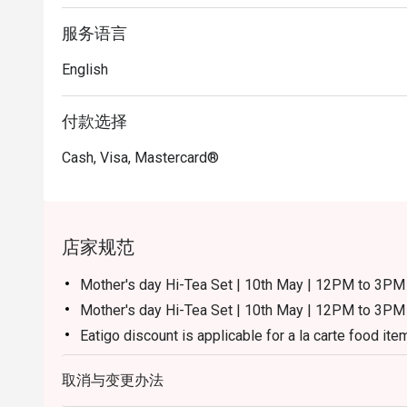
服务语言
English
付款选择
Cash, Visa, Mastercard®
店家规范
Mother's day Hi-Tea Set | 10th May | 12PM to 3
Mother's day Hi-Tea Set | 10th May | 12PM to 3PM 
Eatigo discount is applicable for a la carte food ite
excluding beverage, promotional item and set menu
取消与变更办法
Eatigo discount is only applicable for dine in, stric