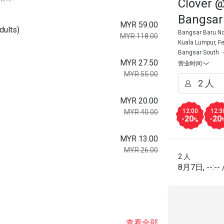
Clover @
Bangsar
MYR 59.00
dults)
Bangsar Baru.No.
MYR 118.00
Kuala Lumpur, Fe
Bangsar South
MYR 27.50
营业时间
MYR 55.00
MYR 20.00
12:00
12:3
MYR 40.00
-20
-20
%
MYR 13.00
MYR 26.00
2 人
8月7日
,
--:--
查看全部