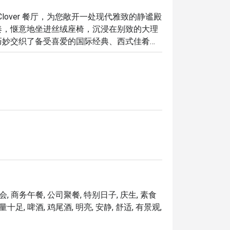
 Clover 餐厅，为您敞开一处现代雅致的静谧殿
奏，惬意地坐进丝绒座椅，沉浸在别致的大理
巧妙交织了备受喜爱的国际经典、西式佳肴，
不失悠闲惬意的全日餐饮体验。

这里的独特之处将让您回味无穷：

与国际佳肴完美呈现。

和轻松热情氛围所打造的现代空间中，彻底放
晚餐，随时满足您的任何口腹之欲。

独享的宁静时光，这里都是您的理想之选。
会, 商务午餐, 公司聚餐, 特别日子, 庆生, 素食
十足, 啤酒, 鸡尾酒, 明亮, 安静, 舒适, 有景观,