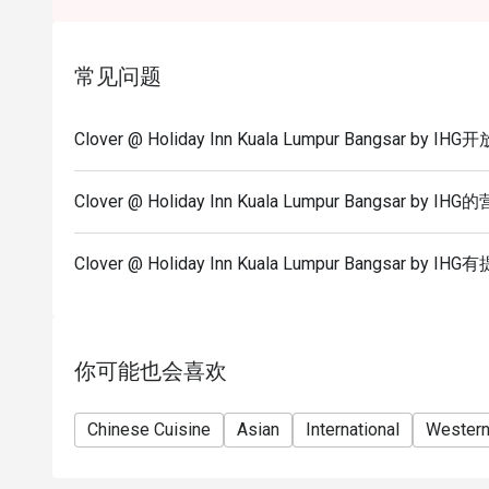
Eatigo discount is not applicable for kid & senior cit
Eatigo discount apply to the number of people stated
size changes please edit your reservation. If you ar
常见问题
reservation you may lose both your table and discou
Seating preference is subject to restaurant's discre
Clover @ Holiday Inn Kuala Lumpur Bangsar by
during peak hour.
Please show your reservation code upon arrival.
Clover @ Holiday Inn Kuala Lumpur Bangsar by 
Morning breakfast 6:30am-10:30am
A la carte dining 12pm-10pm
Clover @ Holiday Inn Kuala Lumpur Bangsar 
Hi Tea weekend buffet (Mother's Day) 12pm-3pm
你可能也会喜欢
Chinese Cuisine
Asian
International
Wester