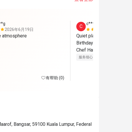
**g
c************8
C
2026年6月19日
2026年6月
ce atmosphere
Quiet place. Fresh ingredien
Birthday special thanks to Qi
Chef Harith! 
服务细心
美好体验
有帮助 (0)
Maarof, Bangsar, 59100 Kuala Lumpur, Federal