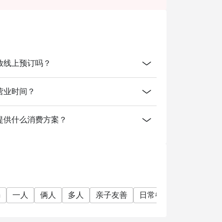
izen.
 in your reservation, not more. If your party
rive with more people than stated in your
nt altogether.
tion. The restaurant may ask you to wait
 IHG开放线上预订吗？
IHG的营业时间？
by IHG有提供什么消费方案？
n
一人
俩人
多人
亲子友善
日常餐厅
家庭聚会