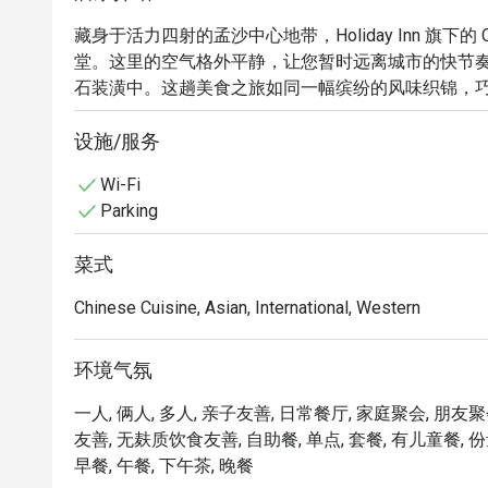
藏身于活力四射的孟沙中心地带，Holiday Inn 旗下的
堂。这里的空气格外平静，让您暂时远离城市的快节
石装潢中。这趟美食之旅如同一幅缤纷的风味织锦，
更向霹雳州的传统风味献上诚挚敬意。这是一场精致而
设施/服务
无论是想快速享用晚餐，还是想度过一个悠长的夜晚，
Wi-Fi
Parking
「品味传承之味」：探索霹雳州独特而正宗的风味，并
「静谧时尚氛围」：在以清凉大理石、舒适软垫家具
菜式
松身心。

「全天候味蕾纵享」：从丰盛的自助早餐到精致的单点
Chinese Cuisine, Asian, International, Western
⭐ Google 评价：4.6 分

环境气氛
无论是精致的商务午餐、轻松的家庭聚会，或是一人
一人, 俩人, 多人, 亲子友善, 日常餐厅, 家庭聚会, 朋友聚
友善, 无麸质饮食友善, 自助餐, 单点, 套餐, 有儿童餐, 份量
早餐, 午餐, 下午茶, 晚餐