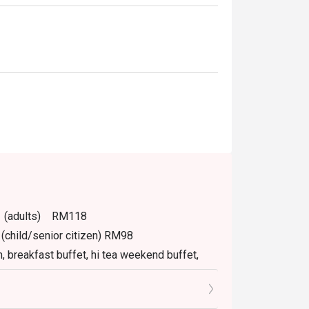
PM (adults) RM118
(child/senior citizen) RM98
m, breakfast buffet, hi tea weekend buffet,
.
tly NOT for takeaway.