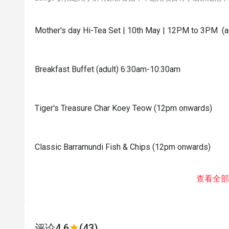
Mother's day Hi-Tea Set | 10th May | 12PM to 3PM (a
Breakfast Buffet (adult) 6:30am-10:30am
Tiger's Treasure Char Koey Teow (12pm onwards)
Classic Barramundi Fish & Chips (12pm onwards)
查看全部
评论
4.6
(43)