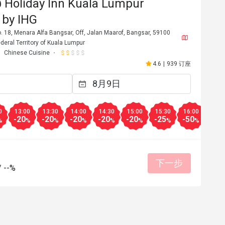
 Holiday Inn Kuala Lumpur
 by IHG
 18, Menara Alfa Bangsar, Off, Jalan Maarof, Bangsar, 59100
deral Territory of Kuala Lumpur
Chinese Cuisine
4.6
|
939 订座
0
13:00
13:30
14:00
14:30
15:00
15:30
16:00
16:3
-20
-20
-20
-20
-20
-25
-50
-20
%
%
%
%
%
%
%
%
下一步
/
--%