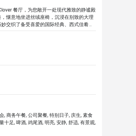
 Clover 餐厅，为您敞开一处现代雅致的静谧殿
奏，惬意地坐进丝绒座椅，沉浸在别致的大理
巧妙交织了备受喜爱的国际经典、西式佳肴，
不失悠闲惬意的全日餐饮体验。

这里的独特之处将让您回味无穷：

与国际佳肴完美呈现。

和轻松热情氛围所打造的现代空间中，彻底放
晚餐，随时满足您的任何口腹之欲。

独享的宁静时光，这里都是您的理想之选。
会, 商务午餐, 公司聚餐, 特别日子, 庆生, 素食
十足, 啤酒, 鸡尾酒, 明亮, 安静, 舒适, 有景观,