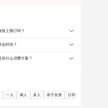
izen.
 in your reservation, not more. If your party
rive with more people than stated in your
nt altogether.
tion. The restaurant may ask you to wait
 IHG开放线上预订吗？
IHG的营业时间？
by IHG有提供什么消费方案？
n
一人
俩人
多人
亲子友善
日常餐厅
家庭聚会