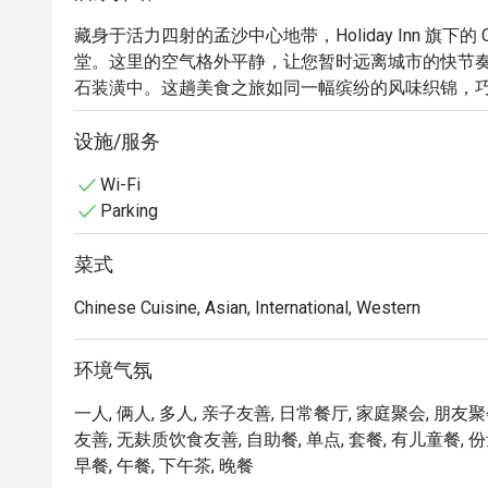
藏身于活力四射的孟沙中心地带，Holiday Inn 旗下的
堂。这里的空气格外平静，让您暂时远离城市的快节
石装潢中。这趟美食之旅如同一幅缤纷的风味织锦，
更向霹雳州的传统风味献上诚挚敬意。这是一场精致而
设施/服务
无论是想快速享用晚餐，还是想度过一个悠长的夜晚，
Wi-Fi
Parking
「品味传承之味」：探索霹雳州独特而正宗的风味，并
「静谧时尚氛围」：在以清凉大理石、舒适软垫家具
菜式
松身心。

「全天候味蕾纵享」：从丰盛的自助早餐到精致的单点
Chinese Cuisine, Asian, International, Western
⭐ Google 评价：4.6 分

环境气氛
无论是精致的商务午餐、轻松的家庭聚会，或是一人
一人, 俩人, 多人, 亲子友善, 日常餐厅, 家庭聚会, 朋友聚
友善, 无麸质饮食友善, 自助餐, 单点, 套餐, 有儿童餐, 份量
早餐, 午餐, 下午茶, 晚餐