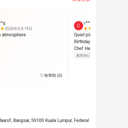
**g
c************8
C
2026年6月19日
2026年6月
ce atmosphere
Quiet place. Fresh ingredien
Birthday special thanks to Qi
Chef Harith! 
服务细心
美好体验
有帮助 (0)
Maarof, Bangsar, 59100 Kuala Lumpur, Federal