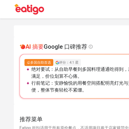
AI 摘要
Google 口碑推荐
多国自助首选
评分：4.1 星
绝对要试：
从自助早餐到多国料理通通吃得到，
满足，价位划算不心痛。
行前笔记：
安静愉悦的用餐空间搭配明亮灯光与
便，整体节奏轻松不紧绷。
推荐菜单
Eatigo 折扣适用于所有原价餐点，不适用项目将于店家规范