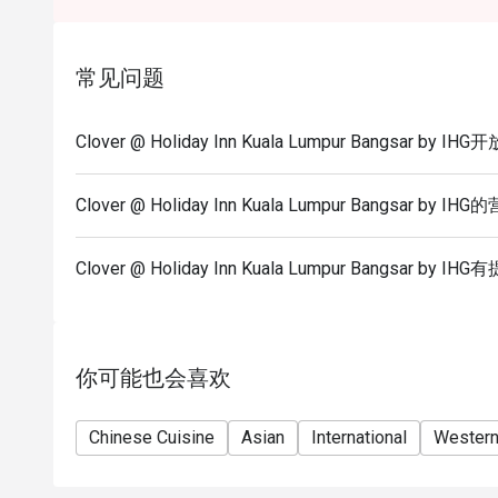
Eatigo discount is not applicable for kid & senior cit
Eatigo discount apply to the number of people stated
size changes please edit your reservation. If you ar
常见问题
reservation you may lose both your table and discou
Seating preference is subject to restaurant's discre
Clover @ Holiday Inn Kuala Lumpur Bangsar by
during peak hour.
Please show your reservation code upon arrival.
Clover @ Holiday Inn Kuala Lumpur Bangsar by 
Morning breakfast 6:30am-10:30am
A la carte dining 12pm-10pm
Clover @ Holiday Inn Kuala Lumpur Bangsar 
Hi Tea weekend buffet (Mother's Day) 12pm-3pm
你可能也会喜欢
Chinese Cuisine
Asian
International
Wester