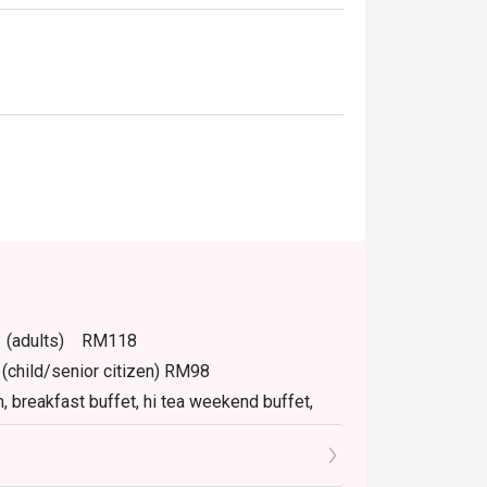
PM (adults) RM118
(child/senior citizen) RM98
m, breakfast buffet, hi tea weekend buffet,
.
tly NOT for takeaway.