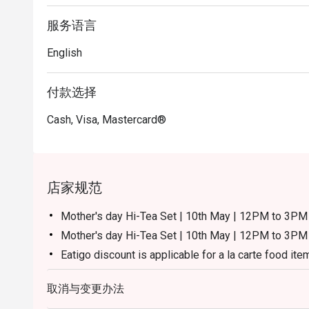
服务语言
English
付款选择
Cash, Visa, Mastercard®
店家规范
Mother's day Hi-Tea Set | 10th May | 12PM to 3
Mother's day Hi-Tea Set | 10th May | 12PM to 3PM 
Eatigo discount is applicable for a la carte food ite
excluding beverage, promotional item and set menu
取消与变更办法
Eatigo discount is only applicable for dine in, stric