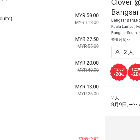
Clover @
Bangsar
MYR 59.00
dults)
Bangsar Baru.No.
MYR 118.00
Kuala Lumpur, Fe
Bangsar South
MYR 27.50
营业时间
MYR 55.00
MYR 20.00
12:00
12:3
MYR 40.00
-20
-20
%
MYR 13.00
MYR 26.00
2 人
8月9日
,
--:--
查看全部