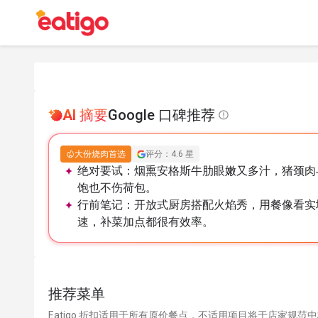
AI 摘要
Google 口碑推荐
大份烧肉首选
评分：4.6 星
绝对要试：
烟熏安格斯牛肋眼嫩又多汁，猪颈肉
饱也不伤荷包。
行前笔记：
开放式厨房搭配火焰秀，用餐像看实
速，补菜加点都很有效率。
推荐菜单
Eatigo 折扣适用于所有原价餐点，不适用项目将于店家规范