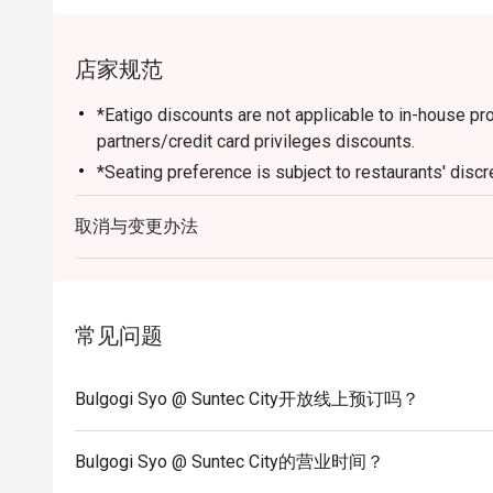
店家规范
*Eatigo discounts are not applicable to in-house p
partners/credit card privileges discounts.
*Seating preference is subject to restaurants' discr
during peak hours instead
取消与变更办法
*Guests are to check the bill before making payment t
常见问题
Bulgogi Syo @ Suntec City开放线上预订吗？
Bulgogi Syo @ Suntec City的营业时间？