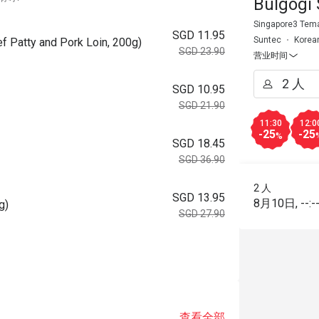
Bulgogi 
Singapore3 Tema
SGD 11.95
Suntec
Korea
f Patty and Pork Loin, 200g)
SGD 23.90
营业时间
SGD 10.95
SGD 21.90
11:30
12:0
-25
-25
%
SGD 18.45
SGD 36.90
2 人
SGD 13.95
8月10日
,
--:-
g)
SGD 27.90
查看全部