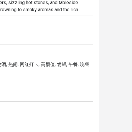
ers, sizzling hot stones, and tableside 
rowning to smoky aromas and the rich 
t perfection. Enjoy the fiery spectacle at 
酒, 热闹, 网红打卡, 高颜值, 尝鲜, 午餐, 晚餐