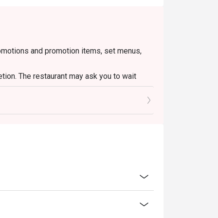
romotions and promotion items, set menus,
etion. The restaurant may ask you to wait
o ensure that the total bill given is correct.