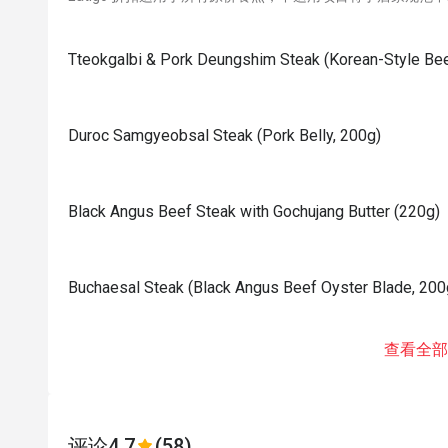
Tteokgalbi & Pork Deungshim Steak (Korean-Style Bee
Duroc Samgyeobsal Steak (Pork Belly, 200g)
Black Angus Beef Steak with Gochujang Butter (220g)
⁠⁠Buchaesal Steak (Black Angus Beef Oyster Blade, 200
查看全部
评论
4.7
(58)