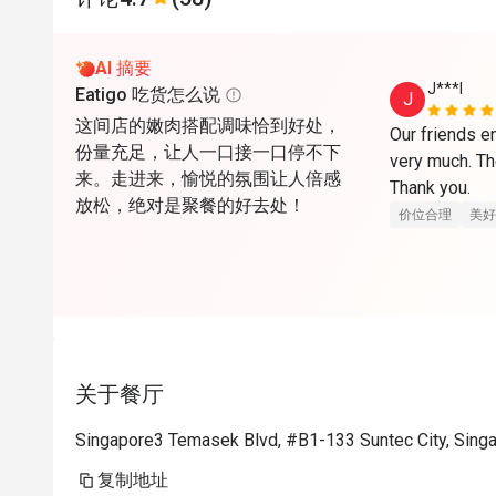
AI 摘要
J***l
Eatigo 吃货怎么说
J
这间店的嫩肉搭配调味恰到好处，
Our friends e
份量充足，让人一口接一口停不下
very much. The
来。走进来，愉悦的氛围让人倍感
Thank you. 
放松，绝对是聚餐的好去处！
价位合理
美好
关于餐厅
Singapore3 Temasek Blvd, #B1-133 Suntec City, Sing
复制地址