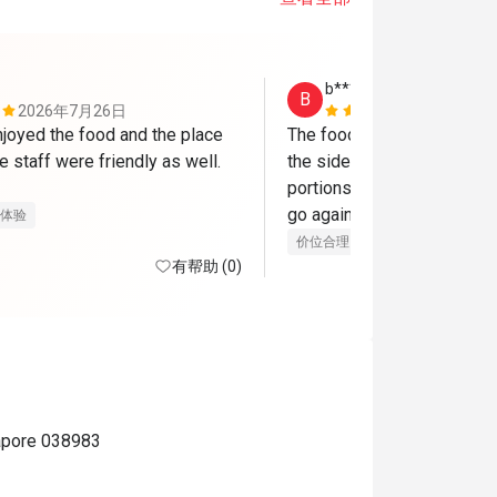
b***r
B
2026年7月26日
2026年6月
njoyed the food and the place 
The food need to be more s
 staff were friendly as well. 
the side dishes. The rest is
portions reasonable and foo
go again..
体验
价位合理
美好体验
有帮助 (0)
apore 038983