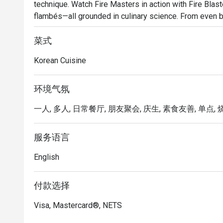
technique. Watch Fire Masters in action with Fire Blast
flambés—all grounded in culinary science. From even b
essence of flambéing, every detail fuels fire-meets-mea
your table.
菜式
Korean Cuisine
环境气氛
一人, 多人, 日常餐厅, 朋友聚会, 庆生, 素食友善, 单点, 烧
服务语言
English
付款选择
Visa, Mastercard®, NETS