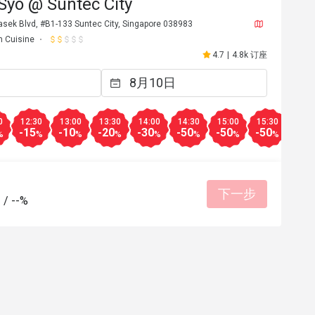
Syo @ Suntec City
sek Blvd, #B1-133 Suntec City, Singapore 038983
n Cuisine
4.7
|
4.8k 订座
0
12:30
13:00
13:30
14:00
14:30
15:00
15:30
16:0
-15
-10
-20
-30
-50
-50
-50
-50
%
%
%
%
%
%
%
%
下一步
-
/
--%