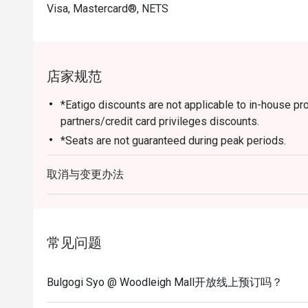
Visa, Mastercard®, NETS
店家规范
*Eatigo discounts are not applicable to in-house p
partners/credit card privileges discounts.
*Seats are not guaranteed during peak periods.
*Guests are to check the bill before making payment t
取消与变更办法
常见问题
Bulgogi Syo @ Woodleigh Mall开放线上预订吗？