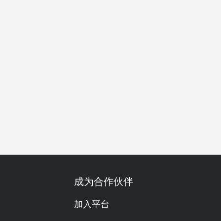
酒
舒适
热门
高颜值
尝鲜
午餐
晚餐
成为合作伙伴
加入平台