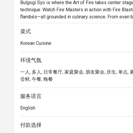
Bulgogi Syo is where the Art of Fire takes center stage, 
technique. Watch Fire Masters in action with Fire Blast
flambés—all grounded in culinary science. From even b
essence of flambéing, every detail fuels fire-meets-mea
your table.
菜式
Korean Cuisine
环境气氛
一人, 多人, 日常餐厅, 家庭聚会, 朋友聚会, 庆生, 单点, 
尝鲜, 午餐, 晚餐
服务语言
English
付款选择