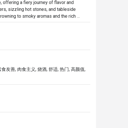
offering a fiery journey of flavor and 
ers, sizzling hot stones, and tableside 
rowning to smoky aromas and the rich 
t perfection. Enjoy the fiery spectacle at 
素食友善, 肉食主义, 烧酒, 舒适, 热门, 高颜值,