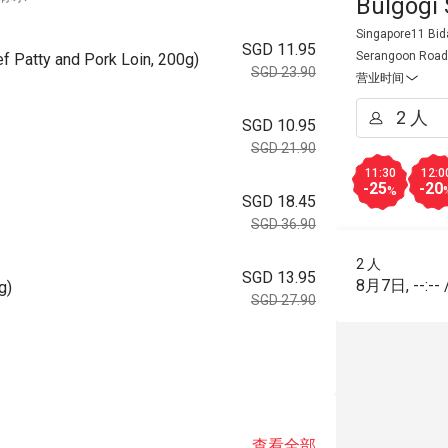
Bulgogi
Singapore11 Bida
SGD 11.95
Serangoon Road
f Patty and Pork Loin, 200g)
SGD 23.90
营业时间
SGD 10.95
SGD 21.90
11:30
12:0
-25
-20
%
SGD 18.45
SGD 36.90
2 人
SGD 13.95
8月7日
,
--:--
g)
SGD 27.90
查看全部