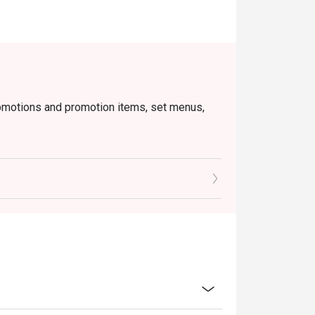
romotions and promotion items, set menus,
o ensure that the total bill given is correct.