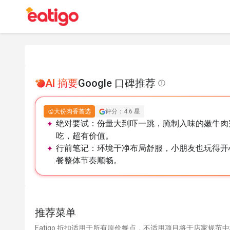
AI 摘要
Google 口碑推荐
大份肉香首选
评分：4.6 星
绝对要试：
份量大到吓一跳，腌制入味的嫩牛肉
吃，超有价值。
行前笔记：
环境干净布局舒服，小朋友也玩得开
餐整体节奏顺畅。
推荐菜单
Eatigo 折扣适用于所有原价餐点，不适用项目将于店家规范