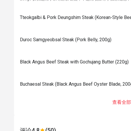
Tteokgalbi & Pork Deungshim Steak (Korean-Style Bee
Duroc Samgyeobsal Steak (Pork Belly, 200g)
Black Angus Beef Steak with Gochujang Butter (220g)
⁠⁠Buchaesal Steak (Black Angus Beef Oyster Blade, 200
查看全部
评论
4.8
(50)