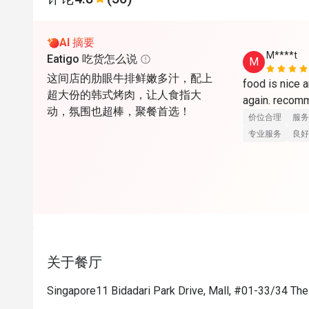
AI 摘要
M****t
Eatigo 吃货怎么说
M
这间店的肋眼牛排鲜嫩多汁，配上
food is nice a
超大份的韩式烤肉，让人食指大
again. reco
动，氛围也超棒，聚餐首选！
价位合理
服务
专业服务
良好
关于餐厅
Singapore11 Bidadari Park Drive, Mall, #01-33/34 Th