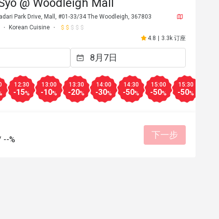
 Syo @ Woodleigh Mall
dari Park Drive, Mall, #01-33/34 The Woodleigh, 367803
Korean Cuisine
4.8
|
3.3k 订座
0
12:30
13:00
13:30
14:00
14:30
15:00
15:30
16:0
-15
-10
-20
-30
-50
-50
-50
-50
%
%
%
%
%
%
%
%
下一步
/
--%