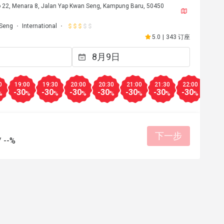
 22, Menara 8, Jalan Yap Kwan Seng, Kampung Baru, 50450
 Seng
International
5.0
|
343 订座
0
19:00
19:30
20:00
20:30
21:00
21:30
22:00
-30
-30
-30
-30
-30
-30
-30
%
%
%
%
%
%
%
%
下一步
/
--%
4日
aughter. the food 
is friendly + 
 and 
i for any 
有帮助 (0)