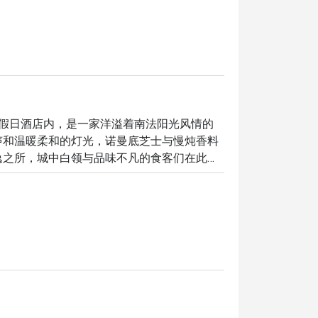
皇冠假日酒店内，是一家洋溢着南法阳光风情的
声和温暖柔和的灯光，诺曼底芝士与慢炖香料
逸之所，城中白领与品味不凡的食客们在此相
道的法式风情。

，度过一个悠然的夜晚，这里的体验都将让您
美食哲学的一场真挚礼赞。厨房团队对地道风
Signe's 法式蜗牛，到呼应南法质朴优
。
