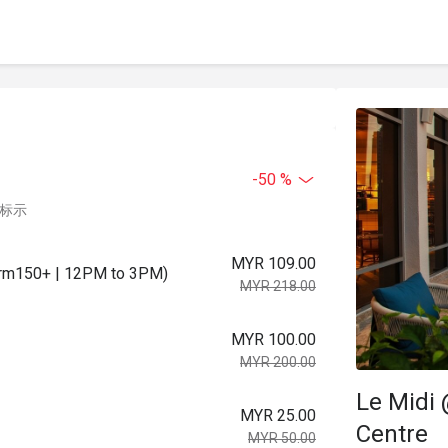
-50 %
中标示
MYR 109.00
l rm150+ | 12PM to 3PM)
MYR 218.00
MYR 100.00
MYR 200.00
Le Midi
MYR 25.00
Centre
MYR 50.00