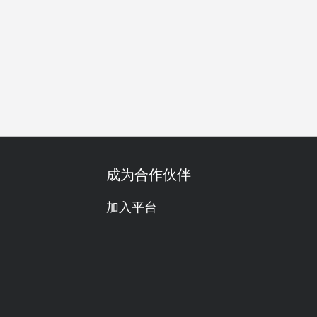
会
特别日子
庆生
自助餐
套餐
单点
素食友善
成为合作伙伴
加入平台