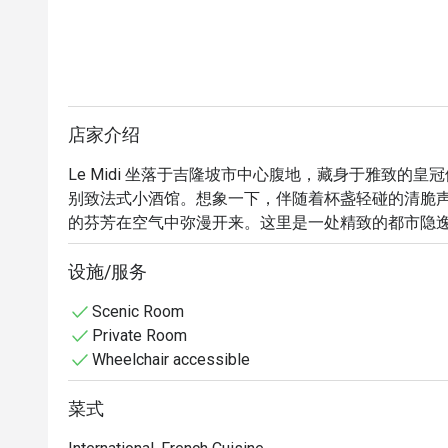
店家介绍
Le Midi 坐落于吉隆坡市中心腹地，藏身于雅致的
别致法式小酒馆。想象一下，伴随着杯盏轻碰的清脆
的芬芳在空气中弥漫开来。这里是一处精致的都市隐
聚，于一个兼具格调与温馨的迷人氛围中，细细品味地
设施/服务
无论您是想享用一顿快捷的晚餐，还是在此流连忘返
Scenic Room
铭记于心：

Private Room
这里的用餐体验，是以顶级进口食材为核心，对法国
Wheelchair accessible
味的执着，在每一道菜品中都体现得淋漓尽致。从经典的 
雅、充满灵魂的主菜，为您献上最纯正的高卢待客之道
菜式
🍽️ 精选推荐
