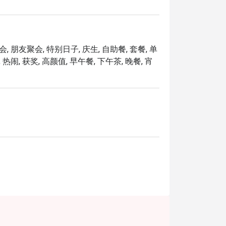
，融入浓郁松露香气，口感奢华升级。

满夹入迷你布莉欧面包中。

至脱骨的软嫩牛小排，搭配丝滑绵密的玉米糊。

顶级配料与布莉欧面包。

, 朋友聚会, 特别日子, 庆生, 自助餐, 套餐, 单
金黄酥香的酥皮一同烘烤，风味香甜迷人。

热闹, 获奖, 高颜值, 早午餐, 下午茶, 晚餐, 宵
谧的庆祝晚宴。