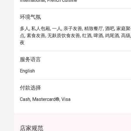
International, French Cuisine
・Truffle Mac & Cheese | 经典的奶油通心粉
・Lobster Roll Sliders | 鲜甜多汁的龙虾肉，满
环境气氛
・Braised Short Rib with Polenta | 炖煮
・Artisanal Burger | 完美火候的炙烤肉饼，搭配
多人, 私人包厢, 一人, 亲子友善, 精致餐厅, 酒吧, 家庭聚会
・Seasonal Cobbler | 温热的时令水果，覆上
点, 素食友善, 无麸质饮食友善, 红酒, 啤酒, 鸡尾酒, 高级, 
夜
🥤 招牌饮品

・丰富的精酿啤酒单（主打本地品牌）

服务语言
・经典与特色创意鸡尾酒

・精选葡萄酒单

English
⭐ Google 评分：3.9 分 (来自 51 条评价)

付款选择
适合体面的商务午餐、浪漫的约会之夜，或是一场静
Cash, Mastercard®, Visa
店家规范