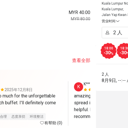
Kuala Lumpur No
Kuala Lumpur,
MYR 40.00
Jalan Yap Kwan
MYR 80.00
营业时间
18:00
18:3
-30
-30
%
查看全部
2 人
8月9日
,
--:--
K*******n
K
2025年12月8日
2026年1月
 much for the unforgettable 
amazing venue for fun and l
h buffet. I'll definitely come 
spread is amazing and staff 
helpful. love sich gathering
recommended to book LeMid
合理
态度亲切
环境整洁
有帮助 (0)