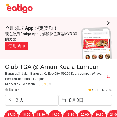
立即领取 App 限定奖励！
现在使用 Eatigo App，解锁价值高达MYR 30
的奖励！
使用 App
Club TGA @ Amari Kuala Lumpur
Bangsar.3, Jalan Bangsar, KL Eco City, 59200 Kuala Lumpur, Wilayah
Persekutuan Kuala Lumpur
Mid Valley
Western
营业时间
5.0
|
140 订座
17:30
18:00
18:30
19:00
19:30
20:00
20:30
21:0