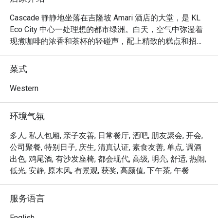
Cascade 静静地坐落在吉隆坡 Amari 酒店的大堂，是 KL 
Eco City 中心一处理想的都市绿洲。白天，空气中弥漫着
现煮咖啡的浓香和茶杯的轻碰声，配上精致的糕点和招牌
下午茶，为商务会面营造了完美的氛围。当夜幕降临，这
里便化身为一家别致的酒廊，轻声的交谈与酒杯的碰撞声
菜式
交织在一起，创造出一种既雅致又放松的格调，是卸下疲
惫的理想去处。

Western
无论您是来享用一顿简餐，还是悠闲地度过一整个夜晚，
环境气氛
以下这些亮点都将让您在此的体验难以忘怀：

多人, 私人包厢, 亲子友善, 日常餐厅, 酒吧, 朋友聚会, 开会,
从日间供应的精致手工蛋糕与糕点，到暖心又管饱的鱼蛋
公司聚餐, 特别日子, 庆生, 清真认证, 素食友善, 单点, 调酒
粉等简餐。

出色, 鸡尾酒, 有沙发座椅, 都会现代, 高级, 明亮, 舒适, 热闹,
明亮而充满活力的咖啡馆氛围，在夜幕降临时优雅地转变
低光, 安静, 原木风, 有景观, 获奖, 高颜值, 下午茶, 午餐
为一间精致成熟的酒廊。

从高效的商务会议到与朋友的轻松小聚，这里都是完美而
服务语言
体面的场所。

English