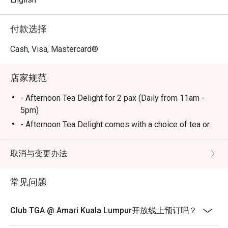
⭐ Google 评分：4.4

付款选择
无论是别致的下午茶、安静的商务洽谈，还是时尚的餐前
小酌，这里都是您的不二之选。
Cash, Visa, Mastercard®
店家规范
- Afternoon Tea Delight for 2 pax (Daily from 11am -
5pm)
- Afternoon Tea Delight comes with a choice of tea or
coffee or juice
Top up RM30+ for themed cocktails and mocktails.
取消与变更办法
- Eatigo discount is applicable for a la carte food item,
excluding beverage and promotional item.
常见问题
- Eatigo discount is only applicable for dine in, strictly
NOT for takeaway.
Club TGA @ Amari Kuala Lumpur开放线上预订吗？
- Eatigo discount apply to the number of people stated