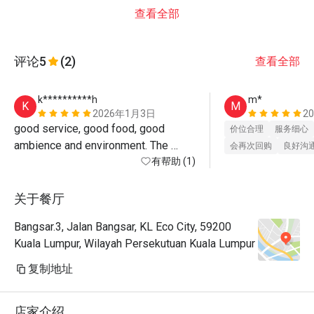
查看全部
评论
5
(2)
查看全部
k**********h
m*
K
M
2026年1月3日
2
good service, good food, good 
价位合理
服务细心
ambience and environment. The 
会再次回购
良好沟
teatime set is also a pleasant 
有帮助 (1)
surprise 
关于餐厅
Bangsar.3, Jalan Bangsar, KL Eco City, 59200
Kuala Lumpur, Wilayah Persekutuan Kuala Lumpur
复制地址
店家介绍