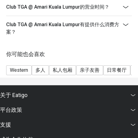
in your reservation, not more. If your party size changes
Club TGA @ Amari Kuala Lumpur的营业时间？
please edit your reservation. If you arrive with more
people than stated in your reservation you may lose
both your table and discount altogether.
Club TGA @ Amari Kuala Lumpur有提供什么消费方
案？
- Seating preference is subject to restaurant's
discretion. The restaurant may ask you to wait during
peak hour.
你可能也会喜欢
- Please show your reservation code upon arrival.
Western
多人
私人包厢
亲子友善
日常餐厅
关于 Eatigo
平台政策
支援