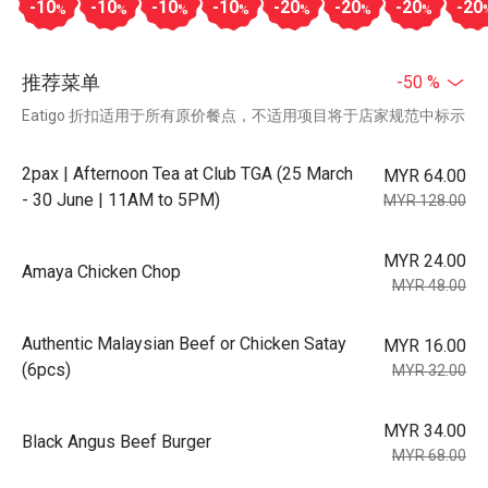
-10
-10
-10
-10
-20
-20
-20
-20
%
%
%
%
%
%
%
推荐菜单
-50 %
Eatigo 折扣适用于所有原价餐点，不适用项目将于店家规范中标示
2pax | Afternoon Tea at Club TGA (25 March
MYR 64.00
- 30 June | 11AM to 5PM)
MYR 128.00
MYR 24.00
Amaya Chicken Chop
MYR 48.00
Authentic Malaysian Beef or Chicken Satay
MYR 16.00
(6pcs)
MYR 32.00
MYR 34.00
Black Angus Beef Burger
MYR 68.00