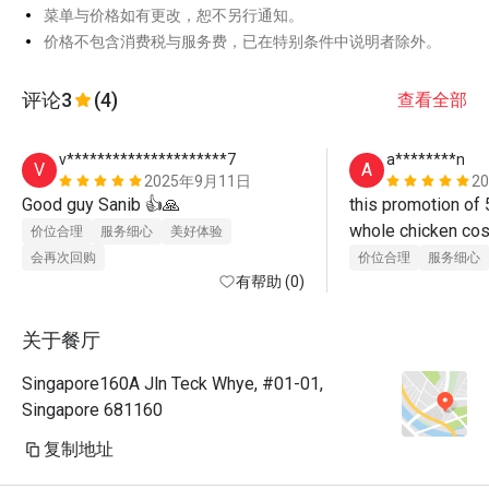
菜单与价格如有更改，恕不另行通知。
价格不包含消费税与服务费，已在特别条件中说明者除外。
评论
3
(4)
查看全部
v*********************7
a********n
V
A
2025年9月11日
2
Good guy Sanib 👍🙏 
this promotion of 5
whole chicken cost
价位合理
服务细心
美好体验
discount. Total cos
会再次回购
价位合理
服务细心
有帮助 (0)
chicken, 3 rice and
$23 after discount
for promotion so 
关于餐厅
bring your cash.
Singapore160A Jln Teck Whye, #01-01,
Singapore 681160
复制地址