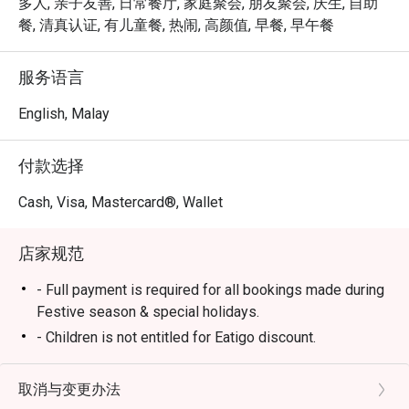
烹饪台到精致的糕点，总有一款能征服您的味蕾。

多人, 亲子友善, 日常餐厅, 家庭聚会, 朋友聚会, 庆生, 自助
- 明亮通透的环境：宽敞的用餐区配有大扇窗户，为您和
餐, 清真认证, 有儿童餐, 热闹, 高颜值, 早餐, 早午餐
朋友的聚餐提供了一个轻松惬意的环境。

服务语言
适合悠闲的周末下午茶、丰盛的家庭早餐，或轻松的团体
午餐。
English, Malay
付款选择
Cash, Visa, Mastercard®, Wallet
店家规范
- Full payment is required for all bookings made during
Festive season & special holidays.
- Children is not entitled for Eatigo discount.
- Please reserve and attend the exact number of pax. If
otherwise, the restaurant has the right not to accept the
取消与变更办法
reservation due to lesser or additional pax.