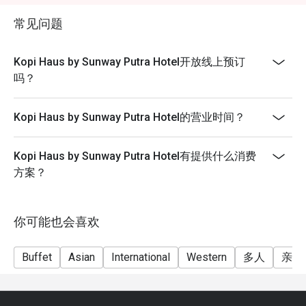
- Seating preference is subject to restaurant's
常见问题
discretion. The restaurant may ask you to wait during
peak hours.
Kopi Haus by Sunway Putra Hotel开放线上预订
- Takeaway is not permitted under any circumstances.
吗？
Kopi Haus by Sunway Putra Hotel的营业时间？
Kopi Haus by Sunway Putra Hotel有提供什么消费
方案？
你可能也会喜欢
Buffet
Asian
International
Western
多人
亲子