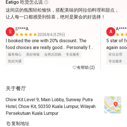
Eatigo 吃货怎么说
这间店的氛围轻松愉快，搭配美味的阿拉伯料理和甜点，
让人每一口都感受到惊喜，绝对是聚会的好选择！
S****A
A****
S
A
2026年6月29日
I booked the one with 20% discount.. The 
5 star of f
food choices are really good… Personally for 
me, worth it for the price because we tried 
服务细心
美好体验
会再次回购
专业服务
价位合理
most of the food in small quantity… I will 
良好沟通
专业服务
definitely go back there… Their roasted lamb 
有帮助 (2)
was top notch!!! I love their pasta station 
where they cooked on the spot based on 
关于餐厅
what you want… The desserts are next 
level… I will definitely come back and 
Chow Kit.Level 9, Main Lobby, Sunway Putra
recommend to others..
Hotel, Chow Kit, 50350 Kuala Lumpur, Wilayah
Persekutuan Kuala Lumpur
复制地址