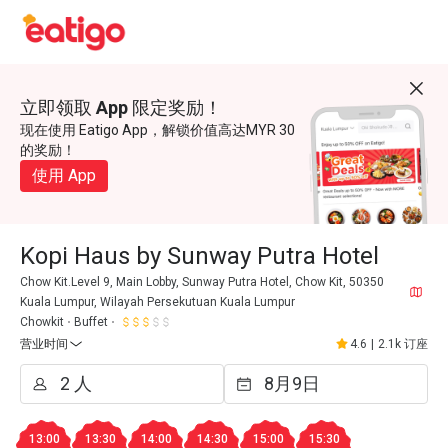
立即领取 App 限定奖励！
现在使用 Eatigo App，解锁价值高达MYR 30
的奖励！
使用 App
Kopi Haus by Sunway Putra Hotel
Chow Kit.Level 9, Main Lobby, Sunway Putra Hotel, Chow Kit, 50350
Kuala Lumpur, Wilayah Persekutuan Kuala Lumpur
Chowkit
Buffet
营业时间
4.6
|
2.1k 订座
13:00
13:30
14:00
14:30
15:00
15:30