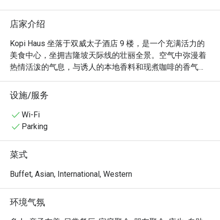
店家介绍
Kopi Haus 坐落于双威太子酒店 9 楼，是一个充满活力的
美食中心，坐拥吉隆坡天际线的壮丽全景。空气中弥漫着
热情活泼的气息，与诱人的本地香料和现煮咖啡的香气交
织在一起。这里是美食的殿堂，丰盛的自助餐台邀您与亲
友欢聚，随心享用，无论是阳光明媚的早餐，还是悠闲的
设施/服务
周末下午茶，都是绝佳体验。餐厅氛围轻松，适合家庭聚
会，是各种场合的理想之选。

Wi-Fi
Parking
无论您是来享用一顿快捷晚餐，还是想在此度过一个惬意
的夜晚，以下几点将让您流连忘返：

菜式
- 无限丰盛的选择：尽情享用奢华的自助餐，汇集了琳琅
Buffet, Asian, International, Western
满目的本地与国际佳肴，尤其是在备受欢迎的周末下午茶
时段。

环境气氛
- 迎合所有人的口味：从香气浓郁的马来西亚咖喱、现场