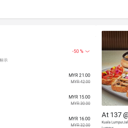
-50 %
中标示
MYR 21.00
MYR 42.00
MYR 15.00
MYR 30.00
At 137 
MYR 16.00
Kuala LumpurJal
MYR 32.00