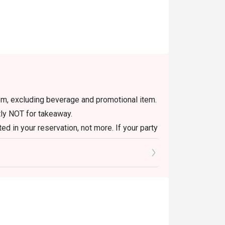
item, excluding beverage and promotional item.
ctly NOT for takeaway.
ed in your reservation, not more. If your party
rive with more people than stated in your
nt altogether.
retion. The restaurant may ask you to wait