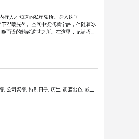
7」是内行人才知道的私密絮语。踏入这间 
发上洒下温暖光晕。空气中流淌着宁静，伴随着冰
夜晚而设的精致遁世之所。在这里，充满巧思
的睡前酒，升华为难忘的吉隆坡回忆。

对这里念念不忘：

ik 与 assam boi 等经典马来西亚风味。

，在私密舒适的氛围中彻底放松。

餐, 公司聚餐, 特别日子, 庆生, 调酒出色, 威士
格，让这家酒店酒吧亲切得像您最爱的街角小
的精致独处。