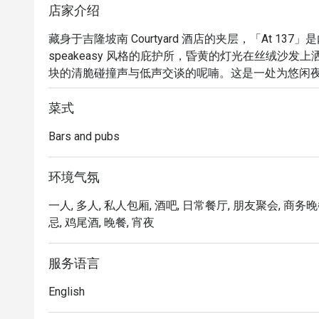
店家介绍
藏身于吉隆坡南 Courtyard 酒店的夹层，「At 13
speakeasy 风格的庇护所，昏黄的灯光在丝绒沙
块的清脆碰撞声与低声交谈的呢喃。这是一处为悠闲
的在地风味调酒，都经由调酒师匠心巧手，将一杯寻常
菜式
无论是享用简餐，或想在此流连忘返，以下几点将让您
Bars and pubs
“在地风味，国际风范”：品尝创意鸡尾酒，巧妙玩转 teh tar
环境气氛
“货真价实的隐藏瑰宝”：发掘隐藏版酒吧的静谧与惊喜
一人, 多人, 私人包厢, 酒吧, 日常餐厅, 朋友聚会, 商务晚
忌, 鸡尾酒, 晚餐, 宵夜
“温暖与价值兼具”：享受精致周到的服务与实惠的价
馆。

服务语言
⭐ Google 评分：4.8 (根据评论)

English
适合情侣的私密约会、下班后的小酌时光，或一个人