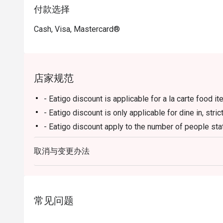
付款选择
Cash, Visa, Mastercard®
店家规范
- Eatigo discount is applicable for a la carte food 
- Eatigo discount is only applicable for dine in, stri
- Eatigo discount apply to the number of people stat
size changes please edit your reservation. If you ar
reservation you may lose both your table and discou
取消与变更办法
- Seating preference is subject to restaurant's disc
during peak hour.
- Please show your reservation code upon arrival.
常见问题