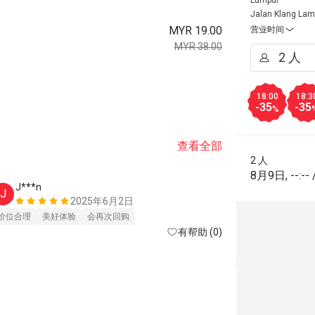
Lumpur
Jalan Klang La
MYR 19.00
营业时间
MYR 38.00
。
18:00
18:3
-35
-35
%
查看全部
2 人
8月9日
,
--:--
J***n
J
2025年6月2日
价位合理
美好体验
会再次回购
有帮助 (0)