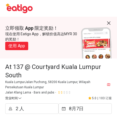
立即领取 App 限定奖励！
现在使用 Eatigo App，解锁价值高达MYR 30
的奖励！
使用 App
At 137 @ Courtyard Kuala Lumpur
South
Kuala LumpurJalan Puchong, 58200 Kuala Lumpur, Wilayah
Persekutuan Kuala Lumpur
Jalan Klang Lama
Bars and pubs
营业时间
5.0
|
103 订座