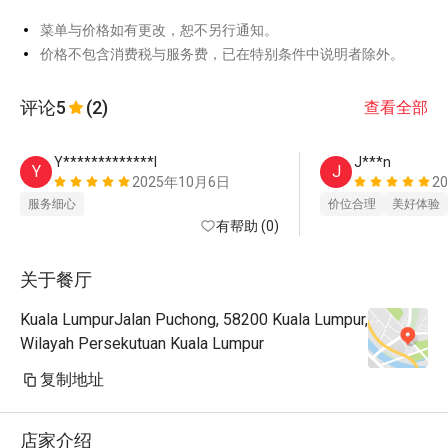
菜单与价格如有更改，恕不另行通知。
价格不包含消费税与服务费，已在特别条件中说明者除外。
评论
5
(2)
查看全部
Y*************l
J***n
Y
J
2025年10月6日
2
服务细心
价位合理
美好体验
有帮助 (0)
关于餐厅
Kuala LumpurJalan Puchong, 58200 Kuala Lumpur,
Wilayah Persekutuan Kuala Lumpur
复制地址
店家介绍