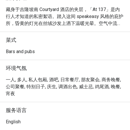
藏身于吉隆坡南 Courtyard 酒店的夹层，「At 137」是内
行人才知道的私密絮语。踏入这间 speakeasy 风格的庇护
所，昏黄的灯光在丝绒沙发上洒下温暖光晕。空气中流淌
着宁静，伴随着冰块的清脆碰撞声与低声交谈的呢喃。这
是一处为悠闲夜晚而设的精致遁世之所。在这里，充满巧
菜式
思的在地风味调酒，都经由调酒师匠心巧手，将一杯寻常
的睡前酒，升华为难忘的吉隆坡回忆。

Bars and pubs
无论是享用简餐，或想在此流连忘返，以下几点将让您对
环境气氛
这里念念不忘：

一人, 多人, 私人包厢, 酒吧, 日常餐厅, 朋友聚会, 商务晚餐,
“在地风味，国际风范”：品尝创意鸡尾酒，巧妙玩转 teh 
公司聚餐, 特别日子, 庆生, 调酒出色, 威士忌, 鸡尾酒, 晚餐,
tarik 与 assam boi 等经典马来西亚风味。

宵夜
“货真价实的隐藏瑰宝”：发掘隐藏版酒吧的静谧与惊喜，
服务语言
在私密舒适的氛围中彻底放松。

English
“温暖与价值兼具”：享受精致周到的服务与实惠的价格，