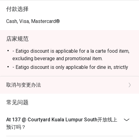
让这家酒店酒吧亲切得像您最爱的街角小馆。

付款选择
⭐ Google 评分：4.8 (根据评论)

Cash, Visa, Mastercard®
适合情侣的私密约会、下班后的小酌时光，或一个人的精
店家规范
致独处。
- Eatigo discount is applicable for a la carte food item,
excluding beverage and promotional item.
- Eatigo discount is only applicable for dine in, strictly
NOT for takeaway.
- Eatigo discount apply to the number of people stated
取消与变更办法
in your reservation, not more. If your party size changes
please edit your reservation. If you arrive with more
常见问题
people than stated in your reservation you may lose
both your table and discount altogether.
At 137 @ Courtyard Kuala Lumpur South开放线上
- Seating preference is subject to restaurant's
预订吗？
discretion. The restaurant may ask you to wait during
peak hour.