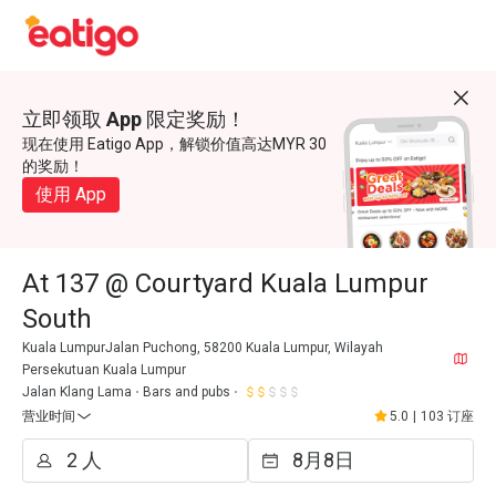
立即领取 App 限定奖励！
现在使用 Eatigo App，解锁价值高达MYR 30
的奖励！
使用 App
At 137 @ Courtyard Kuala Lumpur
South
Kuala LumpurJalan Puchong, 58200 Kuala Lumpur, Wilayah
Persekutuan Kuala Lumpur
Jalan Klang Lama
Bars and pubs
营业时间
5.0
|
103 订座