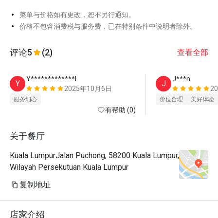
菜单与价格如有更改，恕不另行通知。
价格不包含消费税与服务费，已在特别条件中说明者除外。
评论
5
(2)
查看全部
Y*************l
J***n
Y
J
2025年10月6日
2
服务细心
价位合理
美好体验
有帮助 (0)
关于餐厅
Kuala LumpurJalan Puchong, 58200 Kuala Lumpur,
Wilayah Persekutuan Kuala Lumpur
复制地址
店家介绍