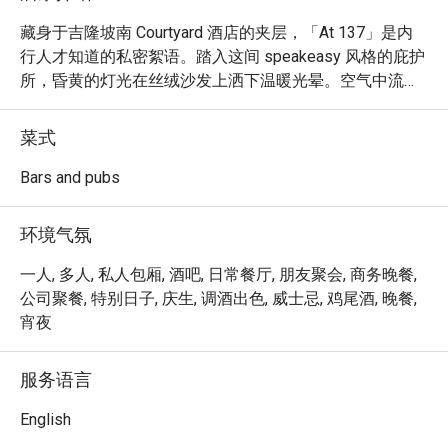
藏身于吉隆坡南 Courtyard 酒店的夹层，「At 137」是内
行人才知道的私密絮语。踏入这间 speakeasy 风格的庇护
所，昏黄的灯光在丝绒沙发上洒下温暖光晕。空气中流淌
着宁静，伴随着冰块的清脆碰撞声与低声交谈的呢喃。这
是一处为悠闲夜晚而设的精致遁世之所。在这里，充满巧
菜式
思的在地风味调酒，都经由调酒师匠心巧手，将一杯寻常
的睡前酒，升华为难忘的吉隆坡回忆。

Bars and pubs
无论是享用简餐，或想在此流连忘返，以下几点将让您对
环境气氛
这里念念不忘：

一人, 多人, 私人包厢, 酒吧, 日常餐厅, 朋友聚会, 商务晚餐,
“在地风味，国际风范”：品尝创意鸡尾酒，巧妙玩转 teh 
公司聚餐, 特别日子, 庆生, 调酒出色, 威士忌, 鸡尾酒, 晚餐,
tarik 与 assam boi 等经典马来西亚风味。

宵夜
“货真价实的隐藏瑰宝”：发掘隐藏版酒吧的静谧与惊喜，
服务语言
在私密舒适的氛围中彻底放松。

English
“温暖与价值兼具”：享受精致周到的服务与实惠的价格，