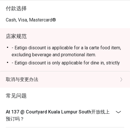
让这家酒店酒吧亲切得像您最爱的街角小馆。

付款选择
⭐ Google 评分：4.8 (根据评论)

Cash, Visa, Mastercard®
适合情侣的私密约会、下班后的小酌时光，或一个人的精
店家规范
致独处。
- Eatigo discount is applicable for a la carte food item,
excluding beverage and promotional item.
- Eatigo discount is only applicable for dine in, strictly
NOT for takeaway.
- Eatigo discount apply to the number of people stated
取消与变更办法
in your reservation, not more. If your party size changes
please edit your reservation. If you arrive with more
常见问题
people than stated in your reservation you may lose
both your table and discount altogether.
At 137 @ Courtyard Kuala Lumpur South开放线上
- Seating preference is subject to restaurant's
预订吗？
discretion. The restaurant may ask you to wait during
peak hour.