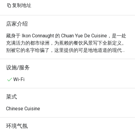
复制地址
店家介绍
藏身于 Ikon Connaught 的 Chuan Yue De Cuisine，是一处
充满活力的都市绿洲，为蕉赖的餐饮风景写下全新定义。
别被它的名字给骗了，这里提供的可是地地道道的现代美
式料理。空气中弥漫着一股迷人的热情，伴随着开放式厨
房的滋滋声响与鸡尾酒杯的清脆碰撞声，让人心神向往。
设施/服务
这家获奖无数的餐厅以其顶级的佐酒小食闻名，吸引了众
多追求新鲜时令风味与热闹氛围的时尚饕客。它是一颗当
Wi-Fi
代的美食瑰宝，每次造访都像一场全新的探索。

菜式
无论是来享用一顿快速的晚餐，或是一个流连忘返的夜
晚，这里的魅力总让人难以忘怀：分享，就是魔法所在。
Chinese Cuisine
快约上三五好友，传递着一盘盘令人上瘾的香脆抱子甘蓝
佐培根酱或创意十足的辣味金枪鱼鞑靼塔可。开放式厨房
环境气氛
上演着如剧场般的美食秀，而精心调制的鸡尾酒与超值的