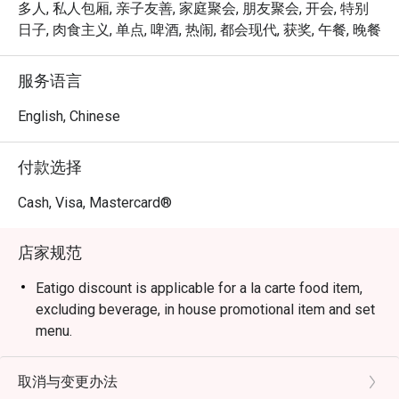
欢乐时光优惠，则让话题与美酒一样畅快流淌。这是一场
多人, 私人包厢, 亲子友善, 家庭聚会, 朋友聚会, 开会, 特别
专为共享而生的美食体验，在每一道佳肴中，凝聚情谊。

日子, 肉食主义, 单点, 啤酒, 热闹, 都会现代, 获奖, 午餐, 晚餐
🍽️ 精选推荐

服务语言
・口水鸡 | 鲜嫩的白切鸡，淋上香气四溢、带有微麻口感
的销魂四川辣油。

English, Chinese
・香辣孜然羊肉串 | 烟熏风味的柔嫩羊肉串，裹上风味浓
郁的孜然与芬芳香料。

付款选择
・麻婆豆腐 | 经典的火辣料理，以滑嫩豆腐与猪肉末，在
浓郁香辣的豆瓣酱中完美融合。

Cash, Visa, Mastercard®
・干煸四季豆 | 以大火快炒至表皮微皱，再与咸香的猪肉
末及爽脆的榨菜一同拌炒。

店家规范
🥤 招牌饮品

Eatigo discount is applicable for a la carte food item,
・桂花乌龙冷泡茶 | 茶香芬芳，口感清爽，带有精致花
excluding beverage, in house promotional item and set
香，是消除味蕾辛辣感的绝佳选择。

menu.
・川椒特调酸酒 | 一款大胆创新的鸡尾酒，将柑橘的酸爽
Eatigo discount is only applicable for dine in, strictly
与独特麻感巧妙结合，带来惊喜口感。

NOT for takeaway.
取消与变更办法