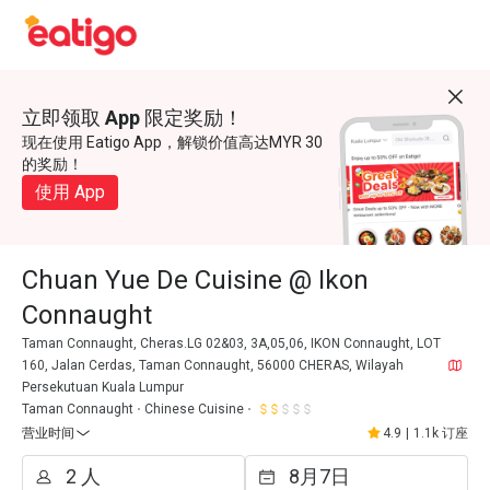
立即领取 App 限定奖励！
现在使用 Eatigo App，解锁价值高达MYR 30
的奖励！
使用 App
Chuan Yue De Cuisine @ Ikon
Connaught
Taman Connaught, Cheras.LG 02&03, 3A,05,06, IKON Connaught, LOT
160, Jalan Cerdas, Taman Connaught, 56000 CHERAS, Wilayah
Persekutuan Kuala Lumpur
Taman Connaught
Chinese Cuisine
营业时间
4.9
|
1.1k 订座