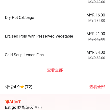
MYR 42.00
MYR 16.00
Dry Pot Cabbage
MYR 32.00
MYR 21.00
Braised Pork with Preserved Vegetable
MYR 42.00
MYR 34.00
Gold Soup Lemon Fish
MYR 68.00
查看全部
评论
4.9
(72)
查看全部
AI 摘要
Eatigo 吃货怎么说