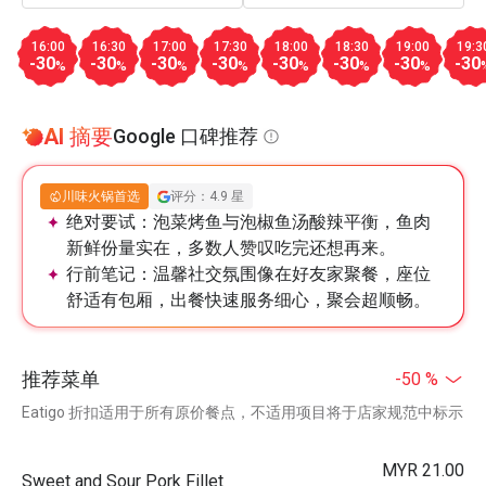
16:00
16:30
17:00
17:30
18:00
18:30
19:00
19:3
-30
-30
-30
-30
-30
-30
-30
-30
%
%
%
%
%
%
%
AI 摘要
Google 口碑推荐
川味火锅首选
评分：4.9 星
绝对要试：
泡菜烤鱼与泡椒鱼汤酸辣平衡，鱼肉
新鲜份量实在，多数人赞叹吃完还想再来。
行前笔记：
温馨社交氛围像在好友家聚餐，座位
舒适有包厢，出餐快速服务细心，聚会超顺畅。
推荐菜单
-50 %
Eatigo 折扣适用于所有原价餐点，不适用项目将于店家规范中标示
MYR 21.00
Sweet and Sour Pork Fillet