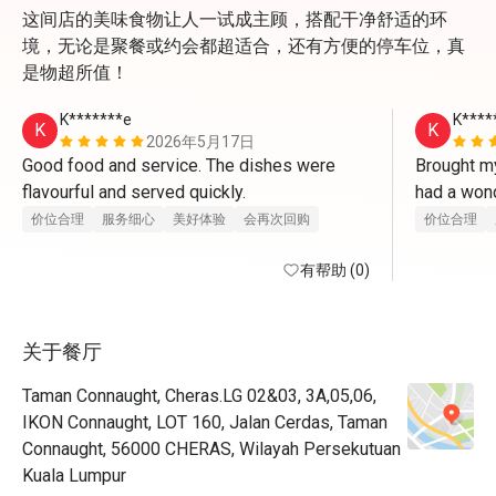
这间店的美味食物让人一试成主顾，搭配干净舒适的环
境，无论是聚餐或约会都超适合，还有方便的停车位，真
是物超所值！
K*******e
K****
K
K
2026年5月17日
Good food and service. The dishes were 
Brought my
flavourful and served quickly.
had a wond
served fas
价位合理
服务细心
美好体验
会再次回购
价位合理
flavourful.
有帮助 (0)
关于餐厅
Taman Connaught, Cheras.LG 02&03, 3A,05,06,
IKON Connaught, LOT 160, Jalan Cerdas, Taman
Connaught, 56000 CHERAS, Wilayah Persekutuan
Kuala Lumpur