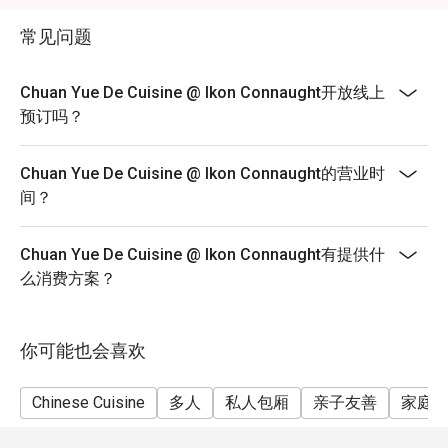
Eatigo discount apply to the number of people stated in
⭐ Google 评分：4.5 颗星，来自 1250 条评论

your reservation, not more. If your party size changes
常见问题
please edit your reservation. If you arrive with more
最适合充满活力的浪漫约会、下班后的小酌时光，或是与
people than stated in your reservation you may lose
美食同好的风格聚餐。
Chuan Yue De Cuisine @ Ikon Connaught开放线上
both your table and discount altogether.
预订吗？
Seating preference is subject to restaurant's discretion.
The restaurant may ask you to wait during peak hour.
Chuan Yue De Cuisine @ Ikon Connaught的营业时
Please show your reservation code upon arrival.
间？
Chuan Yue De Cuisine @ Ikon Connaught有提供什
么消费方案？
你可能也会喜欢
Chinese Cuisine
多人
私人包厢
亲子友善
家庭