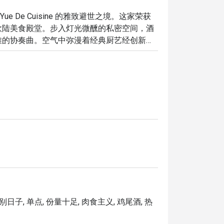
 Yue De Cuisine 的雅致避世之境。这家荣获
欧陆美食殿堂。步入灯光微醺的私密空间，酒
雅的协奏曲。空气中弥漫着经典厨艺经创新演
这处舒适高雅的空间，寻求一场真正精致的飨
夜晚，这里的体验都将令您毕生难忘：

经典之中。想象一下，细细品味着外皮酥脆的
奢华的惠灵顿牛排。雅致而浪漫的氛围，搭配
能在此暂时忘却日常，享受一段难忘的美好时
鲜嫩，风味深邃富有层次。

美熟度，裹上香气扑鼻的浓郁黑胡椒酱。

顶级XO酱大火快炒，镬气十足。

别日子, 单点, 份量十足, 肉食主义, 鸡尾酒, 热
香米融入馥郁黑松露，再铺上一颗恰到好处的