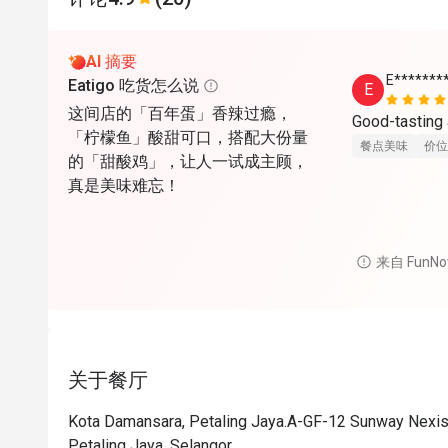
AI 摘要
E*******
Eatigo 吃货怎么说
E
这间店的「百年蛋」香辣过瘾，
「柠檬鱼」酸甜可口，搭配大份量
餐点美味
价位
的「甜酸鸡」，让人一试成主顾，
真是美味难忘！
来自 FunN
关于餐厅
Kota Damansara, Petaling Jaya.A-GF-12 Sunway Nexis
Petaling Jaya, Selangor