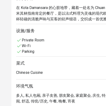
在 Kota Damansara 的心脏地带，藏着一处名为 Chuan
米其林指南肯定的餐厅，是以法式料理为灵魂的现代
杯轻碰的清脆声响与宾客的轻声细语，交织成一首优
绎后的迷人气息，吸引着一群品味独到的饕客，前来
宴。

设施/服务
Private Room
无论您是想享用一顿简便的晚餐，或沉浸于一个悠长的
Wi-Fi
这趟美食之旅将带您穿梭于道道精心烹制的永恒法式
Parking
法式油封鸭腿佐以馥郁樱桃酱汁，或与挚爱分享一份
选择丰富的酒单，让每一刻都显得格外特别，确保您
菜式
光。

Chinese Cuisine
🍽️ 精选推荐

・茶香烟熏鸭｜以顶级茶叶自家熏制，香气浓郁，肉质
环境气氛
・黑椒和牛粒｜入口即化的顶级和牛，以大火香煎至完
・XO酱爆炒带子｜颗颗饱满鲜甜的干贝，搭配自家制的
多人, 私人包厢, 亲子友善, 朋友聚会, 家庭聚会, 庆生, 特
・松露炒饭｜经典炒饭的奢华变奏，香气四溢的茉莉
闹, 舒适, 传统/历史, 午餐, 晚餐, 宵夜
太阳蛋。
