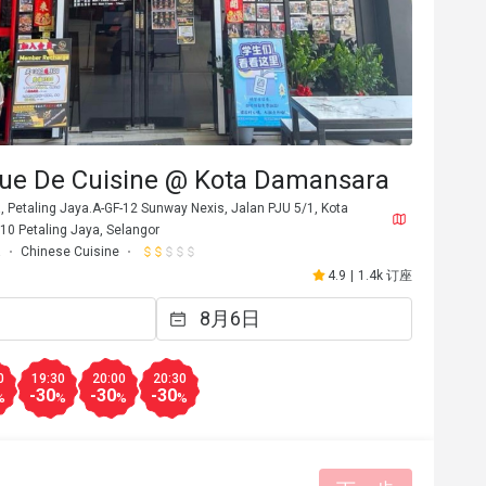
ue De Cuisine @ Kota Damansara
 Petaling Jaya.A-GF-12 Sunway Nexis, Jalan PJU 5/1, Kota
0 Petaling Jaya, Selangor
a
Chinese Cuisine
4.9
|
1.4k 订座
0
19:30
20:00
20:30
-30
-30
-30
%
%
%
%