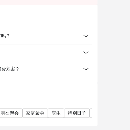
tion. The restaurant may ask you to wait
预订吗？
？
供什么消费方案？
朋友聚会
家庭聚会
庆生
特别日子
单点
份量十足