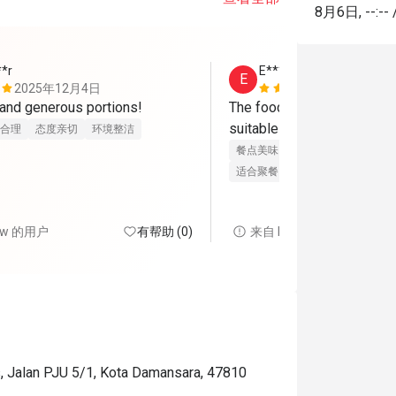
8月6日
,
--:--
**r
E*********r
E
2025年12月4日
2025年10
Good-tasting and generous portions! 
The food is really delicious
suitable for big group gath
合理
态度亲切
环境整洁
餐点美味
价位合理
态度亲切
适合聚餐
ow 的用户
有帮助 (0)
来自 FunNow 的用户
, Jalan PJU 5/1, Kota Damansara, 47810