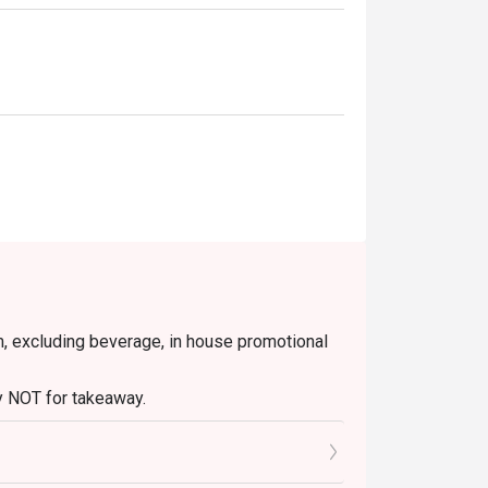
了荔枝的香甜与接骨木花的淡雅芬芳。

妙结合，口感清冽，层次鲜明。

糖浆为基底，收尾丝滑，泡沫绵密。

特殊场合。
em, excluding beverage, in house promotional
tly NOT for takeaway.
 in your reservation, not more. If your party
rive with more people than stated in your
nt altogether.