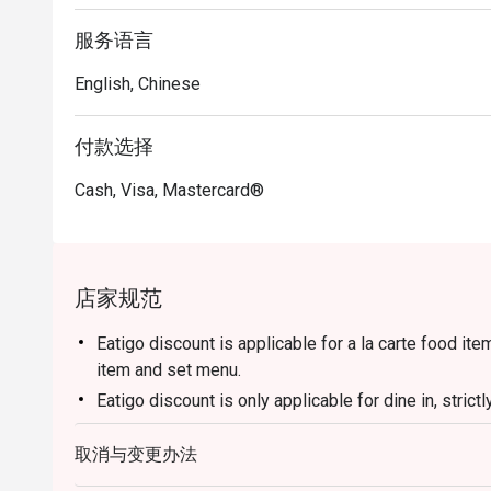
服务语言
🥤 招牌饮品

・荔枝接骨木花柯林斯｜清爽的琴酒鸡尾酒，完美平衡
English, Chinese
・乌龙高球｜将顶级乌龙茶汤的醇厚与威士忌的细腻巧
・桂花酸酒｜一款花香与酸爽交织的迷人调酒，以桂花
付款选择
⭐ Google 评分：4.7（来自 1250 条评论）

Cash, Visa, Mastercard®
适合私密的浪漫晚餐、重要的商务会议，或庆祝各式
店家规范
Eatigo discount is applicable for a la carte food it
item and set menu.
Eatigo discount is only applicable for dine in, stric
Eatigo discount apply to the number of people stated
取消与变更办法
size changes please edit your reservation. If you ar
reservation you may lose both your table and discou