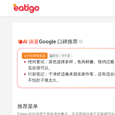
AI 摘要
Google 口碑推荐
大份美味首选
评分：4.9 星
绝对要试：
菜色选择多样，鱼肉鲜嫩、辣鸡过瘾
实在很可以。
行前笔记：
干净舒适像来朋友家作客，还有适合
不怕肚子饿太久。
推荐菜单
Eatigo 折扣适用于所有原价餐点，不适用项目将于店家规范