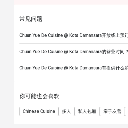
Seating preference is subject to restaurant's discre
during peak hour.
常见问题
Please show your reservation code upon arrival.
Chuan Yue De Cuisine @ Kota Damansara开放线上
Chuan Yue De Cuisine @ Kota Damansara的营业时间
Chuan Yue De Cuisine @ Kota Damansara有提
你可能也会喜欢
Chinese Cuisine
多人
私人包厢
亲子友善