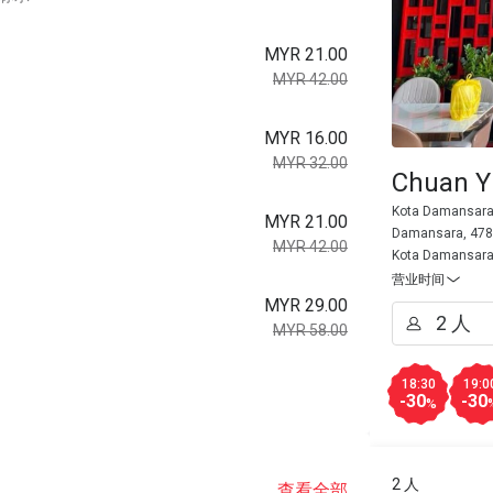
MYR 21.00
MYR 42.00
MYR 16.00
MYR 32.00
Chuan Y
Kota Damansara,
MYR 21.00
Damansara, 4781
MYR 42.00
Kota Damansar
营业时间
MYR 29.00
MYR 58.00
18:30
19:0
-30
-30
%
2 人
查看全部