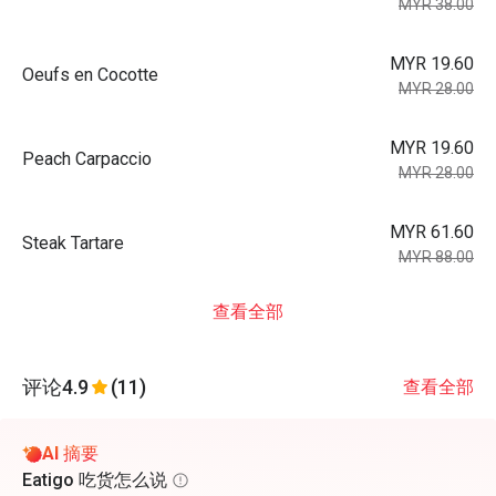
MYR 38.00
MYR 19.60
Oeufs en Cocotte
MYR 28.00
MYR 19.60
Peach Carpaccio
MYR 28.00
MYR 61.60
Steak Tartare
MYR 88.00
查看全部
评论
4.9
(11)
查看全部
AI 摘要
Eatigo 吃货怎么说