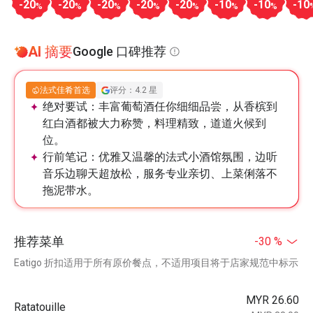
-20
-20
-20
-20
-20
-10
-10
-10
%
%
%
%
%
%
%
AI 摘要
Google 口碑推荐
法式佳肴首选
评分：4.2 星
绝对要试：
丰富葡萄酒任你细细品尝，从香槟到
红白酒都被大力称赞，料理精致，道道火候到
位。
行前笔记：
优雅又温馨的法式小酒馆氛围，边听
音乐边聊天超放松，服务专业亲切、上菜俐落不
拖泥带水。
推荐菜单
-30 %
Eatigo 折扣适用于所有原价餐点，不适用项目将于店家规范中标示
MYR 26.60
Ratatouille