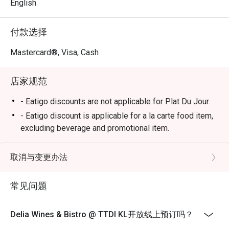
华为一段珍贵难忘的回忆。

English
⭐ Google 评分：4.2

付款选择
无论是私密的二人约会、与朋友的庆祝晚宴，或只想单纯
Mastercard®, Visa, Cash
享受一晚美酒佳肴的悠闲时光，这里都是您的不二之选。
店家规范
- Eatigo discounts are not applicable for Plat Du Jour.
- Eatigo discount is applicable for a la carte food item,
excluding beverage and promotional item.
- Eatigo discount is only applicable for dine in, strictly
NOT for takeaway.
取消与变更办法
- Eatigo discount apply to the number of people stated
in your reservation, not more. If your party size changes
常见问题
please edit your reservation. If you arrive with more
people than stated in your reservation you may lose
Delia Wines & Bistro @ TTDI KL开放线上预订吗？
both your table and discount altogether.