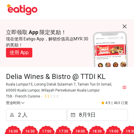
立即领取 App 限定奖励！
现在使用 Eatigo App，解锁价值高达MYR 30
的奖励！
使用 App
Delia Wines & Bistro @ TTDI KL
Kuala Lumpur15, Lorong Datuk Sulaiman 7, Taman Tun Dr Ismail,
60000 Kuala Lumpur, Wilayah Persekutuan Kuala Lumpur
Ttdi
French Cuisine
营业时间
4.9
|
463 订座
16:00
16:30
17:00
17:30
18:00
18:30
19:00
19:3