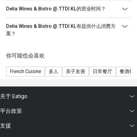
- Seating preference is subject to restaurant's
Delia Wines & Bistro @ TTDI KL的营业时间？
discretion. The restaurant may ask you to wait during
peak hour.
- Please show your reservation code upon arrival.
Delia Wines & Bistro @ TTDI KL有提供什么消费方
案？
- Deposit of RM150 is required for bookings with more
than 4 people. The merchant will contact the customer
directly for payment.
你可能也会喜欢
French Cuisine
多人
亲子友善
日常餐厅
餐酒馆
关于 Eatigo
平台政策
支援