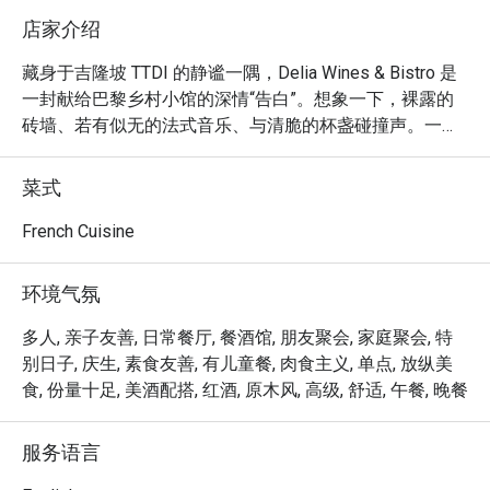
店家介绍
藏身于吉隆坡 TTDI 的静谧一隅，Delia Wines & Bistro 是
一封献给巴黎乡村小馆的深情“告白”。想象一下，裸露的
砖墙、若有似无的法式音乐、与清脆的杯盏碰撞声。一位
来自法国香槟区的第四代酿酒师，在此打造了一个温馨如
家的“庇护所”。在这里，地道传统的法式家常美食不仅是
菜式
盘中佳肴，更是一种对生活的热情礼赞。我们诚邀您放慢
脚步，以纯正的巴黎风格，细细品味每一刻。

French Cuisine
无论您是想享用一顿简便的晚餐，还是流连于此度过一个
环境气氛
悠长的夜晚，这里的独特魅力，都将让您回味无穷：

多人, 亲子友善, 日常餐厅, 餐酒馆, 朋友聚会, 家庭聚会, 特
私密而迷人的氛围，仿佛瞬间将您带到巴黎的某个隐秘瑰
别日子, 庆生, 素食友善, 有儿童餐, 肉食主义, 单点, 放纵美
宝。

食, 份量十足, 美酒配搭, 红酒, 原木风, 高级, 舒适, 午餐, 晚餐
酒窖珍藏超过 120 款法国精品酒庄葡萄酒，其中许多为马
来西亚独家酒款。

服务语言
热情周到的服务，让您宾至如归，将一顿简单的餐食，升