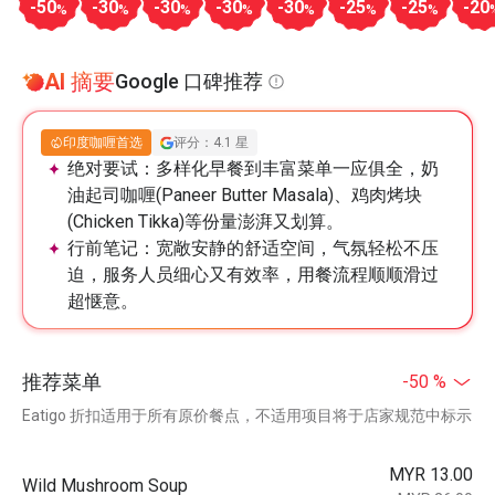
-50
-30
-30
-30
-30
-25
-25
-20
%
%
%
%
%
%
%
AI 摘要
Google 口碑推荐
印度咖喱首选
评分：4.1 星
绝对要试：
多样化早餐到丰富菜单一应俱全，奶
油起司咖喱(Paneer Butter Masala)、鸡肉烤块
(Chicken Tikka)等份量澎湃又划算。
行前笔记：
宽敞安静的舒适空间，气氛轻松不压
迫，服务人员细心又有效率，用餐流程顺顺滑过
超惬意。
推荐菜单
-50 %
Eatigo 折扣适用于所有原价餐点，不适用项目将于店家规范中标示
MYR 13.00
Wild Mushroom Soup