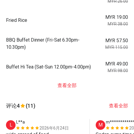
MYR 26.00
MYR 19.00
Fried Rice
MYR 38.00
BBQ Buffet Dinner (Fri-Sat 6.30pm-
MYR 57.50
10.30pm)
MYR 115.00
MYR 49.00
Buffet Hi Tea (Sat-Sun 12.00pm-4.00pm)
MYR 98.00
查看全部
评论
4
(11)
查看全部
L**a
m***********
L
M
2026年6月24日
2