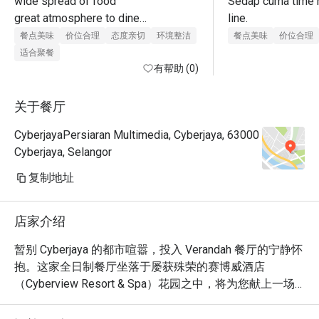
wide spread of food

Sedap cuma time n
great atmosphere to dine

line. 
lots of seating

餐点美味
价位合理
态度亲切
环境整洁
餐点美味
价位合理
good customer service

适合聚餐
value for money when using eatigo 
有帮助 (0)
offer
关于餐厅
CyberjayaPersiaran Multimedia, Cyberjaya, 63000
Cyberjaya, Selangor
复制地址
店家介绍
暂别 Cyberjaya 的都市喧嚣，投入 Verandah 餐厅的宁静怀
抱。这家全日制餐厅坐落于屡获殊荣的赛博威酒店
（Cyberview Resort & Spa）花园之中，将为您献上一场
感官盛宴。空气中弥漫着现场烹饪台飘来的诱人香气，展
示着丰富多彩的泛亚风情，囊括马来、中式和印度等地的