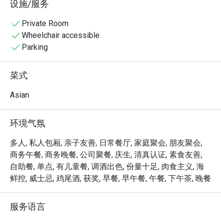
设施/服务
美味。阳光透过高挑的天花板倾泻而下，照亮宽敞的用餐
区，窗外是宁静的鱼塘和葱郁的绿植，为一顿真正放松的
Private Room
餐点营造了完美氛围。

Wheelchair accessible
Parking
无论您是想享用一顿简便的晚餐，还是度过一个悠闲的夜
晚，这里的难忘之处在于：

菜式
美食探索之旅：通过丰盛的自助餐和现场烹饪台探索风味
世界，将全球美食带到您的餐桌。

Asian
宁静致远的环境：在苍翠的花园和令人心静的水景映衬下
用餐——这里是一片真正的都市绿洲。

环境气氛
宽敞宜人的空间：通透明亮的开放式布局，是与家人朋友
舒适聚会的理想场所。

多人, 私人包厢, 亲子友善, 日常餐厅, 家庭聚会, 朋友聚会,
商务午餐, 商务晚餐, 公司聚餐, 庆生, 清真认证, 素食友善,
⭐ Google 评分：4.1（0 条评论）

自助餐, 单点, 有儿童餐, 调酒出色, 份量十足, 肉食主义, 海
鲜控, 威士忌, 鸡尾酒, 获奖, 早餐, 早午餐, 午餐, 下午茶, 晚餐
无论是庆祝家庭自助餐、轻松的商务午餐，还是宁静的独
享用餐，这里都是您的理想之选。
服务语言