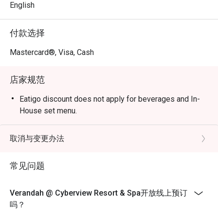
English
付款选择
Mastercard®, Visa, Cash
店家规范
Eatigo discount does not apply for beverages and In-
House set menu.
取消与变更办法
常见问题
Verandah @ Cyberview Resort & Spa开放线上预订
吗？