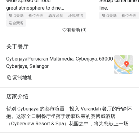
wide spread of food

Sedap cuma time n
great atmosphere to dine

line. 
lots of seating

餐点美味
价位合理
态度亲切
环境整洁
餐点美味
价位合理
good customer service

适合聚餐
value for money when using eatigo 
有帮助 (0)
offer
关于餐厅
CyberjayaPersiaran Multimedia, Cyberjaya, 63000
Cyberjaya, Selangor
复制地址
店家介绍
暂别 Cyberjaya 的都市喧嚣，投入 Verandah 餐厅的宁静怀
抱。这家全日制餐厅坐落于屡获殊荣的赛博威酒店
（Cyberview Resort & Spa）花园之中，将为您献上一场
感官盛宴。空气中弥漫着现场烹饪台飘来的诱人香气，展
示着丰富多彩的泛亚风情，囊括马来、中式和印度等地的