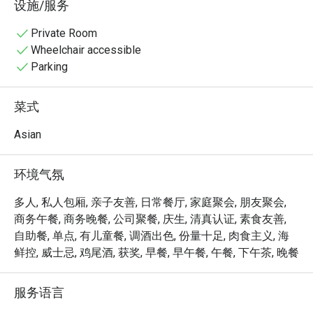
设施/服务
美味。阳光透过高挑的天花板倾泻而下，照亮宽敞的用餐
区，窗外是宁静的鱼塘和葱郁的绿植，为一顿真正放松的
Private Room
餐点营造了完美氛围。

Wheelchair accessible
Parking
无论您是想享用一顿简便的晚餐，还是度过一个悠闲的夜
晚，这里的难忘之处在于：

菜式
美食探索之旅：通过丰盛的自助餐和现场烹饪台探索风味
世界，将全球美食带到您的餐桌。

Asian
宁静致远的环境：在苍翠的花园和令人心静的水景映衬下
用餐——这里是一片真正的都市绿洲。

环境气氛
宽敞宜人的空间：通透明亮的开放式布局，是与家人朋友
舒适聚会的理想场所。

多人, 私人包厢, 亲子友善, 日常餐厅, 家庭聚会, 朋友聚会,
商务午餐, 商务晚餐, 公司聚餐, 庆生, 清真认证, 素食友善,
⭐ Google 评分：4.1（0 条评论）

自助餐, 单点, 有儿童餐, 调酒出色, 份量十足, 肉食主义, 海
鲜控, 威士忌, 鸡尾酒, 获奖, 早餐, 早午餐, 午餐, 下午茶, 晚餐
无论是庆祝家庭自助餐、轻松的商务午餐，还是宁静的独
享用餐，这里都是您的理想之选。
服务语言