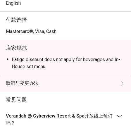
English
付款选择
Mastercard®, Visa, Cash
店家规范
Eatigo discount does not apply for beverages and In-
House set menu.
取消与变更办法
常见问题
Verandah @ Cyberview Resort & Spa开放线上预订
吗？