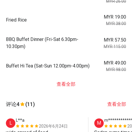
MYR 26.00
MYR 19.00
Fried Rice
MYR 38.00
BBQ Buffet Dinner (Fri-Sat 6.30pm-
MYR 57.50
10.30pm)
MYR 115.00
MYR 49.00
Buffet Hi Tea (Sat-Sun 12.00pm-4.00pm)
MYR 98.00
查看全部
评论
4
(11)
查看全部
L**a
m***********
L
M
2026年6月24日
2