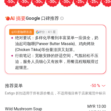
-50
-30
-30
-30
-30
-25
-25
-20
%
%
%
%
%
%
%
AI 摘要
Google 口碑推荐
印度咖喱首选
评分：4.1 星
绝对要试：
多样化早餐到丰富菜单一应俱全，奶
油起司咖喱(Paneer Butter Masala)、鸡肉烤块
(Chicken Tikka)等份量澎湃又划算。
行前笔记：
宽敞安静的舒适空间，气氛轻松不压
迫，服务人员细心又有效率，用餐流程顺顺滑过
超惬意。
推荐菜单
-50 %
Eatigo 折扣适用于所有原价餐点，不适用项目将于店家规范中标示
MYR 13.00
Wild Mushroom Soup