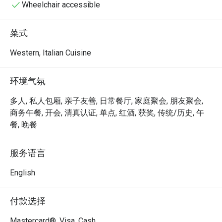
Wheelchair accessible
无论是寻觅一顿快速的晚餐，或享受一个悠闲的夜晚，这
里的独特魅力总能让你流连忘返：

菜式
它的魔力，在于那份对地道风味的坚持。每一道料理，无
论是手工拉伸的披萨，还是精致的新鲜意大利面，都在诉
Western, Italian Cuisine
说着来自意大利家乡的故事。而真正让它脱颖而出的，是
这里罕见地提供正宗的意大利清真冷切肉盘，让这颗美食
环境气氛
遗珠成为一个欢迎所有人的温暖所在。这就是以热情与灵
魂款待你的，最真实的意式待客之道。

多人, 私人包厢, 亲子友善, 日常餐厅, 家庭聚会, 朋友聚会,
商务午餐, 开会, 清真认证, 单点, 红酒, 获奖, 传统/历史, 午
🍽️ 精选推荐

餐, 晚餐
・Cacio e Pepe | 永恒不败的罗马经典，以佩克里诺羊奶
起司与现磨黑胡椒交织出浓郁风味。

服务语言
・Margherita al Taglio | 标志性的方形切片披萨，在蓬松饼
皮上铺上浓郁番茄酱、新鲜马苏里拉奶酪与罗勒。

English
・Tiramisu | 用这道店家自制、满载咖啡酒香的绵密甜
点，为你的飨宴画下完美句点。

付款选择
🥤 招牌饮品

Mastercard®, Visa, Cash