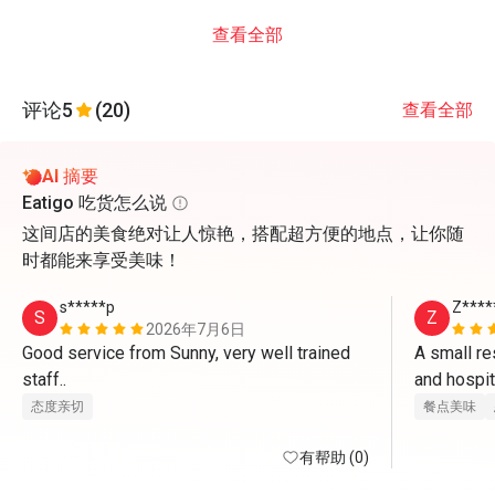
查看全部
评论
5
(20)
查看全部
AI 摘要
Eatigo 吃货怎么说
这间店的美食绝对让人惊艳，搭配超方便的地点，让你随
时都能来享受美味！
s*****p
Z****
S
Z
2026年7月6日
Good service from Sunny, very well trained 
A small re
staff..
态度亲切
餐点美味
有帮助 (0)