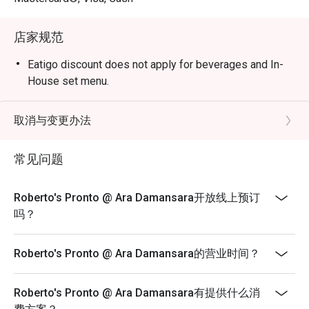
・San Pellegrino Limonata | 清爽解腻的意大利气泡柠檬苏
打，带有迷人的柑橘香气。

店家规范
・Espresso | 一小杯香醇浓烈的意式浓缩咖啡，是意大利
人餐后最完美的收尾。

Eatigo discount does not apply for beverages and In-
House set menu.
⭐ Google 评分：5 分（22 则评论）

取消与变更办法
适合想在平日犒赏自己的你、与朋友轻松小聚，或享受一
顿温馨的家庭晚餐。
常见问题
Roberto's Pronto @ Ara Damansara开放线上预订
吗？
Roberto's Pronto @ Ara Damansara的营业时间？
Roberto's Pronto @ Ara Damansara有提供什么消