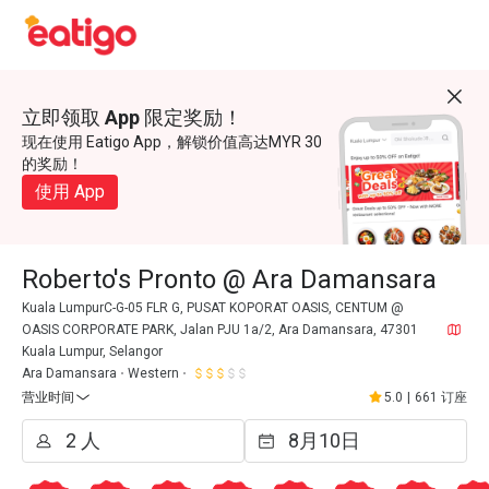
立即领取 App 限定奖励！
现在使用 Eatigo App，解锁价值高达MYR 30
的奖励！
使用 App
Roberto's Pronto @ Ara Damansara
Kuala LumpurC-G-05 FLR G, PUSAT KOPORAT OASIS, CENTUM @
OASIS CORPORATE PARK, Jalan PJU 1a/2, Ara Damansara, 47301
Kuala Lumpur, Selangor
Ara Damansara
Western
营业时间
5.0
|
661 订座