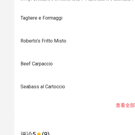
Tagliere e Formaggi
Roberto’s Fritto Misto
Beef Carpaccio
Seabass al Cartoccio
查看全部
评论
5
(9)