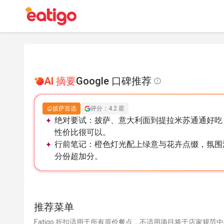
AI 摘要
Google 口碑推荐
披萨首选
评分：4.2 星
绝对要试：
披萨、意大利面到提拉米苏通通好吃
性价比很可以。
行前笔记：
橙色灯光配上绿意与花卉点缀，氛围
分份超加分。
推荐菜单
Eatigo 折扣适用于所有原价餐点，不适用项目将于店家规范