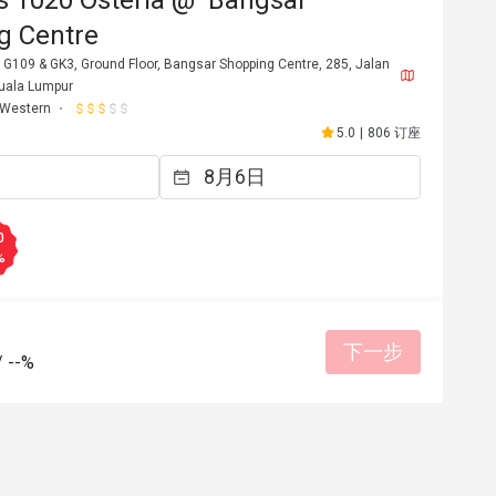
g Centre
 G109 & GK3, Ground Floor, Bangsar Shopping Centre, 285, Jalan
uala Lumpur
Western
5.0
|
806 订座
0
%
下一步
/
--%