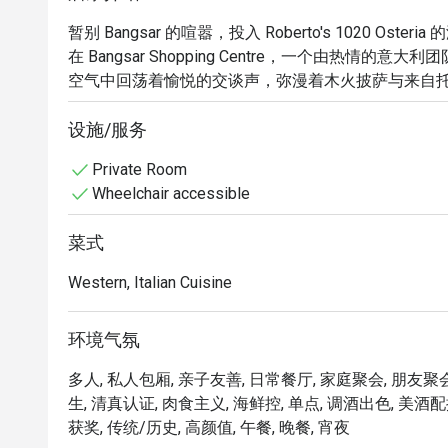
暂别 Bangsar 的喧嚣，投入 Roberto's 1020 Osteri
在 Bangsar Shopping Centre，一个由热情的
空气中回荡着愉悦的交谈声，弥漫着木火披萨与来自托
诱人香气。

这份地道的体验，更荣获了著名的“Ospitalità Ita
设施/服务
为您献上最纯正的“la dolce vita”意式甜蜜生活。

Private Room
Wheelchair accessible
无论您是想享用一顿快捷晚餐，还是悠闲地度过整个夜
菜式
地道的手工风味，从香脆的木火披萨到丝滑的手工意面
温馨而精致的氛围，宛如意大利人温暖的欢迎。

Western, Italian Cuisine
珍藏托斯卡纳葡萄酒与经典鸡尾酒的丰富酒窖，是庆祝
环境气氛
⭐ Google 评分：4.2 (来自 812 条评论)

多人, 私人包厢, 亲子友善, 日常餐厅, 家庭聚会, 朋友聚会
无论是浪漫约会、欢乐的团体聚餐，还是独自享受的
生, 清真认证, 肉食主义, 海鲜控, 单点, 调酒出色, 美酒配搭
获奖, 传统/历史, 高颜值, 午餐, 晚餐, 宵夜