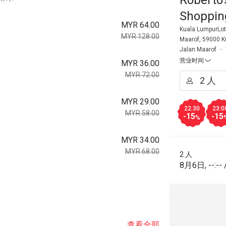
Shoppin
MYR 64.00
Kuala LumpurLot
MYR 128.00
Maarof, 59000 K
Jalan Maarof
营业时间
MYR 36.00
MYR 72.00
MYR 29.00
22:30
23:0
MYR 58.00
-15
-15
%
MYR 34.00
MYR 68.00
2 人
8月6日
,
--:--
查看全部