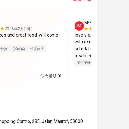
M***s
M
2026年2月28日
2025年8月
ces and great food. will come 
lovely experience and authen
with excellent service from
substandard treatment or s
亲切
适合约会
环境整洁
treatment....will come again
餐点美味
态度亲切
环境整洁
有帮助 (0)
hopping Centre, 285, Jalan Maarof, 59000