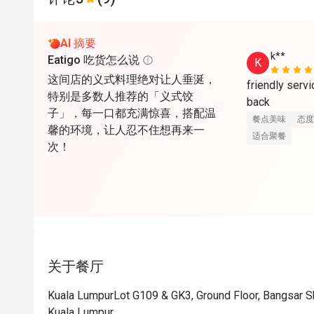
AI 摘要
k**
Eatigo 吃货怎么说
K
这间店的义式料理绝对让人垂涎，
friendly servi
特别是多数人推荐的「义式饺
back 
子」，每一口都充满惊喜，搭配温
餐点美味
态度
馨的环境，让人忍不住想再来一
适合聚餐
次！
关于餐厅
Kuala LumpurLot G109 & GK3, Ground Floor, Bangsar S
Kuala Lumpur