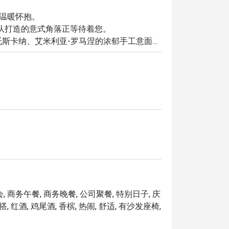
a 的温暖怀抱。

意大利团队打造的意式角落正等待着您。

斯卡纳、艾米利亚-罗马涅的浓郁手工意面的
liana”（意大利款待品质认证）奖项，承诺在吉隆坡
晚，这里的体验都将令人难忘：

。

时刻的理想之选。

, 商务午餐, 商务晚餐, 公司聚餐, 特别日子, 庆
轻松一餐，这里都是您的完美选择。
, 红酒, 鸡尾酒, 香槟, 热闹, 舒适, 有沙发座椅,