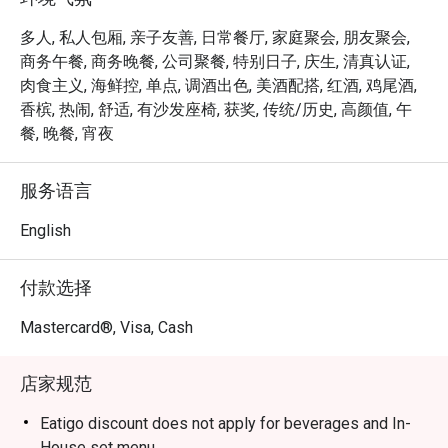
温馨而精致的氛围，宛如意大利人温暖的欢迎。

珍藏托斯卡纳葡萄酒与经典鸡尾酒的丰富酒窖，是庆祝时
多人, 私人包厢, 亲子友善, 日常餐厅, 家庭聚会, 朋友聚会,
刻的理想之选。

商务午餐, 商务晚餐, 公司聚餐, 特别日子, 庆生, 清真认证,
肉食主义, 海鲜控, 单点, 调酒出色, 美酒配搭, 红酒, 鸡尾酒,
⭐ Google 评分：4.2 (来自 812 条评论)

香槟, 热闹, 舒适, 有沙发座椅, 获奖, 传统/历史, 高颜值, 午
餐, 晚餐, 宵夜
无论是浪漫约会、欢乐的团体聚餐，还是独自享受的轻松
一餐，这里都是您的完美选择。
服务语言
English
付款选择
Mastercard®, Visa, Cash
店家规范
Eatigo discount does not apply for beverages and In-
House set menu.