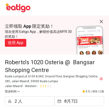
立即领取 App 限定奖励！
现在使用 Eatigo App，解锁价值高达MYR 30
的奖励！
使用 App
Roberto's 1020 Osteria @ Bangsar
Shopping Centre
Kuala LumpurLot G109 & GK3, Ground Floor, Bangsar Shopping Centre,
285, Jalan Maarof, 59000 Kuala Lumpur
Jalan Maarof
Western
营业时间
5.0
|
806 订座