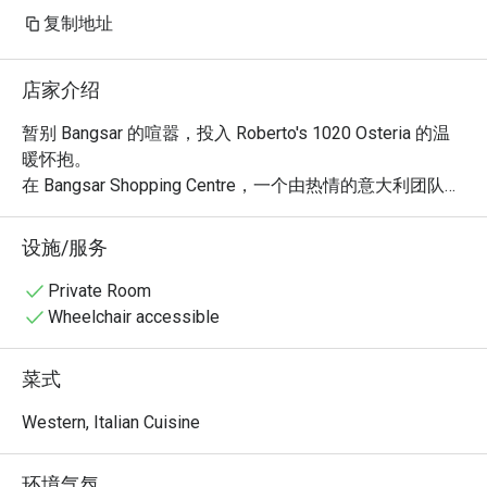
复制地址
店家介绍
暂别 Bangsar 的喧嚣，投入 Roberto's 1020 Osteria 的温
暖怀抱。

在 Bangsar Shopping Centre，一个由热情的意大利团队打
造的意式角落正等待着您。

空气中回荡着愉悦的交谈声，弥漫着木火披萨与来自托斯
设施/服务
卡纳、艾米利亚-罗马涅的浓郁手工意面的诱人香气。

这份地道的体验，更荣获了著名的“Ospitalità Italiana”（意
Private Room
大利款待品质认证）奖项，承诺在吉隆坡为您献上最纯正
Wheelchair accessible
的“la dolce vita”意式甜蜜生活。

菜式
无论您是想享用一顿快捷晚餐，还是悠闲地度过整个夜
晚，这里的体验都将令人难忘：

Western, Italian Cuisine
地道的手工风味，从香脆的木火披萨到丝滑的手工意面。

环境气氛