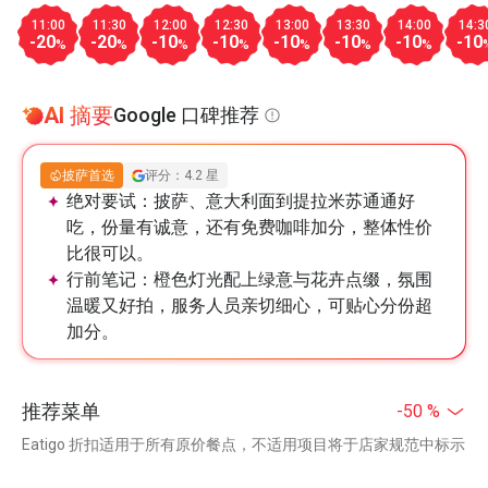
11:00
11:30
12:00
12:30
13:00
13:30
14:00
14:3
-20
-20
-10
-10
-10
-10
-10
-10
%
%
%
%
%
%
%
AI 摘要
Google 口碑推荐
披萨首选
评分：4.2 星
绝对要试：
披萨、意大利面到提拉米苏通通好
吃，份量有诚意，还有免费咖啡加分，整体性价
比很可以。
行前笔记：
橙色灯光配上绿意与花卉点缀，氛围
温暖又好拍，服务人员亲切细心，可贴心分份超
加分。
推荐菜单
-50 %
Eatigo 折扣适用于所有原价餐点，不适用项目将于店家规范中标示