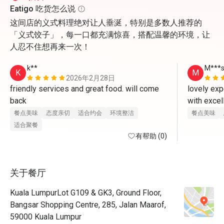
Eatigo 吃货怎么说
这间店的义式料理绝对让人垂涎，特别是多数人推荐的
「义式饺子」，每一口都充满惊喜，搭配温馨的环境，让
人忍不住想再来一次！
k**
M***
K
M
2026年2月28日
friendly services and great food. will come 
lovely exp
back 
with excel
substandar
餐点美味
态度亲切
适合约会
环境整洁
餐点美味
treatment..
适合聚餐
有帮助 (0)
关于餐厅
Kuala LumpurLot G109 & GK3, Ground Floor,
Bangsar Shopping Centre, 285, Jalan Maarof,
59000 Kuala Lumpur