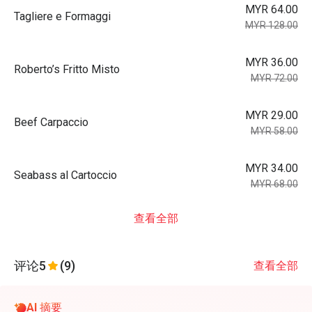
MYR 64.00
Tagliere e Formaggi
MYR 128.00
MYR 36.00
Roberto’s Fritto Misto
MYR 72.00
MYR 29.00
Beef Carpaccio
MYR 58.00
MYR 34.00
Seabass al Cartoccio
MYR 68.00
查看全部
评论
5
(9)
查看全部
AI 摘要