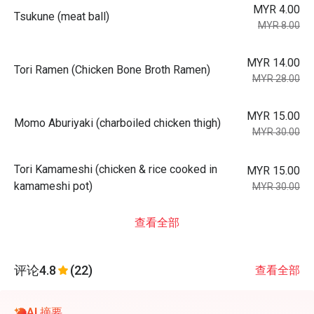
MYR 4.00
Tsukune (meat ball)
MYR 8.00
MYR 14.00
Tori Ramen (Chicken Bone Broth Ramen)
MYR 28.00
MYR 15.00
Momo Aburiyaki (charboiled chicken thigh)
MYR 30.00
Tori Kamameshi (chicken & rice cooked in
MYR 15.00
kamameshi pot)
MYR 30.00
查看全部
评论
4.8
(22)
查看全部
AI 摘要