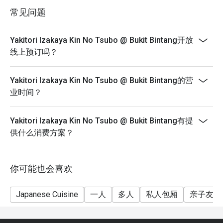
in your reservation, not more. If your party size changes
常见问题
please edit your reservation. If you arrive with more
适合下班后放松小酌、与三五好友热闹相聚，或是不出国
people than stated in your reservation you may lose
也能品尝地道的日本风味。
Yakitori Izakaya Kin No Tsubo @ Bukit Bintang开放
both your table and discount altogether.
线上预订吗？
- Seating preference is subject to restaurant's
discretion. The restaurant may ask you to wait during
Yakitori Izakaya Kin No Tsubo @ Bukit Bintang的营
peak hour.
业时间？
- Please show your reservation code upon arrival.
Yakitori Izakaya Kin No Tsubo @ Bukit Bintang有提
供什么消费方案？
你可能也会喜欢
Japanese Cuisine
一人
多人
私人包厢
亲子友善