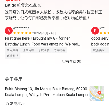
Eatigo 吃货怎么说
这间店的日式氛围令人放松，多数人推荐的美味拉面和正
宗烧鸟，让你每口都感受到幸福，绝对物超所值！
a*******7
k**
A
K
2026年5月24日
First time here ! Brought my GF for her 
good servi
Birthday Lunch. Food was amazing. We really 
enjoyed every bite of each food we ordered. 
餐点美味
价位合理
态度亲切
适合约会
餐点美味
They even prepared a little cake and a 
环境整洁
birthday song as i requested ! Definitely 
有帮助 (0)
coming back again and highly recommended 
! Arigatou Gozaimasu. 
关于餐厅
Bukit Bintang.13, Jln Mesui, Bukit Bintang, 50200
Kuala Lumpur, Wilayah Persekutuan Kuala Lumpur
复制地址