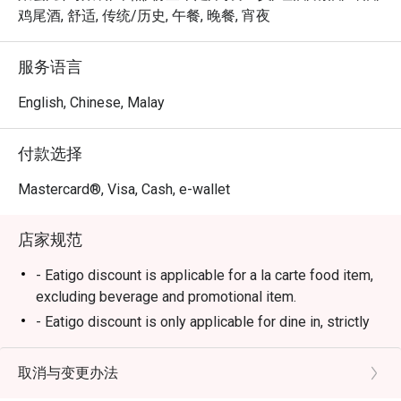
一段珍藏在心底的美好回忆。

鸡尾酒, 舒适, 传统/历史, 午餐, 晚餐, 宵夜
🍽️ 精选推荐

服务语言
・Momo (鸡腿肉) | 烤至恰到好处的鸡腿肉串，口感鲜嫩多
汁，仅以薄盐简单调味，更能凸显食材原味。

English, Chinese, Malay
・Tsukune (鸡肉丸) | 手工制作的鸡肉丸，口感扎实，刷上
独门日式甜咸酱汁，风味浓郁。

付款选择
・Butabara (猪五花) | 烤得外层香脆、入口即化的猪五花
串，带着迷人的炭烧焦香。

Mastercard®, Visa, Cash, e-wallet
・Tebasaki (鸡翅) | 经典的日式烤鸡翅，外皮酥脆，内里
鲜嫩多汁。

店家规范
🥤 招牌饮品

- Eatigo discount is applicable for a la carte food item,
・精选清酒 | 店家精心挑选一系列优质清酒，从清爽辛口
excluding beverage and promotional item.
到馥郁香醇，任君选择。

- Eatigo discount is only applicable for dine in, strictly
・Highball | 日式居酒屋的经典消暑圣品，完美比例调制，
NOT for takeaway.
口感清爽利落。

- Wagyu not applicable for discount
取消与变更办法
- Eatigo discount apply to the number of people stated
⭐ Google 评分：4.6 分 (179 条评论)
