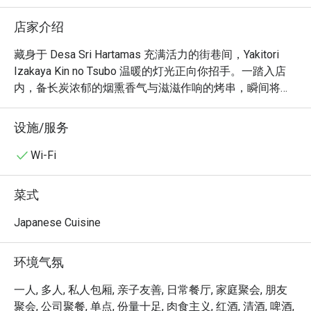
店家介绍
藏身于 Desa Sri Hartamas 充满活力的街巷间，Yakitori 
Izakaya Kin no Tsubo 温暖的灯光正向你招手。一踏入店
内，备长炭浓郁的烟熏香气与滋滋作响的烤串，瞬间将你
带到传统的姬路居酒屋。食客们的热络交谈声、清酒杯规
律的碰撞声，以及师傅们专业地扇着炉火的身影，共同交
设施/服务
织出让人身临其境的氛围。这家深受本地人喜爱的宝藏小
店，是所有在吉隆坡寻觅正宗日式居酒屋体验的人，绝不
Wi-Fi
能错过的私藏名单。

菜式
无论是想快速解决晚餐，或与好友畅聊整晚，这里的独特
魅力都将让你回味无穷：

Japanese Cuisine
厨房的灵魂，是那烤得炉火纯青的日式烧鸟，从鲜嫩的鸡
腿肉到香脆的鸡皮，每一串都附着了恰到好处的迷人炭
环境气氛
香。这份由日籍老板亲自把关、对正宗姬路风味的坚持，
在每一口都能真实感受到。正是这份温暖真诚的待客之
一人, 多人, 私人包厢, 亲子友善, 日常餐厅, 家庭聚会, 朋友
道，搭配热闹而温馨的环境，将一顿简单的餐点，升华为
聚会, 公司聚餐, 单点, 份量十足, 肉食主义, 红酒, 清酒, 啤酒,