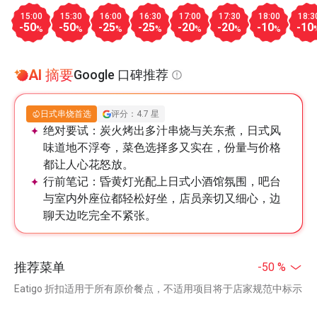
15:00
15:30
16:00
16:30
17:00
17:30
18:00
18:3
-50
-50
-25
-25
-20
-20
-10
-10
%
%
%
%
%
%
%
AI 摘要
Google 口碑推荐
日式串烧首选
评分：4.7 星
绝对要试：
炭火烤出多汁串烧与关东煮，日式风
味道地不浮夸，菜色选择多又实在，份量与价格
都让人心花怒放。
行前笔记：
昏黄灯光配上日式小酒馆氛围，吧台
与室内外座位都轻松好坐，店员亲切又细心，边
聊天边吃完全不紧张。
推荐菜单
-50 %
Eatigo 折扣适用于所有原价餐点，不适用项目将于店家规范中标示