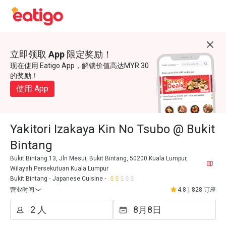
立即领取 App 限定奖励！
现在使用 Eatigo App，解锁价值高达MYR 30
的奖励！
使用 App
Yakitori Izakaya Kin No Tsubo @ Bukit
Bintang
Bukit Bintang.13, Jln Mesui, Bukit Bintang, 50200 Kuala Lumpur,
Wilayah Persekutuan Kuala Lumpur
Bukit Bintang
Japanese Cuisine
营业时间
4.8
|
828 订座