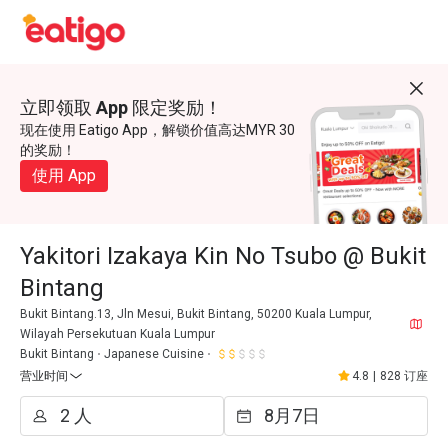
立即领取 App 限定奖励！
现在使用 Eatigo App，解锁价值高达MYR 30
的奖励！
使用 App
Yakitori Izakaya Kin No Tsubo @ Bukit
Bintang
Bukit Bintang.13, Jln Mesui, Bukit Bintang, 50200 Kuala Lumpur,
Wilayah Persekutuan Kuala Lumpur
Bukit Bintang
Japanese Cuisine
营业时间
4.8
|
828 订座