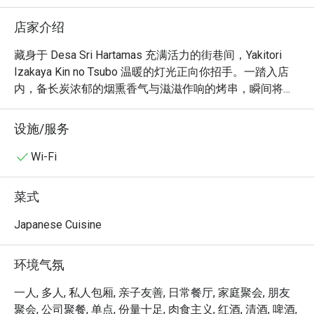
店家介绍
藏身于 Desa Sri Hartamas 充满活力的街巷间，Yakitori 
Izakaya Kin no Tsubo 温暖的灯光正向你招手。一踏入店
内，备长炭浓郁的烟熏香气与滋滋作响的烤串，瞬间将你
带到传统的姬路居酒屋。食客们的热络交谈声、清酒杯规
律的碰撞声，以及师傅们专业地扇着炉火的身影，共同交
设施/服务
织出让人身临其境的氛围。这家深受本地人喜爱的宝藏小
店，是所有在吉隆坡寻觅正宗日式居酒屋体验的人，绝不
Wi-Fi
能错过的私藏名单。

菜式
无论是想快速解决晚餐，或与好友畅聊整晚，这里的独特
魅力都将让你回味无穷：

Japanese Cuisine
厨房的灵魂，是那烤得炉火纯青的日式烧鸟，从鲜嫩的鸡
腿肉到香脆的鸡皮，每一串都附着了恰到好处的迷人炭
环境气氛
香。这份由日籍老板亲自把关、对正宗姬路风味的坚持，
在每一口都能真实感受到。正是这份温暖真诚的待客之
一人, 多人, 私人包厢, 亲子友善, 日常餐厅, 家庭聚会, 朋友
道，搭配热闹而温馨的环境，将一顿简单的餐点，升华为
聚会, 公司聚餐, 单点, 份量十足, 肉食主义, 红酒, 清酒, 啤酒,