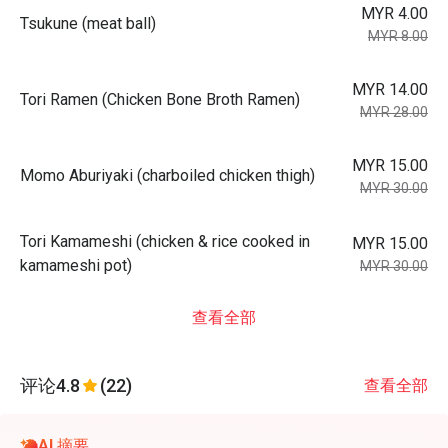
MYR 4.00
Tsukune (meat ball)
MYR 8.00
MYR 14.00
Tori Ramen (Chicken Bone Broth Ramen)
MYR 28.00
MYR 15.00
Momo Aburiyaki (charboiled chicken thigh)
MYR 30.00
Tori Kamameshi (chicken & rice cooked in
MYR 15.00
kamameshi pot)
MYR 30.00
查看全部
评论
4.8
(22)
查看全部
AI 摘要