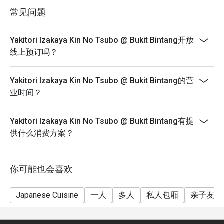
in your reservation, not more. If your party size changes
常见问题
please edit your reservation. If you arrive with more
适合下班后放松小酌、与三五好友热闹相聚，或是不出国
people than stated in your reservation you may lose
也能品尝地道的日本风味。
Yakitori Izakaya Kin No Tsubo @ Bukit Bintang开放
both your table and discount altogether.
线上预订吗？
- Seating preference is subject to restaurant's
discretion. The restaurant may ask you to wait during
Yakitori Izakaya Kin No Tsubo @ Bukit Bintang的营
peak hour.
业时间？
- Please show your reservation code upon arrival.
Yakitori Izakaya Kin No Tsubo @ Bukit Bintang有提
供什么消费方案？
你可能也会喜欢
Japanese Cuisine
一人
多人
私人包厢
亲子友善