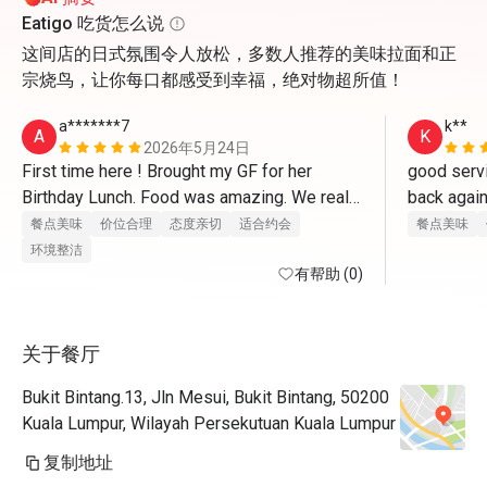
Eatigo 吃货怎么说
这间店的日式氛围令人放松，多数人推荐的美味拉面和正
宗烧鸟，让你每口都感受到幸福，绝对物超所值！
a*******7
k**
A
K
2026年5月24日
First time here ! Brought my GF for her 
good servi
Birthday Lunch. Food was amazing. We really 
enjoyed every bite of each food we ordered. 
餐点美味
价位合理
态度亲切
适合约会
餐点美味
They even prepared a little cake and a 
环境整洁
birthday song as i requested ! Definitely 
有帮助 (0)
coming back again and highly recommended 
! Arigatou Gozaimasu. 
关于餐厅
Bukit Bintang.13, Jln Mesui, Bukit Bintang, 50200
Kuala Lumpur, Wilayah Persekutuan Kuala Lumpur
复制地址