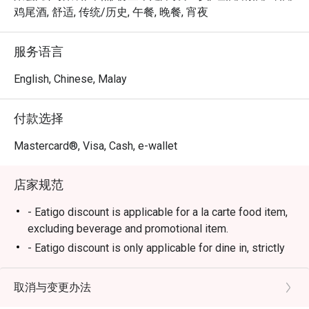
一段珍藏在心底的美好回忆。

鸡尾酒, 舒适, 传统/历史, 午餐, 晚餐, 宵夜
🍽️ 精选推荐

服务语言
・Momo (鸡腿肉) | 烤至恰到好处的鸡腿肉串，口感鲜嫩多
汁，仅以薄盐简单调味，更能凸显食材原味。

English, Chinese, Malay
・Tsukune (鸡肉丸) | 手工制作的鸡肉丸，口感扎实，刷上
独门日式甜咸酱汁，风味浓郁。

付款选择
・Butabara (猪五花) | 烤得外层香脆、入口即化的猪五花
串，带着迷人的炭烧焦香。

Mastercard®, Visa, Cash, e-wallet
・Tebasaki (鸡翅) | 经典的日式烤鸡翅，外皮酥脆，内里
鲜嫩多汁。

店家规范
🥤 招牌饮品

- Eatigo discount is applicable for a la carte food item,
・精选清酒 | 店家精心挑选一系列优质清酒，从清爽辛口
excluding beverage and promotional item.
到馥郁香醇，任君选择。

- Eatigo discount is only applicable for dine in, strictly
・Highball | 日式居酒屋的经典消暑圣品，完美比例调制，
NOT for takeaway.
口感清爽利落。

- Wagyu not applicable for discount
取消与变更办法
- Eatigo discount apply to the number of people stated
⭐ Google 评分：4.6 分 (179 条评论)
