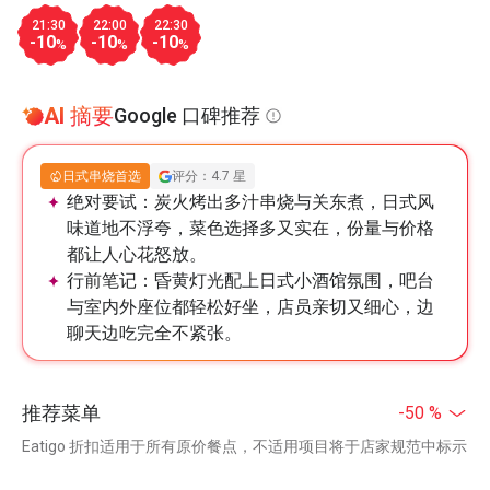
21:30
22:00
22:30
-10
-10
-10
%
%
%
AI 摘要
Google 口碑推荐
日式串烧首选
评分：4.7 星
绝对要试：
炭火烤出多汁串烧与关东煮，日式风
味道地不浮夸，菜色选择多又实在，份量与价格
都让人心花怒放。
行前笔记：
昏黄灯光配上日式小酒馆氛围，吧台
与室内外座位都轻松好坐，店员亲切又细心，边
聊天边吃完全不紧张。
推荐菜单
-50 %
Eatigo 折扣适用于所有原价餐点，不适用项目将于店家规范中标示