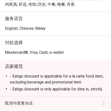
一段珍藏在心底的美好回忆。

鸡尾酒, 舒适, 传统/历史, 午餐, 晚餐, 宵夜
🍽️ 精选推荐

服务语言
・Momo (鸡腿肉) | 烤至恰到好处的鸡腿肉串，口感鲜嫩多
汁，仅以薄盐简单调味，更能凸显食材原味。

English, Chinese, Malay
・Tsukune (鸡肉丸) | 手工制作的鸡肉丸，口感扎实，刷上
独门日式甜咸酱汁，风味浓郁。

付款选择
・Butabara (猪五花) | 烤得外层香脆、入口即化的猪五花
串，带着迷人的炭烧焦香。

Mastercard®, Visa, Cash, e-wallet
・Tebasaki (鸡翅) | 经典的日式烤鸡翅，外皮酥脆，内里
鲜嫩多汁。

店家规范
🥤 招牌饮品

- Eatigo discount is applicable for a la carte food item,
・精选清酒 | 店家精心挑选一系列优质清酒，从清爽辛口
excluding beverage and promotional item.
到馥郁香醇，任君选择。

- Eatigo discount is only applicable for dine in, strictly
・Highball | 日式居酒屋的经典消暑圣品，完美比例调制，
NOT for takeaway.
口感清爽利落。

- Wagyu not applicable for discount
取消与变更办法
- Eatigo discount apply to the number of people stated
⭐ Google 评分：4.6 分 (179 条评论)
