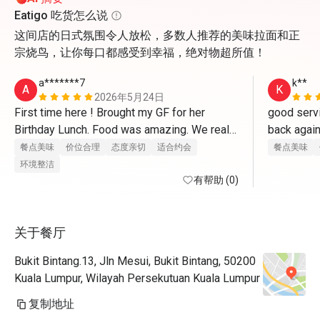
Eatigo 吃货怎么说
这间店的日式氛围令人放松，多数人推荐的美味拉面和正
宗烧鸟，让你每口都感受到幸福，绝对物超所值！
a*******7
k**
A
K
2026年5月24日
First time here ! Brought my GF for her 
good servi
Birthday Lunch. Food was amazing. We really 
enjoyed every bite of each food we ordered. 
餐点美味
价位合理
态度亲切
适合约会
餐点美味
They even prepared a little cake and a 
环境整洁
birthday song as i requested ! Definitely 
有帮助 (0)
coming back again and highly recommended 
! Arigatou Gozaimasu. 
关于餐厅
Bukit Bintang.13, Jln Mesui, Bukit Bintang, 50200
Kuala Lumpur, Wilayah Persekutuan Kuala Lumpur
复制地址