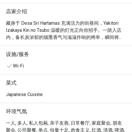
店家介绍
藏身于 Desa Sri Hartamas 充满活力的街巷间，Yakitori 
Izakaya Kin no Tsubo 温暖的灯光正向你招手。一踏入店
内，备长炭浓郁的烟熏香气与滋滋作响的烤串，瞬间将你
带到传统的姬路居酒屋。食客们的热络交谈声、清酒杯规
律的碰撞声，以及师傅们专业地扇着炉火的身影，共同交
设施/服务
织出让人身临其境的氛围。这家深受本地人喜爱的宝藏小
店，是所有在吉隆坡寻觅正宗日式居酒屋体验的人，绝不
Wi-Fi
能错过的私藏名单。

菜式
无论是想快速解决晚餐，或与好友畅聊整晚，这里的独特
魅力都将让你回味无穷：

Japanese Cuisine
厨房的灵魂，是那烤得炉火纯青的日式烧鸟，从鲜嫩的鸡
腿肉到香脆的鸡皮，每一串都附着了恰到好处的迷人炭
环境气氛
香。这份由日籍老板亲自把关、对正宗姬路风味的坚持，
在每一口都能真实感受到。正是这份温暖真诚的待客之
一人, 多人, 私人包厢, 亲子友善, 日常餐厅, 家庭聚会, 朋友
道，搭配热闹而温馨的环境，将一顿简单的餐点，升华为
聚会, 公司聚餐, 单点, 份量十足, 肉食主义, 红酒, 清酒, 啤酒,