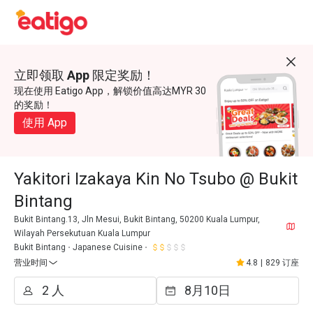
立即领取 App 限定奖励！
现在使用 Eatigo App，解锁价值高达MYR 30
的奖励！
使用 App
Yakitori Izakaya Kin No Tsubo @ Bukit
Bintang
Bukit Bintang.13, Jln Mesui, Bukit Bintang, 50200 Kuala Lumpur,
Wilayah Persekutuan Kuala Lumpur
Bukit Bintang
Japanese Cuisine
营业时间
4.8
|
829 订座