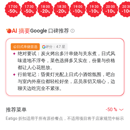
17:00
17:30
18:00
18:30
19:00
19:30
20:00
20:3
-50
-50
-20
-20
-10
-10
-10
-10
%
%
%
%
%
%
%
AI 摘要
Google 口碑推荐
日式串烧首选
评分：4.7 星
绝对要试：
炭火烤出多汁串烧与关东煮，日式风
味道地不浮夸，菜色选择多又实在，份量与价格
都让人心花怒放。
行前笔记：
昏黄灯光配上日式小酒馆氛围，吧台
与室内外座位都轻松好坐，店员亲切又细心，边
聊天边吃完全不紧张。
推荐菜单
-50 %
Eatigo 折扣适用于所有原价餐点，不适用项目将于店家规范中标示