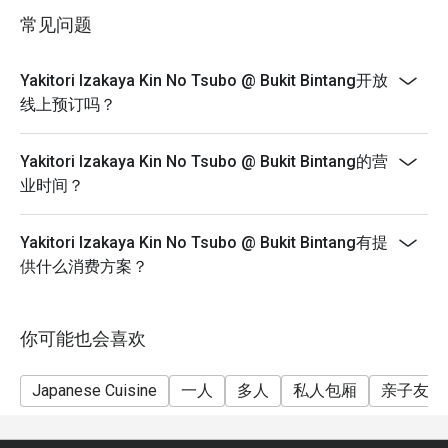
in your reservation, not more. If your party size changes
常见问题
please edit your reservation. If you arrive with more
适合下班后放松小酌、与三五好友热闹相聚，或是不出国
people than stated in your reservation you may lose
也能品尝地道的日本风味。
Yakitori Izakaya Kin No Tsubo @ Bukit Bintang开放
both your table and discount altogether.
线上预订吗？
- Seating preference is subject to restaurant's
discretion. The restaurant may ask you to wait during
Yakitori Izakaya Kin No Tsubo @ Bukit Bintang的营
peak hour.
业时间？
- Please show your reservation code upon arrival.
Yakitori Izakaya Kin No Tsubo @ Bukit Bintang有提
供什么消费方案？
你可能也会喜欢
Japanese Cuisine
一人
多人
私人包厢
亲子友善