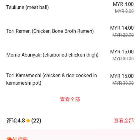
MYR 4.00
Tsukune (meat ball)
MYR 8.00
MYR 14.00
Tori Ramen (Chicken Bone Broth Ramen)
MYR 28.00
MYR 15.00
Momo Aburiyaki (charboiled chicken thigh)
MYR 30.00
Tori Kamameshi (chicken & rice cooked in
MYR 15.00
kamameshi pot)
MYR 30.00
查看全部
评论
4.8
(22)
查看全部
AI 摘要