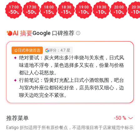
17:00
17:30
18:00
18:30
19:00
19:30
20:00
20:3
-50
-50
-15
-15
-10
-10
-10
-10
%
%
%
%
%
%
%
AI 摘要
Google 口碑推荐
日式串烧首选
评分：4.7 星
绝对要试：
炭火烤出多汁串烧与关东煮，日式风
味道地不浮夸，菜色选择多又实在，份量与价格
都让人心花怒放。
行前笔记：
昏黄灯光配上日式小酒馆氛围，吧台
与室内外座位都轻松好坐，店员亲切又细心，边
聊天边吃完全不紧张。
推荐菜单
-50 %
Eatigo 折扣适用于所有原价餐点，不适用项目将于店家规范中标示