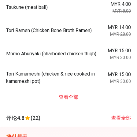
MYR 4.00
Tsukune (meat ball)
MYR 8.00
MYR 14.00
Tori Ramen (Chicken Bone Broth Ramen)
MYR 28.00
MYR 15.00
Momo Aburiyaki (charboiled chicken thigh)
MYR 30.00
Tori Kamameshi (chicken & rice cooked in
MYR 15.00
kamameshi pot)
MYR 30.00
查看全部
评论
4.8
(22)
查看全部
AI 摘要