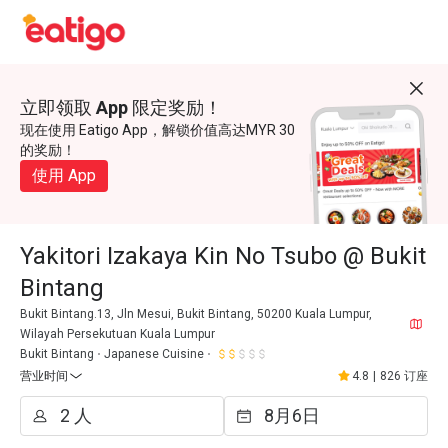
立即领取 App 限定奖励！
现在使用 Eatigo App，解锁价值高达MYR 30
的奖励！
使用 App
Yakitori Izakaya Kin No Tsubo @ Bukit
Bintang
Bukit Bintang.13, Jln Mesui, Bukit Bintang, 50200 Kuala Lumpur,
Wilayah Persekutuan Kuala Lumpur
Bukit Bintang
Japanese Cuisine
营业时间
4.8
|
826 订座