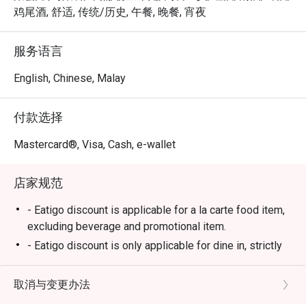
一段珍藏在心底的美好回忆。

鸡尾酒, 舒适, 传统/历史, 午餐, 晚餐, 宵夜
🍽️ 精选推荐

服务语言
・Momo (鸡腿肉) | 烤至恰到好处的鸡腿肉串，口感鲜嫩多
汁，仅以薄盐简单调味，更能凸显食材原味。

English, Chinese, Malay
・Tsukune (鸡肉丸) | 手工制作的鸡肉丸，口感扎实，刷上
独门日式甜咸酱汁，风味浓郁。

付款选择
・Butabara (猪五花) | 烤得外层香脆、入口即化的猪五花
串，带着迷人的炭烧焦香。

Mastercard®, Visa, Cash, e-wallet
・Tebasaki (鸡翅) | 经典的日式烤鸡翅，外皮酥脆，内里
鲜嫩多汁。

店家规范
🥤 招牌饮品

- Eatigo discount is applicable for a la carte food item,
・精选清酒 | 店家精心挑选一系列优质清酒，从清爽辛口
excluding beverage and promotional item.
到馥郁香醇，任君选择。

- Eatigo discount is only applicable for dine in, strictly
・Highball | 日式居酒屋的经典消暑圣品，完美比例调制，
NOT for takeaway.
口感清爽利落。

- Wagyu not applicable for discount
取消与变更办法
- Eatigo discount apply to the number of people stated
⭐ Google 评分：4.6 分 (179 条评论)
