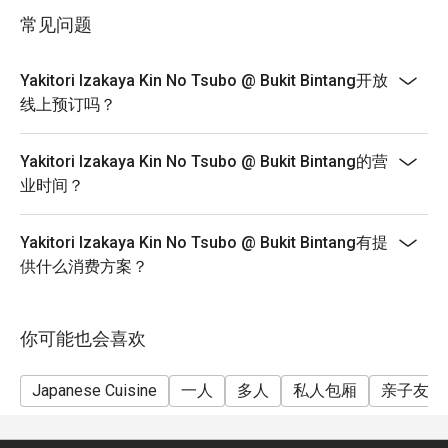
in your reservation, not more. If your party size changes
常见问题
please edit your reservation. If you arrive with more
适合下班后放松小酌、与三五好友热闹相聚，或是不出国
people than stated in your reservation you may lose
也能品尝地道的日本风味。
Yakitori Izakaya Kin No Tsubo @ Bukit Bintang开放
both your table and discount altogether.
线上预订吗？
- Seating preference is subject to restaurant's
discretion. The restaurant may ask you to wait during
Yakitori Izakaya Kin No Tsubo @ Bukit Bintang的营
peak hour.
业时间？
- Please show your reservation code upon arrival.
Yakitori Izakaya Kin No Tsubo @ Bukit Bintang有提
供什么消费方案？
你可能也会喜欢
Japanese Cuisine
一人
多人
私人包厢
亲子友善