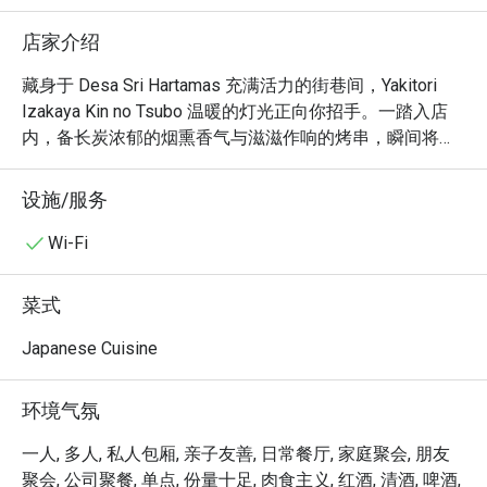
店家介绍
藏身于 Desa Sri Hartamas 充满活力的街巷间，Yakitori 
Izakaya Kin no Tsubo 温暖的灯光正向你招手。一踏入店
内，备长炭浓郁的烟熏香气与滋滋作响的烤串，瞬间将你
带到传统的姬路居酒屋。食客们的热络交谈声、清酒杯规
律的碰撞声，以及师傅们专业地扇着炉火的身影，共同交
设施/服务
织出让人身临其境的氛围。这家深受本地人喜爱的宝藏小
店，是所有在吉隆坡寻觅正宗日式居酒屋体验的人，绝不
Wi-Fi
能错过的私藏名单。

菜式
无论是想快速解决晚餐，或与好友畅聊整晚，这里的独特
魅力都将让你回味无穷：

Japanese Cuisine
厨房的灵魂，是那烤得炉火纯青的日式烧鸟，从鲜嫩的鸡
腿肉到香脆的鸡皮，每一串都附着了恰到好处的迷人炭
环境气氛
香。这份由日籍老板亲自把关、对正宗姬路风味的坚持，
在每一口都能真实感受到。正是这份温暖真诚的待客之
一人, 多人, 私人包厢, 亲子友善, 日常餐厅, 家庭聚会, 朋友
道，搭配热闹而温馨的环境，将一顿简单的餐点，升华为
聚会, 公司聚餐, 单点, 份量十足, 肉食主义, 红酒, 清酒, 啤酒,