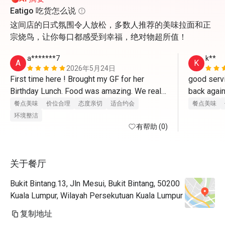
Eatigo 吃货怎么说
这间店的日式氛围令人放松，多数人推荐的美味拉面和正
宗烧鸟，让你每口都感受到幸福，绝对物超所值！
a*******7
k**
A
K
2026年5月24日
First time here ! Brought my GF for her 
good servi
Birthday Lunch. Food was amazing. We really 
enjoyed every bite of each food we ordered. 
餐点美味
价位合理
态度亲切
适合约会
餐点美味
They even prepared a little cake and a 
环境整洁
birthday song as i requested ! Definitely 
有帮助 (0)
coming back again and highly recommended 
! Arigatou Gozaimasu. 
关于餐厅
Bukit Bintang.13, Jln Mesui, Bukit Bintang, 50200
Kuala Lumpur, Wilayah Persekutuan Kuala Lumpur
复制地址