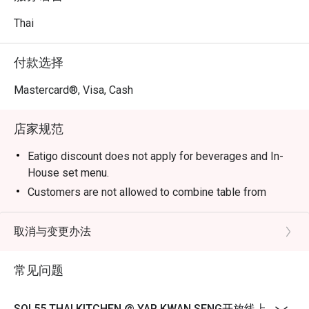
式体验，在最地道的泰式热情款待下，将您瞬间带到熙攘
的曼谷街巷。

Thai
🍽️ 精选推荐

付款选择
・冬阴功汤 | 经典的泰式酸辣汤，加入新鲜大虾，散发着
柠檬草与南姜的浓郁香气。

Mastercard®, Visa, Cash
・绿咖喱鸡 | 鲜嫩鸡肉与泰国茄子、甜罗勒一同在浓郁芬
芳的绿咖喱中慢火炖煮。

店家规范
・泰式炒河粉 | Q 弹的米线与鲜虾、豆腐和豆芽一同以酸
甜的罗望子酱快炒，最后撒上香脆的花生碎。

Eatigo discount does not apply for beverages and In-
House set menu.
🥤 招牌饮品

Customers are not allowed to combine table from
・泰式奶茶 (Cha Yen) | 口感丝滑、清爽香甜，其标志性的
different timeslots.
鲜艳橘红色泽让人一眼就能认出。

取消与变更办法
・香茅香兰冰饮 | 一款香气宜人、清凉解热的饮品，与辛
辣的泰式料理是绝配。

常见问题
⭐ Google 评分：4.8 分（来自 1635 则评论）

SOI 55 THAI KITCHEN @ YAP KWAN SENG开放线上