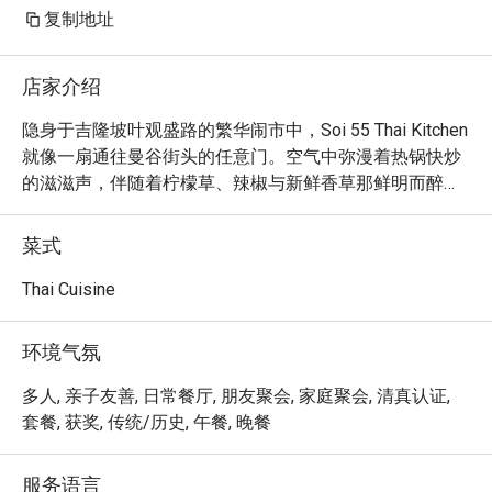
复制地址
店家介绍
隐身于吉隆坡叶观盛路的繁华闹市中，Soi 55 Thai Kitchen 
就像一扇通往曼谷街头的任意门。空气中弥漫着热锅快炒
的滋滋声，伴随着柠檬草、辣椒与新鲜香草那鲜明而醉人
的香气。这家备受喜爱的吉隆坡餐厅由一位曼谷主厨主
理，完美捕捉了正宗泰国美食的灵魂精髓。这里的氛围热
菜式
情洋溢，风味浓烈而直接，吸引着无数渴望品尝地道泰国
风味的饕客。

Thai Cuisine
无论是快食一顿晚餐，或与三五好友在此畅聊整晚，这里
环境气氛
的体验都将让您难以忘怀：

每一道菜都是一场正宗泰味的大师级展演，完美平衡了定
多人, 亲子友善, 日常餐厅, 朋友聚会, 家庭聚会, 清真认证,
义泰式料理灵魂的酸、甜、咸、辣。从暖入心扉的火热咖
套餐, 获奖, 传统/历史, 午餐, 晚餐
哩，到唤醒味蕾的清新沙拉，厨房团队献上了一场真诚而
充满活力的美食巡礼。这不仅仅是一顿饭，更是一次沉浸
服务语言