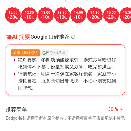
12:00
12:30
13:00
13:30
14:00
14:30
15:00
15:3
-20
-10
-10
-10
-10
-20
-20
-20
%
%
%
%
%
%
%
AI 摘要
Google 口碑推荐
泰式风味必访
评分：4.7 星
绝对要试：
冬阴功汤酸辣浓郁，泰式炒河粉也好
吃到停不下筷，份量扎实又划算，吃完超满足。
行前笔记：
明亮干净像在家客厅聚餐，家庭带小
孩也自在，服务亲切出餐飞快，不怕小朋友饿到
闹脾气。
推荐菜单
-30 %
Eatigo 折扣适用于所有原价餐点，不适用项目将于店家规范中标示