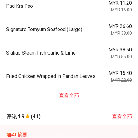
MYR 11.20
Pad Kra Pao
MYR 16.00
MYR 26.60
Signature Tomyum Seafood (Large)
MYR 38.00
MYR 38.50
Siakap Steam Fish Garlic & Lime
MYR 55.00
MYR 15.40
Fried Chicken Wrapped in Pandan Leaves
MYR 22.00
查看全部
评论
4.9
(41)
查看全部
AI 摘要