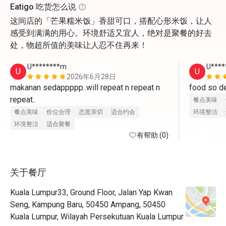
Eatigo 吃货怎么说
这间店的「芒果糯米饭」香甜可口，搭配心形米饭，让人
感受到满满的用心。环境舒适又宜人，绝对是聚餐的好去
处，物超所值的美味让人忍不住再来！
U********m
U****
U
U
2026年6月28日
makanan sedappppp..will repeat n repeat n 
food so del
repeat..
餐点美味
餐点美味
价位合理
态度亲切
适合约会
环境整洁
环境整洁
适合聚餐
有帮助 (0)
关于餐厅
Kuala Lumpur33, Ground Floor, Jalan Yap Kwan
Seng, Kampung Baru, 50450 Ampang, 50450
Kuala Lumpur, Wilayah Persekutuan Kuala Lumpur