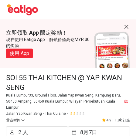
立即领取 App 限定奖励！
现在使用 Eatigo App，解锁价值高达MYR 30
的奖励！
使用 App
SOI 55 THAI KITCHEN @ YAP KWAN
SENG
Kuala Lumpur33, Ground Floor, Jalan Yap Kwan Seng, Kampung Baru,
50450 Ampang, 50450 Kuala Lumpur, Wilayah Persekutuan Kuala
Lumpur
Jalan Yap Kwan Seng
Thai Cuisine
营业时间
4.9
|
1.8k 订座