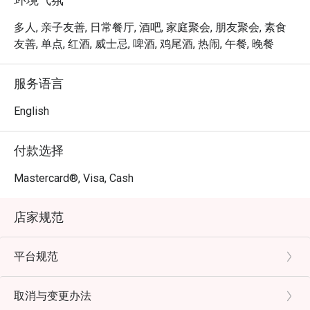
哩。餐厅的魅力也体现在它的纯粹——稳定出色的美味、大
方实在的分量，以及让人宾至如归的亲切服务，巩固了它
多人, 亲子友善, 日常餐厅, 酒吧, 家庭聚会, 朋友聚会, 素食
作为顶级休闲餐厅的地位。

友善, 单点, 红酒, 威士忌, 啤酒, 鸡尾酒, 热闹, 午餐, 晚餐
🍽️ 精选推荐

服务语言
・Squid Ink Seafood Spaghetti | 经典人气风味，以新鲜大
虾、鱿鱼拌炒，裹上浓郁咸香的墨鱼酱汁。

English
・Slow-Braised Lamb Shank | 羊膝炖煮至极致软嫩、骨肉
分离，搭配绵密滑顺的土豆泥与风味浓厚的肉汁。

付款选择
・Sam's Signature Platter | 适合多人分享的完美拼盘，精
选各式冷切肉、芝士与佐酒小食。

Mastercard®, Visa, Cash
🥤 招牌饮品

店家规范
・Curated Wine Selection | 精选一系列来自新、旧世界的
红白佳酿，并提供专业的品酒建议。

平台规范
・Classic Cocktails | 精心调制的经典鸡尾酒，如 
Negroni、Old Fashioned，以及清爽的金汤力。

取消与变更办法
⭐ Google 评分：4.3 颗星（来自 412 则评论）
