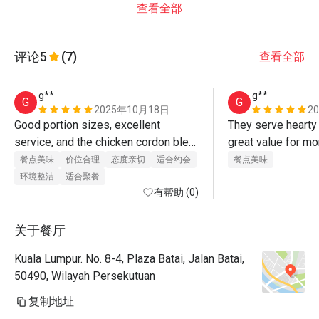
查看全部
评论
5
(7)
查看全部
g**
g**
G
G
2025年10月18日
2
Good portion sizes, excellent 
They serve hearty 
service, and the chicken cordon bleu 
great value for mo
is the best! The kampung fried rice 
餐点美味
价位合理
态度亲切
适合约会
餐点美味
is served hot and tastes delicious.
环境整洁
适合聚餐
有帮助 (0)
关于餐厅
Kuala Lumpur. No. 8-4, Plaza Batai, Jalan Batai,
50490, Wilayah Persekutuan
复制地址