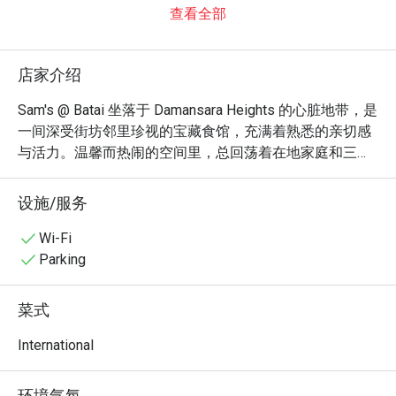
查看全部
店家介绍
Sam's @ Batai 坐落于 Damansara Heights 的心脏地带，是
一间深受街坊邻里珍视的宝藏食馆，充满着熟悉的亲切感
与活力。温馨而热闹的空间里，总回荡着在地家庭和三五
好友的欢声笑语。这家位于吉隆坡的餐馆风格质朴实在，
却以其兼容并蓄的菜单俘获人心；从诱人的意式面食、风
设施/服务
味奔放的墨西哥披萨，到浓郁的马来西亚咖哩，交织出令
人倍感舒心的用餐氛围。无论何时，这里都是享受美食与
Wi-Fi
温馨陪伴的绝佳去处。

Parking
无论是想快速解决晚餐，或是享受一个悠闲的夜晚，这里
菜式
的独特魅力都将让您流连忘返：

它的魔力在于丰富多元的菜色，无论谁都能在此找到心头
International
好。想象一下，品尝着香脆的墨西哥披萨、叉子一碰就化
开的软嫩羊膝，或是他们家闻名遐迩、多汁鲜美的羊肉咖
环境气氛