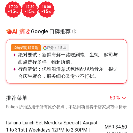
17:00
17:30
18:00
-15
-15
-15
%
%
%
AI 摘要
Google 口碑推荐
鲜蚵海鲜首选
评分：4.5 星
绝对要试：
新鲜海鲜一路吃到饱，生蚝、起司与
甜点选择多样，物超所值。
行前笔记：
优雅浪漫意式氛围配现场音乐，很适
合庆生聚会，服务细心又专业不打扰。
推荐菜单
-50 %
Eatigo 折扣适用于所有原价餐点，不适用项目将于店家规范中标示
Italiano Lunch Set Merdeka Special | August
MYR 34.50
1 to 31st | Weekdays 12PM to 2.30PM |