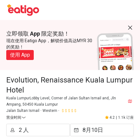
立即领取 App 限定奖励！
现在使用 Eatigo App，解锁价值高达MYR 30
的奖励！
使用 App
Evolution, Renaissance Kuala Lumpur
Hotel
Kuala LumpurLobby Level, Corner of Jalan Sultan Ismail and, Jln
Ampang, 50450 Kuala Lumpur
Jalan Sultan Ismail
Western
营业时间
4.2
|
1.1k 订座