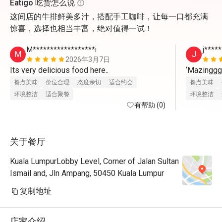
Eatigo 吃货怎么说
这间店的牛排鲜美多汁，搭配手工咖啡，让每一口都充满
惊喜，选择也相当丰富，绝对值得一试！
M******************i
j*****
M
J
2026年3月7日
Its very delicious food here..
‘Mazingg
餐点美味
价位合理
态度亲切
适合约会
餐点美味
环境整洁
适合聚餐
环境整洁
有帮助 (0)
关于餐厅
Kuala LumpurLobby Level, Corner of Jalan Sultan
Ismail and, Jln Ampang, 50450 Kuala Lumpur
复制地址
店家介绍