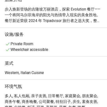
步入焕新登场的吉隆坡万丽酒店，探索 Evolution 餐厅——
一个将阿马尔菲海岸的阳光与热情带入现实的美食胜地。
餐厅新近荣获 2024 年 Tripadvisor 旅行者之选大奖，整体
氛围交织着精致与温暖。在充满活力的开放式厨房里，欣
赏主厨们巧手施展美食魔法，空气中弥漫着新鲜意面与海
设施/服务
岸香草的芬芳。这里是吉隆坡市中心一处时髦的沉浸式遁
世之所，为您献上一场感官之旅。

Private Room
Wheelchair accessible
无论是享用便捷晚餐，还是度过一个悠长的夜晚，这里的
独特魅力都将让您难以忘怀：

菜式
洋溢着海洋气息的风味，搭配自制意面与可持续海鲜。

Western, Italian Cuisine
明亮的开放式厨房如同一座美食剧场，为您的餐点注入活
力与艺术感。

环境气氛
从精致的意大利单点菜肴到丰盛的国际自助餐，为您提供
多样化的美食选择。

多人, 私人包厢, 亲子友善, 日常餐厅, 家庭聚会, 朋友聚会,
商务午餐, 商务晚餐, 公司聚餐, 特别日子, 庆生, 素食友善,
⭐ Google 评分：4.5 分 (0 条评论)
