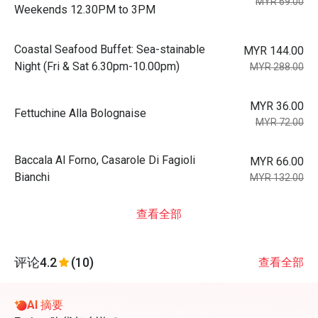
MYR 69.00
Weekends 12.30PM to 3PM
Coastal Seafood Buffet: Sea-stainable
MYR 144.00
Night (Fri & Sat 6.30pm-10.00pm)
MYR 288.00
MYR 36.00
Fettuchine Alla Bolognaise
MYR 72.00
Baccala Al Forno, Casarole Di Fagioli
MYR 66.00
Bianchi
MYR 132.00
查看全部
评论
4.2
(10)
查看全部
AI 摘要