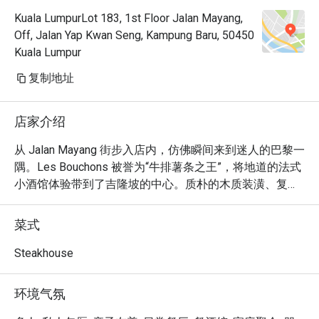
Kuala LumpurLot 183, 1st Floor Jalan Mayang,
Off, Jalan Yap Kwan Seng, Kampung Baru, 50450
Kuala Lumpur
复制地址
店家介绍
从 Jalan Mayang 街步入店内，仿佛瞬间来到迷人的巴黎一
隅。Les Bouchons 被誉为“牛排薯条之王”，将地道的法式
小酒馆体验带到了吉隆坡的中心。质朴的木质装潢、复古
的艺术品、昏黄柔和的水晶吊灯……空气中弥漫着轻声交
谈，氛围舒适而迷人。自 2023 年开业以来，这里迅速成
菜式
为寻觅经典法式风味与温馨雅致氛围的美食家们钟爱的目
的地。

Steakhouse
无论您是来享用一顿快晚餐，还是想度过一个悠闲的夜
环境气氛
晚，这里的独特魅力都将让您流连忘返：
