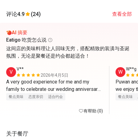
评论
4.9
(24)
查看全部
AI 摘要
Eatigo 吃货怎么说
这间店的美味料理让人回味无穷，搭配精致的装潢与圣诞
氛围，无论是聚餐还是约会都超适合！
V**
W**g
V
W
2026年4月5日
A very good experience for me and my 
Puwan and 
family to celebrate our wedding anniversary 
we enjoy t
here. Food and service are excellent. 
thanks! 
餐点美味
态度亲切
适合约会
餐点美味
有帮助 (0)
关于餐厅