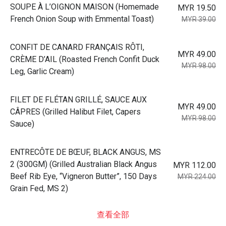
⁠SOUPE À L’OIGNON MAISON (Homemade
MYR 19.50
French Onion Soup with Emmental Toast)
MYR 39.00
⁠CONFIT DE CANARD FRANÇAIS RÔTI,
MYR 49.00
CRÈME D’AIL (Roasted French Confit Duck
MYR 98.00
Leg, Garlic Cream)
⁠FILET DE FLÉTAN GRILLÉ, SAUCE AUX
MYR 49.00
CÂPRES (Grilled Halibut Filet, Capers
MYR 98.00
Sauce)
⁠ENTRECÔTE DE BŒUF, BLACK ANGUS, MS
2 (300GM) (Grilled Australian Black Angus
MYR 112.00
Beef Rib Eye, “Vigneron Butter”, 150 Days
MYR 224.00
Grain Fed, MS 2)
查看全部