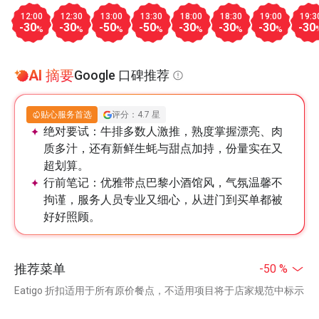
12:00
12:30
13:00
13:30
18:00
18:30
19:00
19:3
-30
-30
-50
-50
-30
-30
-30
-30
%
%
%
%
%
%
%
AI 摘要
Google 口碑推荐
贴心服务首选
评分：4.7 星
绝对要试：
牛排多数人激推，熟度掌握漂亮、肉
质多汁，还有新鲜生蚝与甜点加持，份量实在又
超划算。
行前笔记：
优雅带点巴黎小酒馆风，气氛温馨不
拘谨，服务人员专业又细心，从进门到买单都被
好好照顾。
推荐菜单
-50 %
Eatigo 折扣适用于所有原价餐点，不适用项目将于店家规范中标示