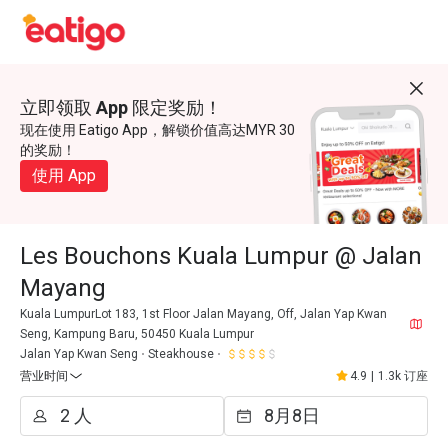
立即领取 App 限定奖励！
现在使用 Eatigo App，解锁价值高达MYR 30
的奖励！
使用 App
Les Bouchons Kuala Lumpur @ Jalan
Mayang
Kuala LumpurLot 183, 1st Floor Jalan Mayang, Off, Jalan Yap Kwan
Seng, Kampung Baru, 50450 Kuala Lumpur
Jalan Yap Kwan Seng
Steakhouse
营业时间
4.9
|
1.3k 订座