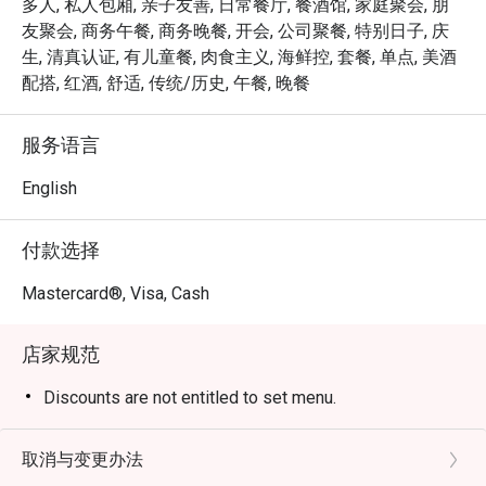
多人, 私人包厢, 亲子友善, 日常餐厅, 餐酒馆, 家庭聚会, 朋
*   “传奇级的 Steak Frites”：肉质鲜嫩多汁、煎得恰到好处
友聚会, 商务午餐, 商务晚餐, 开会, 公司聚餐, 特别日子, 庆
的牛排，搭配无限量续加、堆成小山般的金黄香脆薯条。

生, 清真认证, 有儿童餐, 肉食主义, 海鲜控, 套餐, 单点, 美酒
*   “纯正巴黎氛围”：远离城市喧嚣的一方私密雅致天地，
配搭, 红酒, 舒适, 传统/历史, 午餐, 晚餐
是您放松身心的理想之选。

*   “卓越的餐酒搭配”：一份精心挑选的法国酒单，旨在升
服务语言
华您品尝的每一口美味。

English
无论是浪漫约会、私密庆祝，还是只想犒劳自己一场“巴黎
式”的味蕾假期，这里都是您的不二之选。
付款选择
Mastercard®, Visa, Cash
店家规范
Discounts are not entitled to set menu.
取消与变更办法