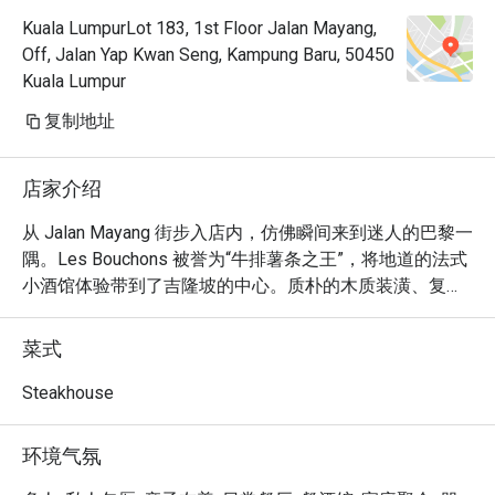
Kuala LumpurLot 183, 1st Floor Jalan Mayang,
Off, Jalan Yap Kwan Seng, Kampung Baru, 50450
Kuala Lumpur
复制地址
店家介绍
从 Jalan Mayang 街步入店内，仿佛瞬间来到迷人的巴黎一
隅。Les Bouchons 被誉为“牛排薯条之王”，将地道的法式
小酒馆体验带到了吉隆坡的中心。质朴的木质装潢、复古
的艺术品、昏黄柔和的水晶吊灯……空气中弥漫着轻声交
谈，氛围舒适而迷人。自 2023 年开业以来，这里迅速成
菜式
为寻觅经典法式风味与温馨雅致氛围的美食家们钟爱的目
的地。

Steakhouse
无论您是来享用一顿快晚餐，还是想度过一个悠闲的夜
环境气氛
晚，这里的独特魅力都将让您流连忘返：
