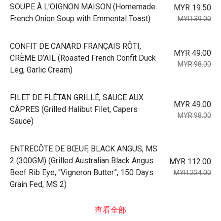
⁠SOUPE À L’OIGNON MAISON (Homemade
MYR 19.50
French Onion Soup with Emmental Toast)
MYR 39.00
⁠CONFIT DE CANARD FRANÇAIS RÔTI,
MYR 49.00
CRÈME D’AIL (Roasted French Confit Duck
MYR 98.00
Leg, Garlic Cream)
⁠FILET DE FLÉTAN GRILLÉ, SAUCE AUX
MYR 49.00
CÂPRES (Grilled Halibut Filet, Capers
MYR 98.00
Sauce)
⁠ENTRECÔTE DE BŒUF, BLACK ANGUS, MS
2 (300GM) (Grilled Australian Black Angus
MYR 112.00
Beef Rib Eye, “Vigneron Butter”, 150 Days
MYR 224.00
Grain Fed, MS 2)
查看全部