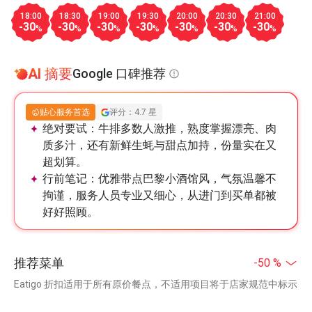
18:00
18:30
19:00
19:30
20:00
20:30
21:00
-30
-30
-30
-30
-30
-30
-30
%
%
%
%
%
%
%
AI 摘要
Google 口碑推荐
贴心服务首选
评分：4.7 星
绝对要试：
牛排多数人激推，熟度掌握漂亮、肉
质多汁，还有新鲜生蚝与甜点加持，份量实在又
超划算。
行前笔记：
优雅带点巴黎小酒馆风，气氛温馨不
拘谨，服务人员专业又细心，从进门到买单都被
好好照顾。
推荐菜单
-50 %
Eatigo 折扣适用于所有原价餐点，不适用项目将于店家规范中标示