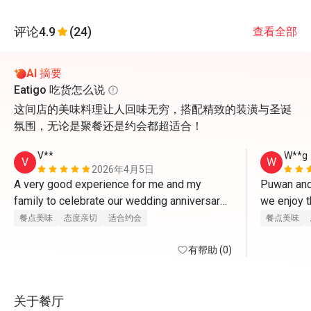
评论
4.9
(24)
查看全部
AI 摘要
Eatigo 吃货怎么说
这间店的美味料理让人回味无穷，搭配精致的装潢与圣诞
氛围，无论是聚餐还是约会都超适合！
V**
W**g
V
W
2026年4月5日
A very good experience for me and my 
Puwan and 
family to celebrate our wedding anniversary 
we enjoy t
here. Food and service are excellent. 
thanks! 
餐点美味
态度亲切
适合约会
餐点美味
有帮助 (0)
关于餐厅