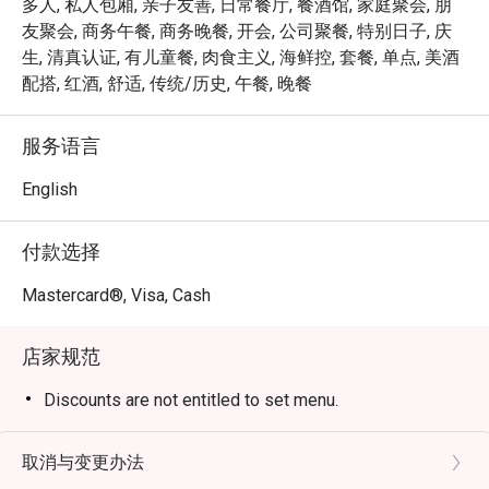
多人, 私人包厢, 亲子友善, 日常餐厅, 餐酒馆, 家庭聚会, 朋
*   “传奇级的 Steak Frites”：肉质鲜嫩多汁、煎得恰到好处
友聚会, 商务午餐, 商务晚餐, 开会, 公司聚餐, 特别日子, 庆
的牛排，搭配无限量续加、堆成小山般的金黄香脆薯条。

生, 清真认证, 有儿童餐, 肉食主义, 海鲜控, 套餐, 单点, 美酒
*   “纯正巴黎氛围”：远离城市喧嚣的一方私密雅致天地，
配搭, 红酒, 舒适, 传统/历史, 午餐, 晚餐
是您放松身心的理想之选。

*   “卓越的餐酒搭配”：一份精心挑选的法国酒单，旨在升
服务语言
华您品尝的每一口美味。

English
无论是浪漫约会、私密庆祝，还是只想犒劳自己一场“巴黎
式”的味蕾假期，这里都是您的不二之选。
付款选择
Mastercard®, Visa, Cash
店家规范
Discounts are not entitled to set menu.
取消与变更办法