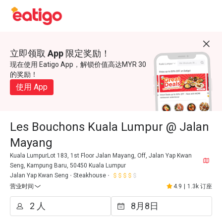
立即领取 App 限定奖励！
现在使用 Eatigo App，解锁价值高达MYR 30
的奖励！
使用 App
Les Bouchons Kuala Lumpur @ Jalan
Mayang
Kuala LumpurLot 183, 1st Floor Jalan Mayang, Off, Jalan Yap Kwan
Seng, Kampung Baru, 50450 Kuala Lumpur
Jalan Yap Kwan Seng
Steakhouse
营业时间
4.9
|
1.3k 订座