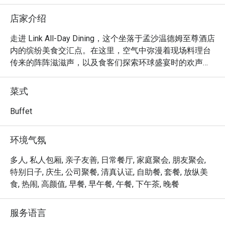
店家介绍
走进 Link All-Day Dining，这个坐落于孟沙温德姆至尊酒店
内的缤纷美食交汇点。在这里，空气中弥漫着现场料理台
传来的阵阵滋滋声，以及食客们探索环球盛宴时的欢声笑
语。这是一场风味的交响乐——香气四溢的马来西亚经典菜
肴与国际美食在此完美邂逅，宽敞舒适的空间氛围，既精
菜式
致又无比轻松。这不仅仅是一顿自助餐，更是一个享受美
味、连结彼此的美好目的地。

Buffet
无论您是想快速享用晚餐，或想悠闲地度过一个美好的夜
环境气氛
晚，以下是让这里令人难忘的理由：

多人, 私人包厢, 亲子友善, 日常餐厅, 家庭聚会, 朋友聚会,
- 盘中的环球之旅：尽情享受丰盛的清真美馔，从晶莹剔
特别日子, 庆生, 公司聚餐, 清真认证, 自助餐, 套餐, 放纵美
透的新鲜海产、刺身，到正宗的在地风味珍宝。

食, 热闹, 高颜值, 早餐, 早午餐, 午餐, 下午茶, 晚餐
- 恰到好处的氛围：在高雅舒适与休闲温馨之间取得完美
平衡，无论任何心情，都能在此找到归属感。

服务语言
- 甜蜜的完美句点：您将会立刻明白为何这里的甜点吧堪