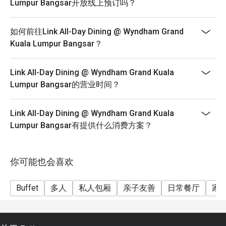
Lumpur Bangsar开放线上预订吗？
arrival time.
*Strictly no early arrival. Seats are guaranteed for 30
如何前往Link All-Day Dining @ Wyndham Grand
minutes only.
Kuala Lumpur Bangsar？
*Promotion offer is not valid for Senior Citizen and
Children, price stated is for normal adult only.
Link All-Day Dining @ Wyndham Grand Kuala
Hi-tea : Saturday & Sunday
Lumpur Bangsar的营业时间？
Time: 12.00pm to 3.00pm
Children Dining Policy:
Link All-Day Dining @ Wyndham Grand Kuala
*1-5 year old child accompanied by an adult for Hi-tea
Lumpur Bangsar有提供什么消费方案？
Buffet (maximum 2 children) is complimentary.
*12 years and above, will be paid in full amount as adult
price to all guests
你可能也会喜欢
for more info please call : 03-22981888 (extend line
5000)
Buffet
多人
私人包厢
亲子友善
日常餐厅
家
Weekends is just around the corner, and it's the perfect
opportunity to celebrate the precious time with family
and friends!