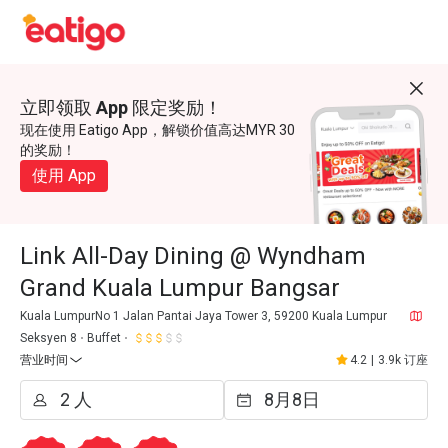
立即领取 App 限定奖励！
现在使用 Eatigo App，解锁价值高达MYR 30
的奖励！
使用 App
Link All-Day Dining @ Wyndham
Grand Kuala Lumpur Bangsar
Kuala LumpurNo 1 Jalan Pantai Jaya Tower 3, 59200 Kuala Lumpur
Seksyen 8
Buffet
营业时间
4.2
|
3.9k 订座