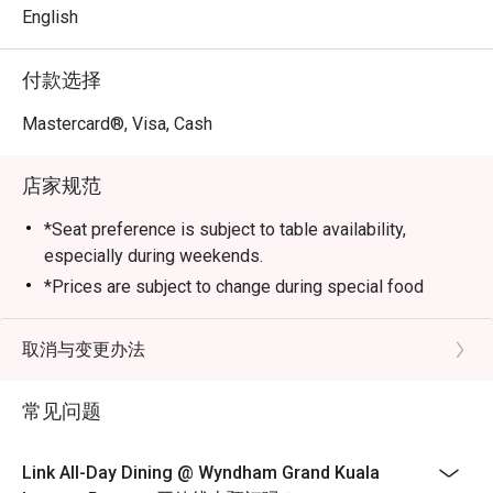
称传奇——这是一个由蛋糕、糕点与各式甜品组成的缤纷奇
English
幻乐园。

付款选择
无论是欢庆的团体聚餐、轻松的家庭用餐，甚至是犒劳自
己的一人飨宴，这里都是您的绝佳选择。
Mastercard®, Visa, Cash
店家规范
*Seat preference is subject to table availability,
especially during weekends.
*Prices are subject to change during special food
promotions and festive season without prior notice.
*Prices are inclusive of SST and service charge.
取消与变更办法
*Eatigo discount is not applicable on Ala-Carte Menu.
*The offer is not valid in conjunction with any other
常见问题
discounts, privileges, vouchers and membership
offers.
Link All-Day Dining @ Wyndham Grand Kuala
*Customers must make reservations according to