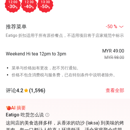
12:00
12:30
13:30
-30
-40
-50
%
%
%
推荐菜单
-50 %
Eatigo 折扣适用于所有原价餐点，不适用项目将于店家规范中标示
MYR 49.00
Weekend Hi tea 12pm to 3pm
MYR 98.00
菜单与价格如有更改，恕不另行通知。
价格不包含消费税与服务费，已在特别条件中说明者除外。
评论
4.2
(1,596)
查看全部
AI 摘要
Eatigo 吃货怎么说
这间店的美食选择多样，从香浓的叻沙 (laksa) 到美味的烤
羊肉，每一口都让人惊喜！环境舒适，适合家庭聚会或朋