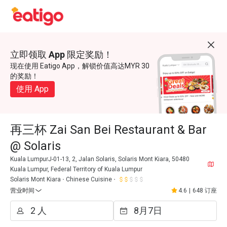
立即领取 App 限定奖励！
现在使用 Eatigo App，解锁价值高达MYR 30
的奖励！
使用 App
再三杯 Zai San Bei Restaurant & Bar
@ Solaris
Kuala LumpurJ-01-13, 2, Jalan Solaris, Solaris Mont Kiara, 50480
Kuala Lumpur, Federal Territory of Kuala Lumpur
Solaris Mont Kiara
Chinese Cuisine
营业时间
4.6
|
648 订座