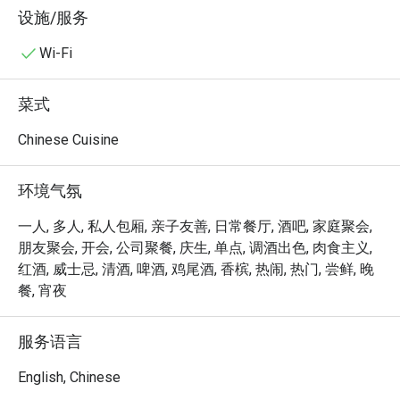
与创新之间，展开一场美妙的味觉之舞，呈现的现代马来
设施/服务
西亚中式融合菜，带来恰到好处的慰藉与惊喜。店名“再三
杯”意为“再来三杯”，正如其名，这家时髦的美食酒吧诚挚
Wi-Fi
邀请你在此落座，细细品尝每一口佳肴，让美好的夜晚随
心展开。

菜式
无论是享用一顿快晚餐，还是悠闲地度过一整晚，这里的
Chinese Cuisine
独特魅力都将让你回味无穷：

招牌猪油渣饭是治愈系美食的典范，每一口都香气浓郁、
环境气氛
风味十足。

经典的意式面条，在香气四溢的金香海鲜加持下，碰撞出
一人, 多人, 私人包厢, 亲子友善, 日常餐厅, 酒吧, 家庭聚会,
炽热的在地风味。

朋友聚会, 开会, 公司聚餐, 庆生, 单点, 调酒出色, 肉食主义,
充满都市感的精致氛围，最适合在此细细品味一杯创意鸡
红酒, 威士忌, 清酒, 啤酒, 鸡尾酒, 香槟, 热闹, 热门, 尝鲜, 晚
尾酒。

餐, 宵夜
⭐ Google 评分：4.5 from 350 条评论

服务语言
适合风格约会、下班后放松小酌，或与好友欢聚庆祝。
English, Chinese