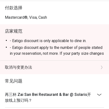
付款选择
Mastercard®, Visa, Cash
店家规范
- Eatigo discount is only applicable to dine in.
- Eatigo discount apply to the number of people stated
in your reservation, not more. If your party size changes
please edit your reservation. If you arrive with more
people than stated in your reservation you may lose
取消与变更办法
both your table and discount altogether.
- Seating preference is subject to restaurant's
常见问题
discretion. The restaurant may ask you to wait during
peak hour.
再三杯 Zai San Bei Restaurant & Bar @ Solaris开
- Please show your reservation code upon arrival.
放线上预订吗？