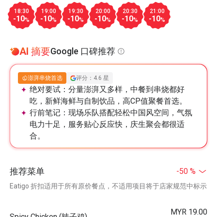
18:30
19:00
19:30
20:00
20:30
21:00
-10
-10
-10
-10
-10
-10
%
%
%
%
%
%
AI 摘要
Google 口碑推荐
澎湃串烧首选
评分：4.6 星
绝对要试：
分量澎湃又多样，中餐到串烧都好
吃，新鲜海鲜与自制饮品，高CP值聚餐首选。
行前笔记：
现场乐队搭配轻松中国风空间，气氛
电力十足，服务贴心反应快，庆生聚会都很适
合。
推荐菜单
-50 %
Eatigo 折扣适用于所有原价餐点，不适用项目将于店家规范中标示
MYR 19.00
Spicy Chicken (辣子鸡)