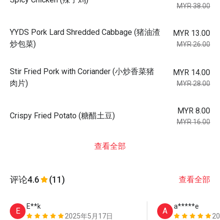
MYR 38.00
YYDS Pork Lard Shredded Cabbage (猪油渣
MYR 13.00
炒包菜)
MYR 26.00
Stir Fried Pork with Coriander (小炒香菜猪
MYR 14.00
肉片)
MYR 28.00
MYR 8.00
Crispy Fried Potato (糖醋土豆)
MYR 16.00
查看全部
评论
4.6
(11)
查看全部
E**k
a*****e
E
A
2025年5月17日
2