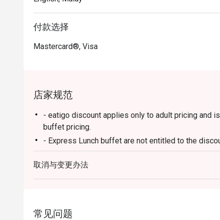
付款选择
Mastercard®, Visa
店家规范
- eatigo discount applies only to adult pricing and is
buffet pricing.
- Express Lunch buffet are not entitled to the discou
Breakfast
取消与变更办法
- 6:30am - 10:30am
Lunch
- 12:00 PM – 3:00 PM (All-Day Dining Menu availab
- 12:00pm – 2:30pm (Daily Lunch Buffet, Monday – 
常见问题