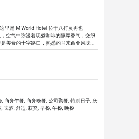
—这里是 M World Hotel 位于八打灵再也
。在这里，空气中弥漫着现煮咖啡的醇厚香气，交织
里是美食的十字路口，熟悉的马来西亚风味与
的空间，吸引着您在此流连、欢聚，尽情沉醉
晚。

悠闲的夜晚，以下亮点都将让您流连忘返：

，邀请您前来探索无穷的美味。

，享受片刻的宁静与惬意。

, 商务午餐, 商务晚餐, 公司聚餐, 特别日子, 庆
供恰到好处的用餐氛围。

 啤酒, 舒适, 获奖, 早餐, 午餐, 晚餐
一人独享的惬意美食，这里都是您的理想之