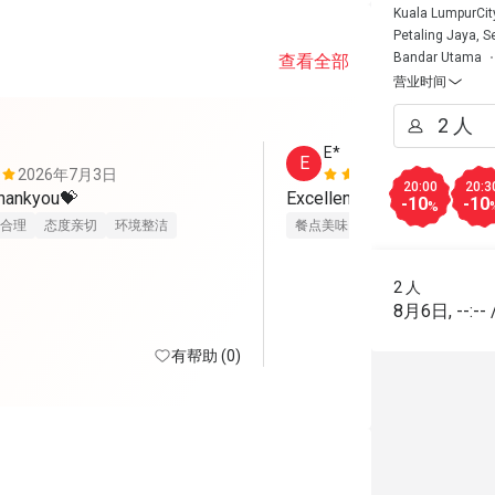
Kuala LumpurCit
Petaling Jaya, 
Bandar Utama
查看全部
营业时间
E*
E
2026年7月3日
2026年6月
20:00
20:3
thankyou💝
Excellent 
-10
-10
%
合理
态度亲切
环境整洁
餐点美味
态度亲切
环境整洁
2 人
8月6日
,
--:--
有帮助 (0)