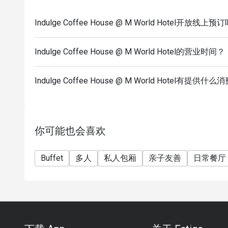
- 12:00pm – 4:00pm (Weekend Hi-Tea Buffet
*not available on replacement public holidays
Indulge Coffee House @ M World Hotel开放线上预
*For any promotion buffet not applicable for any di
Dinner
Indulge Coffee House @ M World Hotel的营业时间？
- 6:30 PM – 11:00 PM (All-Day Dining Menu availab
- 6:30pm – 10:30pm (Seafood Buffet Dinner, Every 
Indulge Coffee House @ M World Hotel有提供
你可能也会喜欢
Buffet
多人
私人包厢
亲子友善
日常餐厅