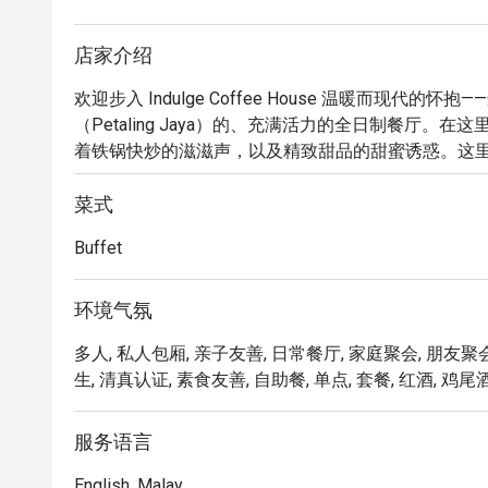
店家介绍
欢迎步入 Indulge Coffee House 温暖而现代的怀抱—
（Petaling Jaya）的、充满活力的全日制餐厅
着铁锅快炒的滋滋声，以及精致甜品的甜蜜诱惑。这
备受喜爱的国际经典在此交汇，营造出一个温馨热情
于一场感官盛宴——从活力满满的清晨，到轻松惬意的夜
菜式
Buffet
无论您是来享用一顿简便的晚餐，还是想在此度过一个
丰盛的自助餐台，设有现场烹饪台和缤纷多彩的甜品吧
环境气氛
品一杯备受赞誉的香浓咖啡，或从精选茗茶中挑选一款
多人, 私人包厢, 亲子友善, 日常餐厅, 家庭聚会, 朋友聚会
舒适又充满现代感的环境，无论何时前来，都能为您提
生, 清真认证, 素食友善, 自助餐, 单点, 套餐, 红酒, 鸡尾酒,
无论是轻松的家庭自助餐、朋友间的休闲小聚，还是
选。
服务语言
English, Malay