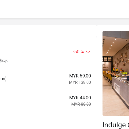
-50 %
中标示
MYR 69.00
Sun)
MYR 138.00
MYR 44.00
MYR 88.00
。
Indulge