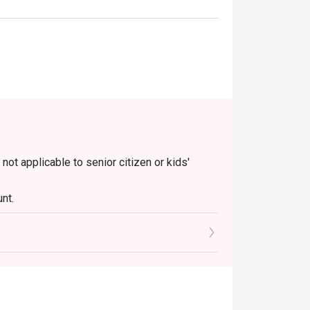
 not applicable to senior citizen or kids'
nt.
le)
Friday)