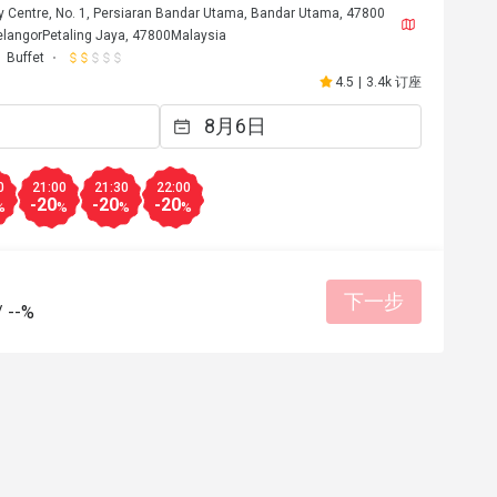
y Centre, No. 1, Persiaran Bandar Utama, Bandar Utama, 47800
SelangorPetaling Jaya, 47800Malaysia
Buffet
4.5
|
3.4k 订座
m******d
M
29日
2026年5月20日
0
21:00
21:30
22:00
Good food 

-20
-20
-20
%
%
%
%
But with eatigo is more better Bec cheape
Thanks 

Dikira ada international food 
下一步
餐点美味
态度亲切
适合约会
环境整洁
/
--%
适合聚餐
有帮助 (0)
有帮助