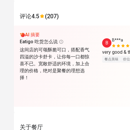
评论
4.5
(207)
AI 摘要
B***a
Eatigo 吃货怎么说
B
这间店的可颂酥脆可口，搭配香气
very good & 
四溢的沙卡舒卡，让你每一口都惊
餐点美味
价位
喜不已。宽敞舒适的环境，加上合
理的价格，绝对是聚餐的理想选
择！
关于餐厅