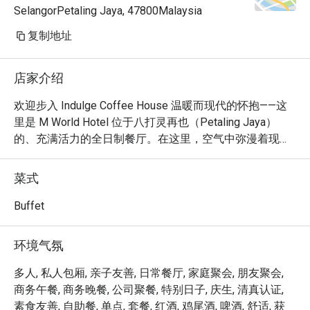
SelangorPetaling Jaya, 47800Malaysia
复制地址
店家介绍
欢迎步入 Indulge Coffee House 温暖而现代的怀抱——这
里是 M World Hotel 位于八打灵再也（Petaling Jaya）
的、充满活力的全日制餐厅。在这里，空气中弥漫着现煮
咖啡的醇厚香气，交织着铁锅快炒的滋滋声，以及精致甜
品的甜蜜诱惑。这里是美食的十字路口，熟悉的马来西亚
菜式
风味与备受喜爱的国际经典在此交汇，营造出一个温馨热
情的空间，吸引着您在此流连、欢聚，尽情沉醉于一场感
Buffet
官盛宴——从活力满满的清晨，到轻松惬意的夜晚。

环境气氛
无论您是来享用一顿简便的晚餐，还是想在此度过一个悠
闲的夜晚，以下亮点都将让您流连忘返：

多人, 私人包厢, 亲子友善, 日常餐厅, 家庭聚会, 朋友聚会,
商务午餐, 商务晚餐, 公司聚餐, 特别日子, 庆生, 清真认证,
丰盛的自助餐台，设有现场烹饪台和缤纷多彩的甜品吧，
素食友善, 自助餐, 单点, 套餐, 红酒, 鸡尾酒, 啤酒, 舒适, 获