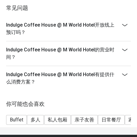
常见问题
- 12:00 PM – 3:00 PM (All-Day Dining Menu available)
- 12:00pm – 2:30pm (Daily Lunch Buffet, Monday –
Friday)
Indulge Coffee House @ M World Hotel开放线上
- 12:00pm – 4:00pm (Weekend Hi-Tea Buffet, Saturday
预订吗？
and Sunday)
*not available on replacement public holidays
Indulge Coffee House @ M World Hotel的营业时
*For any promotion buffet not applicable for any
间？
discount
Dinner
Indulge Coffee House @ M World Hotel有提供什
- 6:30 PM – 11:00 PM (All-Day Dining Menu available)
么消费方案？
- 6:30pm – 10:30pm (Seafood Buffet Dinner, Every
Friday and Saturday)
你可能也会喜欢
Buffet
多人
私人包厢
亲子友善
日常餐厅
家