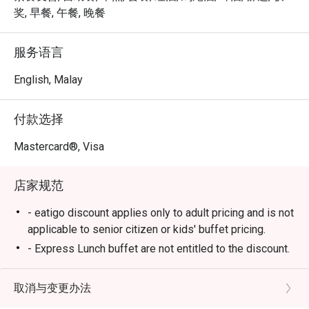
邀请您前来探索无穷的美味。

奖, 早餐, 午餐, 晚餐
品一杯备受赞誉的香浓咖啡，或从精选茗茶中挑选一款，
享受片刻的宁静与惬意。

服务语言
舒适又充满现代感的环境，无论何时前来，都能为您提供
恰到好处的用餐氛围。

English, Malay
无论是轻松的家庭自助餐、朋友间的休闲小聚，还是一人
付款选择
独享的惬意美食，这里都是您的理想之选。
Mastercard®, Visa
店家规范
- eatigo discount applies only to adult pricing and is not
applicable to senior citizen or kids' buffet pricing.
- Express Lunch buffet are not entitled to the discount.
Breakfast
- 6:30am - 10:30am
取消与变更办法
Lunch