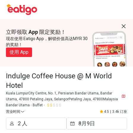
立即领取 App 限定奖励！
现在使用 Eatigo App，解锁价值高达MYR 30
的奖励！
使用 App
Indulge Coffee House @ M World
Hotel
Kuala LumpurCity Centre, No. 1, Persiaran Bandar Utama, Bandar
Utama, 47800 Petaling Jaya, SelangorPetaling Jaya, 47800Malaysia
Bandar Utama
Buffet
营业时间
4.5
|
3.4k 订座