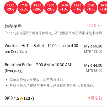
17:00
17:30
18:00
18:30
19:00
19:30
20:00
20:3
-20
-20
-20
-20
-10
-10
-10
-10
%
%
%
%
%
%
%
推荐菜单
-50 %
Eatigo 折扣适用于所有原价餐点，不适用项目将于店家规范中标示
Weekend Hi-Tea Buffet - 12:00 noon to 4:00
MYR 69.00
pm (Sat, Sun)
MYR 138.00
Breakfast Buffet - 7:00 AM to 10:30 AM
MYR 44.00
(Everyday)
MYR 88.00
菜单与价格如有更改，恕不另行通知。
价格不包含消费税与服务费，已在特别条件中说明者除外。
评论
4.5
(207)
查看全部