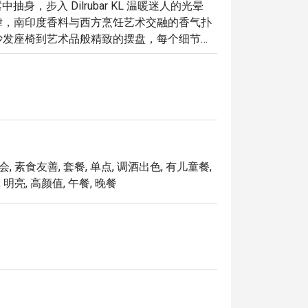
喧嚣中抽身，步入 Dilrubar KL 温暖迷人的光晕
律，南印度香料与西方烹饪艺术交融的香气扑
沙发座椅到艺术品般精致的摆盘，每个细节都
饭，更是一场在吉隆坡市中心，充满活力、风
，以下是它令人难忘的魅力所在：

理的精髓与现代西方烹饪技巧趣味融合。

魂的现场乐队将气氛推向高潮，为您的夜晚营
会, 素食友善, 套餐, 单点, 调酒出色, 有儿童餐,
 明亮, 高颜值, 午餐, 晚餐
制的鸡尾酒、优质的葡萄酒单，到醇厚香浓的
自己的精致独享时光。