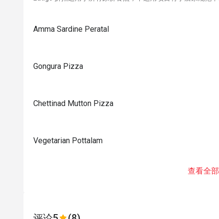
Amma Sardine Peratal
Gongura Pizza
Chettinad Mutton Pizza
Vegetarian Pottalam
查看全部
评论
5
(8)