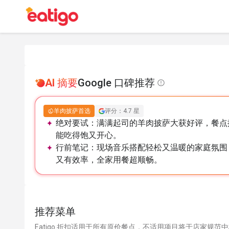
AI 摘要
Google 口碑推荐
羊肉披萨首选
评分：4.7 星
绝对要试：
满满起司的羊肉披萨大获好评，餐点
能吃得饱又开心。
行前笔记：
现场音乐搭配轻松又温暖的家庭氛围
又有效率，全家用餐超顺畅。
推荐菜单
Eatigo 折扣适用于所有原价餐点，不适用项目将于店家规范