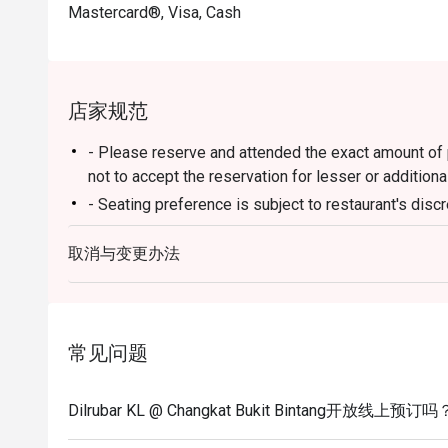
Mastercard®, Visa, Cash
店家规范
- Please reserve and attended the exact amount of pa
not to accept the reservation for lesser or additiona
- Seating preference is subject to restaurant's disc
during peak hour.
取消与变更办法
- Please show your reservation code upon arrival.
常见问题
Dilrubar KL @ Changkat Bukit Bintang开放线上预订吗