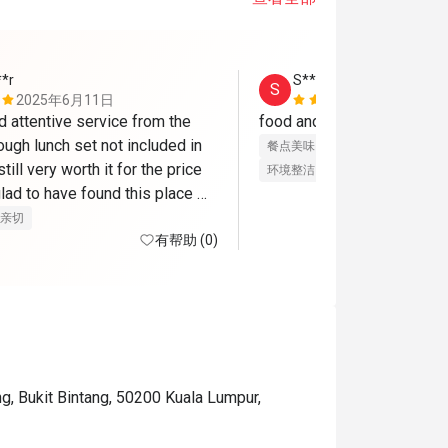
**r
S****n
S
2025年6月11日
2025年5月
 attentive service from the 
ough lunch set not included in 
餐点美味
价位合理
态度亲切
till very worth it for the price 
环境整洁
适合聚餐
lad to have found this place 
through eatigo. would go back again. 
亲切
有帮助 (0)
g, Bukit Bintang, 50200 Kuala Lumpur,