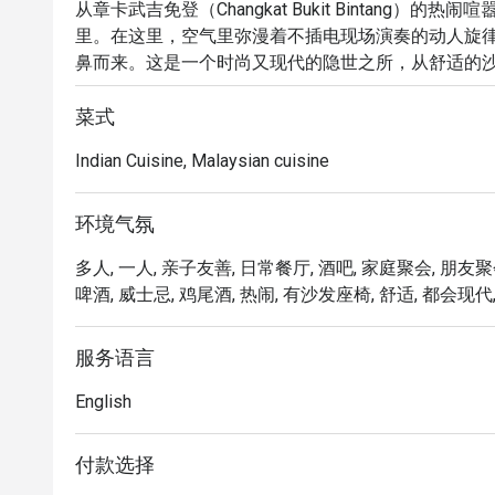
从章卡武吉免登（Changkat Bukit Bintang）的热闹
里。在这里，空气里弥漫着不插电现场演奏的动人旋
鼻而来。这是一个时尚又现代的隐世之所，从舒适的
邀请您在此放松身心，享受惬意时光。这不仅是一顿
味至上的感官盛宴。

菜式
Indian Cuisine, Malaysian cuisine
无论您是来享用一顿简便的晚餐，还是想在此流连整晚
「创意融合风味」：一份充满巧思的菜单，将南印度料
环境气氛
「迷人现场音乐」：真正令人沉醉的氛围，由充满灵
多人, 一人, 亲子友善, 日常餐厅, 酒吧, 家庭聚会, 朋友聚
造出完美而充满活力的情调。

啤酒, 威士忌, 鸡尾酒, 热闹, 有沙发座椅, 舒适, 都会现代,
「匠心吧台创作」：丰富多样的饮品选择，从精心调
咖啡，一应俱全。

服务语言
⭐ Google 评分：4.7 分，来自 511 条评价

English
适合浪漫约会、与朋友们的热闹相聚，或是一次犒劳
付款选择