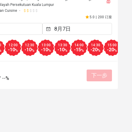
ilayah Persekutuan Kuala Lumpur
ian Cuisine
5.0
|
200 订座
0
12:00
12:30
13:00
13:30
14:00
14:30
15:00
15:3
-10
-10
-10
-10
-15
-20
-20
-30
%
%
%
%
%
%
%
%
下一步
/
--%