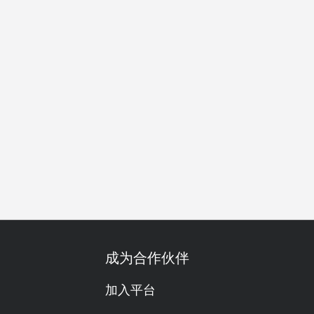
食友善
套餐
单点
调酒出色
有儿童餐
啤酒
威士
成为合作伙伴
加入平台