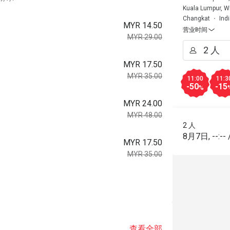
Kuala Lumpur, W
Changkat
Ind
MYR 14.50
营业时间
MYR 29.00
MYR 17.50
MYR 35.00
11:00
11:3
-50
-15
%
MYR 24.00
MYR 48.00
2 人
8月7日
,
--:--
MYR 17.50
MYR 35.00
查看全部