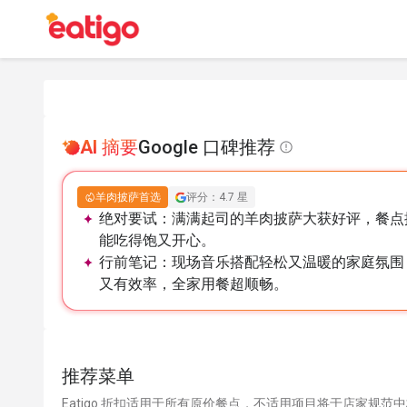
AI 摘要
Google 口碑推荐
羊肉披萨首选
评分：4.7 星
绝对要试：
满满起司的羊肉披萨大获好评，餐点
能吃得饱又开心。
行前笔记：
现场音乐搭配轻松又温暖的家庭氛围
又有效率，全家用餐超顺畅。
推荐菜单
Eatigo 折扣适用于所有原价餐点，不适用项目将于店家规范