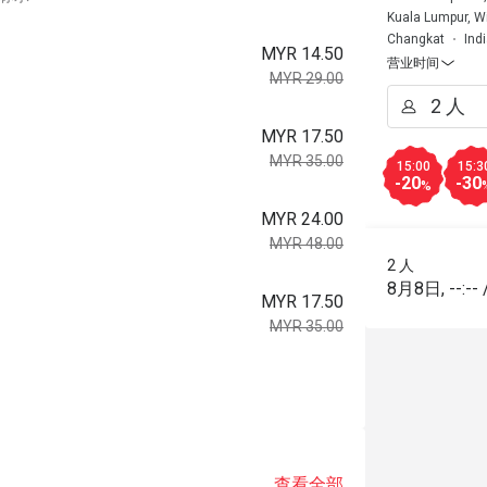
Kuala Lumpur, W
Changkat
Ind
MYR 14.50
营业时间
MYR 29.00
MYR 17.50
MYR 35.00
15:00
15:3
-20
-30
%
MYR 24.00
MYR 48.00
2 人
8月8日
,
--:--
MYR 17.50
MYR 35.00
查看全部