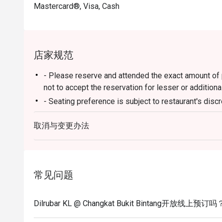
Mastercard®, Visa, Cash
店家规范
- Please reserve and attended the exact amount of pa
not to accept the reservation for lesser or additiona
- Seating preference is subject to restaurant's disc
during peak hour.
取消与变更办法
- Please show your reservation code upon arrival.
常见问题
Dilrubar KL @ Changkat Bukit Bintang开放线上预订吗