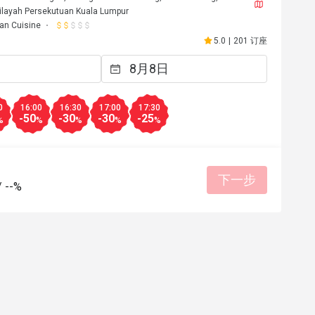
ilayah Persekutuan Kuala Lumpur
ian Cuisine
5.0
|
201 订座
0
16:00
16:30
17:00
17:30
-50
-30
-30
-25
%
%
%
%
%
下一步
/
--%