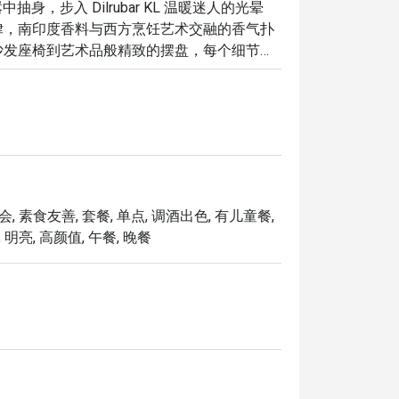
喧嚣中抽身，步入 Dilrubar KL 温暖迷人的光晕
律，南印度香料与西方烹饪艺术交融的香气扑
沙发座椅到艺术品般精致的摆盘，每个细节都
饭，更是一场在吉隆坡市中心，充满活力、风
，以下是它令人难忘的魅力所在：

理的精髓与现代西方烹饪技巧趣味融合。

魂的现场乐队将气氛推向高潮，为您的夜晚营
会, 素食友善, 套餐, 单点, 调酒出色, 有儿童餐,
 明亮, 高颜值, 午餐, 晚餐
制的鸡尾酒、优质的葡萄酒单，到醇厚香浓的
自己的精致独享时光。