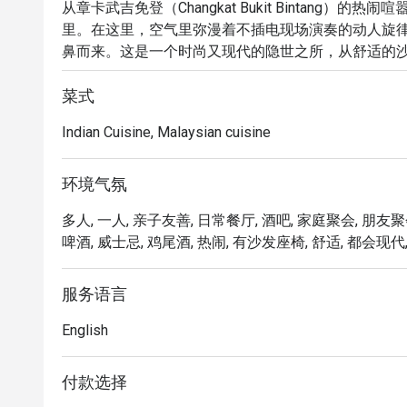
从章卡武吉免登（Changkat Bukit Bintang）的热闹
里。在这里，空气里弥漫着不插电现场演奏的动人旋
鼻而来。这是一个时尚又现代的隐世之所，从舒适的
邀请您在此放松身心，享受惬意时光。这不仅是一顿
味至上的感官盛宴。

菜式
Indian Cuisine, Malaysian cuisine
无论您是来享用一顿简便的晚餐，还是想在此流连整晚
「创意融合风味」：一份充满巧思的菜单，将南印度料
环境气氛
「迷人现场音乐」：真正令人沉醉的氛围，由充满灵
多人, 一人, 亲子友善, 日常餐厅, 酒吧, 家庭聚会, 朋友聚
造出完美而充满活力的情调。

啤酒, 威士忌, 鸡尾酒, 热闹, 有沙发座椅, 舒适, 都会现代,
「匠心吧台创作」：丰富多样的饮品选择，从精心调
咖啡，一应俱全。

服务语言
⭐ Google 评分：4.7 分，来自 511 条评价

English
适合浪漫约会、与朋友们的热闹相聚，或是一次犒劳
付款选择