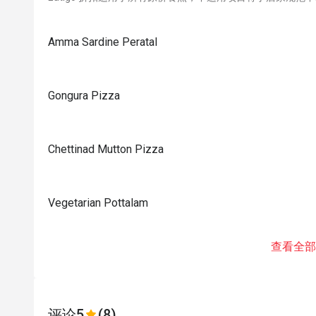
Amma Sardine Peratal
Gongura Pizza
Chettinad Mutton Pizza
Vegetarian Pottalam
查看全部
评论
5
(8)