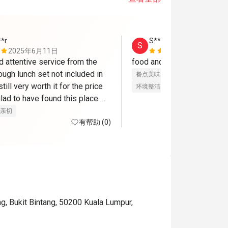
**r
S****n
S
2025年6月11日
2025年5月
 attentive service from the 
ough lunch set not included in 
餐点美味
价位合理
态度亲切
till very worth it for the price 
环境整洁
适合聚餐
lad to have found this place 
through eatigo. would go back again. 
亲切
有帮助 (0)
g, Bukit Bintang, 50200 Kuala Lumpur,