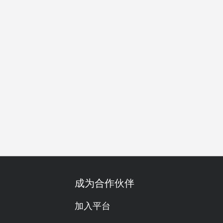
食友善
套餐
单点
调酒出色
有儿童餐
啤酒
威士
成为合作伙伴
加入平台