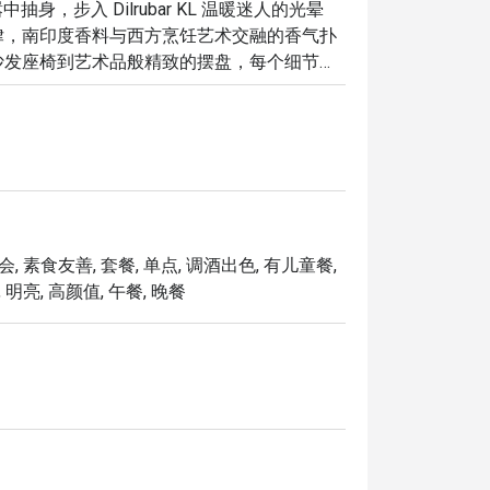
喧嚣中抽身，步入 Dilrubar KL 温暖迷人的光晕
律，南印度香料与西方烹饪艺术交融的香气扑
沙发座椅到艺术品般精致的摆盘，每个细节都
饭，更是一场在吉隆坡市中心，充满活力、风
，以下是它令人难忘的魅力所在：

理的精髓与现代西方烹饪技巧趣味融合。

魂的现场乐队将气氛推向高潮，为您的夜晚营
会, 素食友善, 套餐, 单点, 调酒出色, 有儿童餐,
 明亮, 高颜值, 午餐, 晚餐
制的鸡尾酒、优质的葡萄酒单，到醇厚香浓的
自己的精致独享时光。