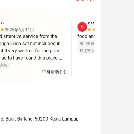
**r
S****n
S
2025年6月11日
2025年5月
 attentive service from the 
ough lunch set not included in 
餐点美味
价位合理
态度亲切
till very worth it for the price 
环境整洁
适合聚餐
lad to have found this place 
through eatigo. would go back again. 
亲切
有帮助 (0)
g, Bukit Bintang, 50200 Kuala Lumpur,