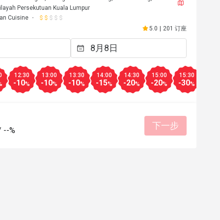
ilayah Persekutuan Kuala Lumpur
ian Cuisine
5.0
|
201 订座
0
12:30
13:00
13:30
14:00
14:30
15:00
15:30
16:0
-10
-10
-10
-15
-20
-20
-30
-50
%
%
%
%
%
%
%
%
下一步
/
--%