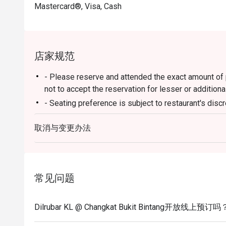
Mastercard®, Visa, Cash
店家规范
- Please reserve and attended the exact amount of pa
not to accept the reservation for lesser or additiona
- Seating preference is subject to restaurant's disc
during peak hour.
取消与变更办法
- Please show your reservation code upon arrival.
常见问题
Dilrubar KL @ Changkat Bukit Bintang开放线上预订吗