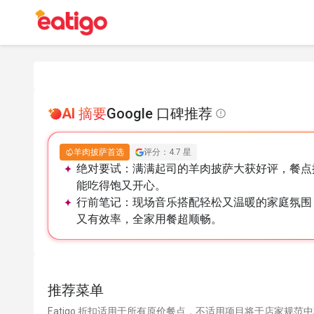
AI 摘要
Google 口碑推荐
羊肉披萨首选
评分：4.7 星
绝对要试：
满满起司的羊肉披萨大获好评，餐点
能吃得饱又开心。
行前笔记：
现场音乐搭配轻松又温暖的家庭氛围
又有效率，全家用餐超顺畅。
推荐菜单
Eatigo 折扣适用于所有原价餐点，不适用项目将于店家规范