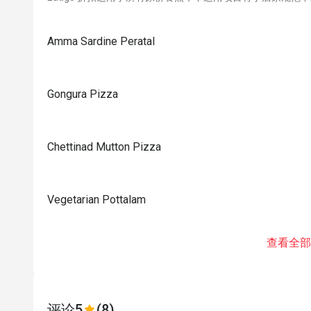
Amma Sardine Peratal
Gongura Pizza
Chettinad Mutton Pizza
Vegetarian Pottalam
查看全部
评论
5
(8)