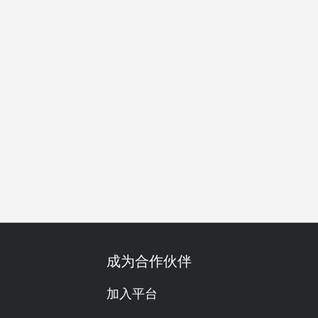
食友善
套餐
单点
调酒出色
有儿童餐
啤酒
威士
成为合作伙伴
加入平台