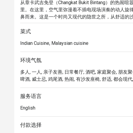
从章卡武吉免登（Changkat Bukit Bintang）的热闹
里。在这里，空气里弥漫着不插电现场演奏的动人旋
鼻而来。这是一个时尚又现代的隐世之所，从舒适的
邀请您在此放松身心，享受惬意时光。这不仅是一顿
味至上的感官盛宴。

菜式
Indian Cuisine, Malaysian cuisine
无论您是来享用一顿简便的晚餐，还是想在此流连整晚
「创意融合风味」：一份充满巧思的菜单，将南印度料
环境气氛
「迷人现场音乐」：真正令人沉醉的氛围，由充满灵
多人, 一人, 亲子友善, 日常餐厅, 酒吧, 家庭聚会, 朋友聚
造出完美而充满活力的情调。

啤酒, 威士忌, 鸡尾酒, 热闹, 有沙发座椅, 舒适, 都会现代,
「匠心吧台创作」：丰富多样的饮品选择，从精心调
咖啡，一应俱全。

服务语言
⭐ Google 评分：4.7 分，来自 511 条评价

English
适合浪漫约会、与朋友们的热闹相聚，或是一次犒劳
付款选择