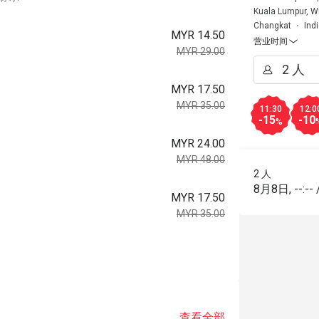
Kuala Lumpur, W
Changkat
Ind
MYR 14.50
营业时间
MYR 29.00
MYR 17.50
MYR 35.00
11:30
12:0
-15
-10
%
MYR 24.00
MYR 48.00
2 人
8月8日
,
--:--
MYR 17.50
MYR 35.00
查看全部