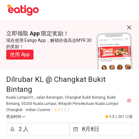
立即领取 App 限定奖励！
现在使用 Eatigo App，解锁价值高达MYR 30
的奖励！
使用 App
Dilrubar KL @ Changkat Bukit
Bintang
Kuala Lumpur31, Jalan Berangan, Changkat Bukit Bintang, Bukit
Bintang, 50200 Kuala Lumpur, Wilayah Persekutuan Kuala Lumpur
Changkat
Indian Cuisine
营业时间
5.0
|
201 订座