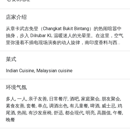
店家介绍
从章卡武吉免登（Changkat Bukit Bintang）的热闹喧嚣中
抽身，步入 Dilrubar KL 温暖迷人的光晕里。在这里，空气
里弥漫着不插电现场演奏的动人旋律，南印度香料与西方
烹饪艺术交融的香气扑鼻而来。这是一个时尚又现代的隐
世之所，从舒适的沙发座椅到艺术品般精致的摆盘，每个
菜式
细节都邀请您在此放松身心，享受惬意时光。这不仅是一
顿饭，更是一场在吉隆坡市中心，充满活力、风味至上的
Indian Cuisine, Malaysian cuisine
感官盛宴。

环境气氛
无论您是来享用一顿简便的晚餐，还是想在此流连整晚，
以下是它令人难忘的魅力所在：

多人, 一人, 亲子友善, 日常餐厅, 酒吧, 家庭聚会, 朋友聚会,
素食友善, 套餐, 单点, 调酒出色, 有儿童餐, 啤酒, 威士忌, 鸡
「创意融合风味」：一份充满巧思的菜单，将南印度料理
尾酒, 热闹, 有沙发座椅, 舒适, 都会现代, 明亮, 高颜值, 午餐,
的精髓与现代西方烹饪技巧趣味融合。

晚餐
「迷人现场音乐」：真正令人沉醉的氛围，由充满灵魂的