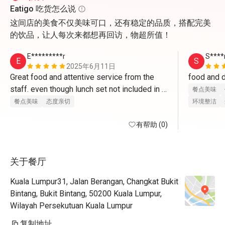
Eatigo 吃货怎么说
这间店的美食不仅美味可口，还有稳定的品质，搭配完美
的饮品，让人每次来都想再回访，物超所值！
E*********r
S****
E
S
2025年6月11日
Great food and attentive service from the 
staff. even though lunch set not included in 
餐点美味
the discount, still very worth it for the price 
餐点美味
态度亲切
环境整洁
they charge. glad to have found this place 
有帮助 (0)
through eatigo. would go back again. 
关于餐厅
Kuala Lumpur31, Jalan Berangan, Changkat Bukit
Bintang, Bukit Bintang, 50200 Kuala Lumpur,
Wilayah Persekutuan Kuala Lumpur
复制地址