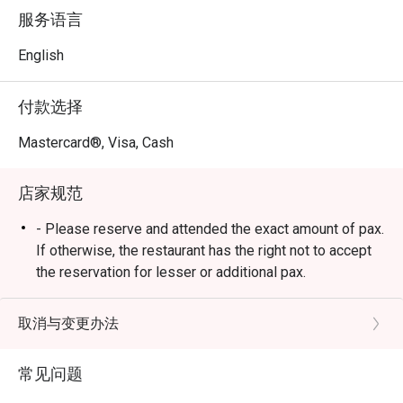
现场乐队将气氛推向高潮，为您的夜晚营造出完美而充满
服务语言
活力的情调。

「匠心吧台创作」：丰富多样的饮品选择，从精心调制的
English
鸡尾酒、优质的葡萄酒单，到醇厚香浓的咖啡，一应俱
全。

付款选择
⭐ Google 评分：4.7 分，来自 511 条评价

Mastercard®, Visa, Cash
适合浪漫约会、与朋友们的热闹相聚，或是一次犒劳自己
店家规范
的精致独享时光。
- Please reserve and attended the exact amount of pax.
If otherwise, the restaurant has the right not to accept
the reservation for lesser or additional pax.
- Seating preference is subject to restaurant's
discretion. The restaurant may ask you to wait during
取消与变更办法
peak hour.
- Please show your reservation code upon arrival.
常见问题