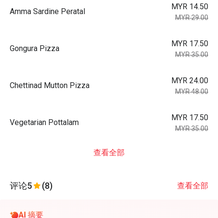
MYR 14.50
Amma Sardine Peratal
MYR 29.00
MYR 17.50
Gongura Pizza
MYR 35.00
MYR 24.00
Chettinad Mutton Pizza
MYR 48.00
MYR 17.50
Vegetarian Pottalam
MYR 35.00
查看全部
评论
5
(8)
查看全部
AI 摘要