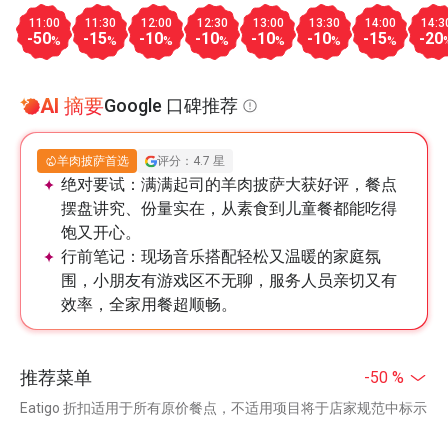
11:00
11:30
12:00
12:30
13:00
13:30
14:00
14:3
-50
-15
-10
-10
-10
-10
-15
-20
%
%
%
%
%
%
%
AI 摘要
Google 口碑推荐
羊肉披萨首选
评分：4.7 星
绝对要试：
满满起司的羊肉披萨大获好评，餐点
摆盘讲究、份量实在，从素食到儿童餐都能吃得
饱又开心。
行前笔记：
现场音乐搭配轻松又温暖的家庭氛
围，小朋友有游戏区不无聊，服务人员亲切又有
效率，全家用餐超顺畅。
推荐菜单
-50 %
Eatigo 折扣适用于所有原价餐点，不适用项目将于店家规范中标示