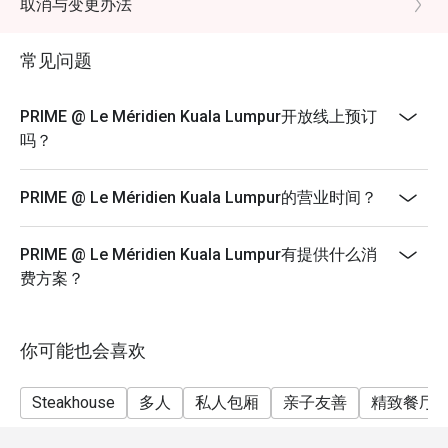
取消与变更办法
4. Security deposit of 50% is required for any booking
of 10 persons and above.
常见问题
5. 4. Price quoted are inclusive of 10% service fee and
6% GST.
PRIME @ Le Méridien Kuala Lumpur开放线上预订
6. Prices are subject to change without prior notice.
吗？
7. The offer is not valid in conjunction with any other
discounts, privileges, vouchers and membership
PRIME @ Le Méridien Kuala Lumpur的营业时间？
offers.
PRIME @ Le Méridien Kuala Lumpur有提供什么消
费方案？
你可能也会喜欢
Steakhouse
多人
私人包厢
亲子友善
精致餐厅