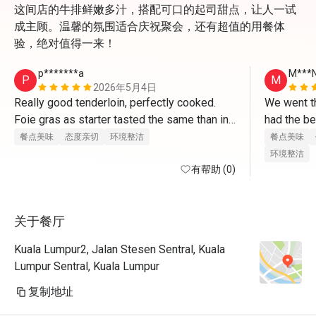
这间店的牛排鲜嫩多汁，搭配可口的起司甜点，让人一试
成主顾。温馨的氛围适合庆祝聚会，还有超值的用餐体
验，绝对值得一来！
p*******a
M***
P
M
2026年5月4日
Really good tenderloin, perfectly cooked. 
We went th
Foie gras as starter tasted the same than in 
had the be
France. Tiramisu made right after ordering 
from the w
餐点美味
态度亲切
环境整洁
餐点美味
and delicious. 
promised t
环境整洁
有帮助 (0)
They valid
关于餐厅
Kuala Lumpur2, Jalan Stesen Sentral, Kuala
Lumpur Sentral, Kuala Lumpur
复制地址