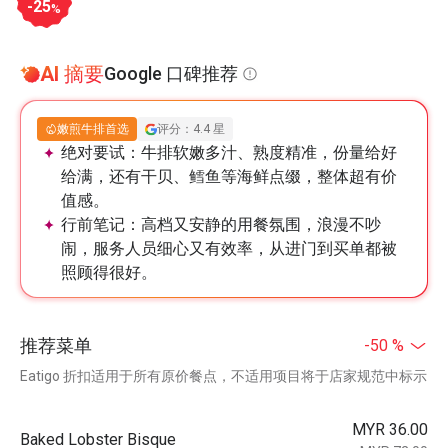
-25
%
AI 摘要
Google 口碑推荐
嫩煎牛排首选
评分：4.4 星
绝对要试：
牛排软嫩多汁、熟度精准，份量给好
给满，还有干贝、鳕鱼等海鲜点缀，整体超有价
值感。
行前笔记：
高档又安静的用餐氛围，浪漫不吵
闹，服务人员细心又有效率，从进门到买单都被
照顾得很好。
推荐菜单
-50 %
Eatigo 折扣适用于所有原价餐点，不适用项目将于店家规范中标示
MYR 36.00
Baked Lobster Bisque