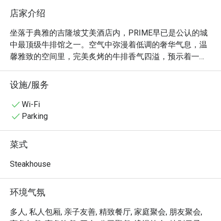
店家介绍
坐落于典雅的吉隆坡艾美酒店内，PRIME早已是公认的城
中最顶级牛排馆之一。空气中弥漫着低调的奢华气息，温
馨雅致的空间里，完美炙烤的牛排香气四溢，预示着一场
难忘的味蕾飨宴。无数饕客慕名而来，在此庆祝生命中每
一个重要或写意的时刻。吸引他们的，不仅是来自全球、
设施/服务
品质卓越的清真认证进口牛肉，更是那荣获多项殊荣的非
凡用餐体验。这不仅仅是一顿晚餐，更是所有牛排爱好者
Wi-Fi
的朝圣之地。

Parking
无论是想快速享用晚餐，还是惬意地度过一整个夜晚，这
菜式
里的独特魅力都将让您流连忘返：

品尝由获奖烹饪团队巧手料理的世界级清真认证牛肉，炙
Steakhouse
烤火候精准，风味无与伦比。

在充满现代优雅的氛围中用餐，温暖的灯光与舒适的绒面
环境气氛
座椅，营造出私密而迷人的空间。

体验贴心周到、无微不至的服务，让您感觉备受呵护，每
多人, 私人包厢, 亲子友善, 精致餐厅, 家庭聚会, 朋友聚会,