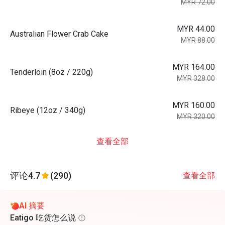
MYR 72.00
MYR 44.00
Australian Flower Crab Cake
MYR 88.00
MYR 164.00
Tenderloin (8oz / 220g)
MYR 328.00
MYR 160.00
Ribeye (12oz / 340g)
MYR 320.00
查看全部
评论
4.7
(290)
查看全部
AI 摘要
Eatigo 吃货怎么说