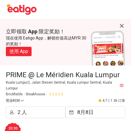
立即领取 App 限定奖励！
现在使用 Eatigo App，解锁价值高达MYR 30
的奖励！
使用 App
PRIME @ Le Méridien Kuala Lumpur
Kuala Lumpur2, Jalan Stesen Sentral, Kuala Lumpur Sentral, Kuala
Lumpur
Brickfields
Steakhouse
营业时间
4.7
|
1.3k 订座
20:30