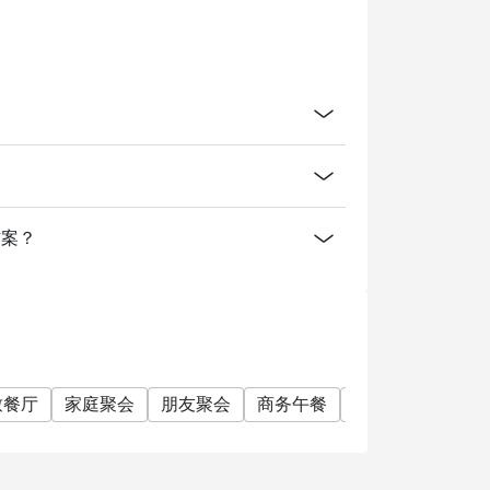
er discounts, privileges, vouchers and
？
费方案？
致餐厅
家庭聚会
朋友聚会
商务午餐
商务晚餐
开会