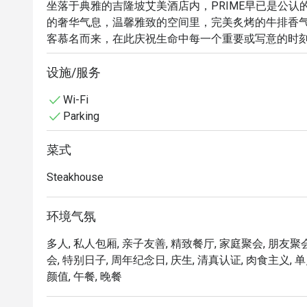
坐落于典雅的吉隆坡艾美酒店内，PRIME早已是公
的奢华气息，温馨雅致的空间里，完美炙烤的牛排香
客慕名而来，在此庆祝生命中每一个重要或写意的时
的清真认证进口牛肉，更是那荣获多项殊荣的非凡用
爱好者的朝圣之地。

设施/服务
Wi-Fi
无论是想快速享用晚餐，还是惬意地度过一整个夜晚，
Parking
品尝由获奖烹饪团队巧手料理的世界级清真认证牛肉，
在充满现代优雅的氛围中用餐，温暖的灯光与舒适的绒
菜式
体验贴心周到、无微不至的服务，让您感觉备受呵护，
Steakhouse
⭐ Google 评分：4.4 分 (0 则评论)

环境气氛
适合举办重要的商务晚宴、浪漫的纪念日庆祝，或任
多人, 私人包厢, 亲子友善, 精致餐厅, 家庭聚会, 朋友聚会
会, 特别日子, 周年纪念日, 庆生, 清真认证, 肉食主义, 单点
颜值, 午餐, 晚餐