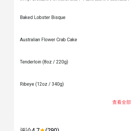
Baked Lobster Bisque
Australian Flower Crab Cake
Tenderloin (8oz / 220g)
Ribeye (12oz / 340g)
查看全部
评论
4.7
(290)