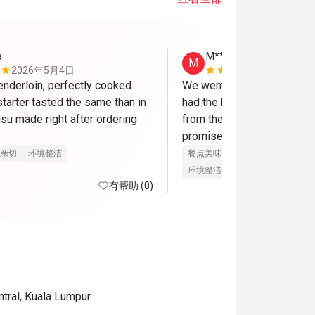
a
M***N
M
2026年5月4日
2025年12
nderloin, perfectly cooked. 
We went there for my hubby
tarter tasted the same than in 
had the best time! We got a
su made right after ordering 
from the warm and attentive
and delicious. 
promised them we’ll be bac
亲切
环境整洁
餐点美味
价位合理
态度亲切
They validated our parking 
环境整洁
有帮助 (0)
tral, Kuala Lumpur