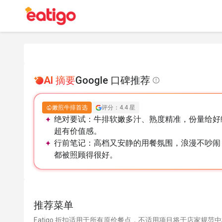
AI 摘要
Google 口碑推荐
嫩煎牛排首选
评分：4.4 星
绝对要试：
牛排软嫩多汁、熟度精准，份量给好
超有价值感。
行前笔记：
高档又安静的用餐氛围，浪漫不吵闹
都被照顾得很好。
推荐菜单
Eatigo 折扣适用于所有原价餐点，不适用项目将于店家规范