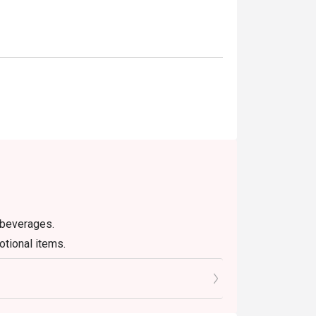
 beverages.
otional items.
ing of 10 persons and above.
 and 6% GST.