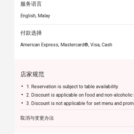
服务语言
English, Malay
付款选择
American Express, Mastercard®, Visa, Cash
店家规范
1. Reservation is subject to table availability.
2. Discount is applicable on food and non-alcoholic
3. Discount is not applicable for set menu and prom
4. Security deposit of 50% is required for any book
取消与变更办法
5. 4. Price quoted are inclusive of 10% service fee
6. Prices are subject to change without prior notice.