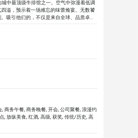
认的城中最顶级牛排馆之一。空气中弥漫着低调
气四溢，预示着一场难忘的味蕾飨宴。无数饕
刻。吸引他们的，不仅是来自全球、品质卓越
餐体验。这不仅仅是一顿晚餐，更是所有牛排
这里的独特魅力都将让您流连忘返：

炙烤火候精准，风味无与伦比。

面座椅，营造出私密而迷人的空间。

每个瞬间都倍感特别。

何想犒赏自己一顿顶级牛排的时刻。
, 商务午餐, 商务晚餐, 开会, 公司聚餐, 浪漫约
, 放纵美食, 红酒, 高级, 获奖, 传统/历史, 高