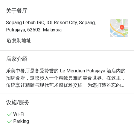
is a bit slow, ambient is quiet, rather too 
关于餐厅
empty and feel hollow. Seems like it cannot 
be booked after 19 Jan 2026. We will miss 
Sepang.Lebuh IRC, IOI Resort City, Sepang,
it.
Putrajaya, 62502, Malaysia
复制地址
店家介绍
乐美中餐厅是备受赞誉的 Le Méridien Putrajaya 酒店内的
招牌食府，邀您步入一个精致典雅的美食世界。在这里，
传统烹饪精髓与现代艺术感优雅交织，为您打造难忘的清
真餐饮体验。空间中弥漫着静谧雅致的氛围，精美的中式
艺术品为一顿难忘的佳肴营造出绝佳氛围。从炒锅的滋滋
设施/服务
声到茗茶的芬芳，每一处细节都在诉说着关于热情与风味
的故事。

Wi-Fi
Parking
无论是快捷晚餐，还是悠闲小酌，这里的独特魅力都将让