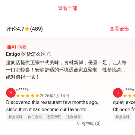
查看全部
评论
4.7
(489)
查看全部
AI 摘要
Eatigo 吃货怎么说
这间店提供正宗中式美味，食材新鲜，份量十足，让人每
一口都惊喜！安静舒适的环境适合家庭聚餐，性价比高，
绝对值得一试！
s****k
J***s
S
J
2026年1月14日
Discovered this restaurant few months ago, 
quiet, exce
since then it has become our favourite 
Chinese fo
restaurant. The food cooks in authentic 
dishes are
餐点美味
价位合理
态度亲切
适合聚餐
餐点美味
Chinese taste, fresh ingredient, good taste, 
有帮助 (0)
particular 
good portion and price reasonable. Service 
go weekly 