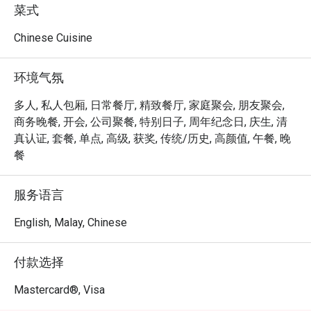
您流连忘返：

菜式
*   "Contemporary Classics": 精心烹制的清真中式佳肴，既
Chinese Cuisine
致敬传统，又取悦当代味蕾。

*   "Elegant Ambiance": 在充满艺术气息的环境中用餐，感
环境气氛
受奢华与亲切兼备的惬意氛围。

*   "Masterful Dim Sum": 品尝由点心师傅巧手制作的精致
多人, 私人包厢, 日常餐厅, 精致餐厅, 家庭聚会, 朋友聚会,
点心，是绝对不容错过的招牌美馔。

商务晚餐, 开会, 公司聚餐, 特别日子, 周年纪念日, 庆生, 清
真认证, 套餐, 单点, 高级, 获奖, 传统/历史, 高颜值, 午餐, 晚
⭐ Google 评分：4.1 (156 条评论)

餐
无论是珍贵的家庭聚会、体面的商务午餐，还是独自享受
服务语言
的宁静片刻，这里都是您的理想之选。
English, Malay, Chinese
付款选择
Mastercard®, Visa