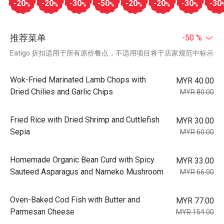
-20
-20
-30
-50
-20
-20
-30
-30
%
%
%
%
%
%
%
推荐菜单
-50 %
Eatigo 折扣适用于所有原价餐点，不适用项目将于店家规范中标示
Wok-Fried Marinated Lamb Chops with
MYR 40.00
Dried Chilies and Garlic Chips
MYR 80.00
Fried Rice with Dried Shrimp and Cuttlefish
MYR 30.00
Sepia
MYR 60.00
Homemade Organic Bean Curd with Spicy
MYR 33.00
Sauteed Asparagus and Nameko Mushroom
MYR 66.00
Oven-Baked Cod Fish with Butter and
MYR 77.00
Parmesan Cheese
MYR 154.00