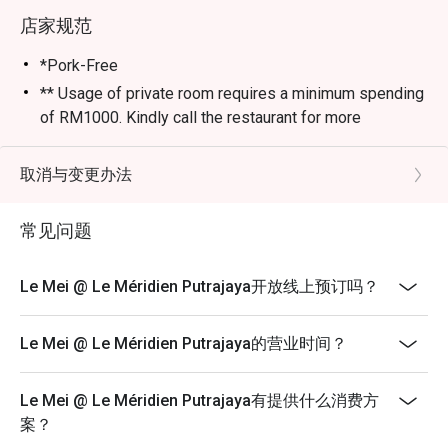
店家规范
*Pork-Free
** Usage of private room requires a minimum spending
of RM1000. Kindly call the restaurant for more
information.
Monday-Sunday and Public Holiday
取消与变更办法
12.00pm-2.30pm (Lunch)
6.30pm-10.00pm (Dinner)
常见问题
Last Order:
2.00pm And 9:00pm
Le Mei @ Le Méridien Putrajaya开放线上预订吗？
Le Mei @ Le Méridien Putrajaya的营业时间？
Le Mei @ Le Méridien Putrajaya有提供什么消费方
案？