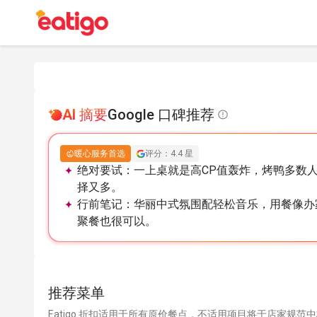
AI 摘要
Google 口碑推荐
暖心服务首选
评分：4.4 星
绝对要试：
一上桌就是高CP值轰炸，烤鸭多数
择又多。
行前笔记：
华丽中式氛围配轻松音乐，用餐像办
聚餐也很可以。
推荐菜单
Eatigo 折扣适用于所有原价餐点，不适用项目将于店家规范