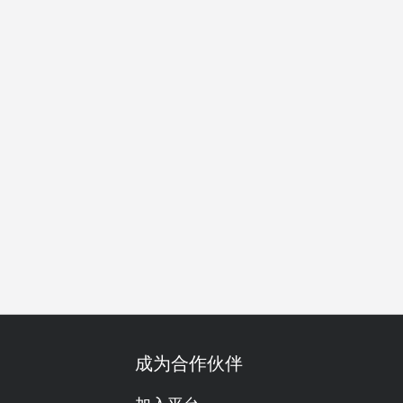
开会
公司聚餐
特别日子
周年纪念日
庆生
清真认
成为合作伙伴