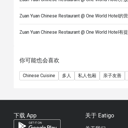
Zuan Yuan Chinese Restaurant @ One World Hot
Zuan Yuan Chinese Restaurant @ One World 
你可能也会喜欢
Chinese Cuisine
多人
私人包厢
亲子友善
下载 App
关于 Eatigo