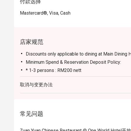
付款选择
⭐ Google 评分：4.3（源自 1,254 则评论）

Mastercard®, Visa, Cash
适合举办体面的商务午宴、周末家庭港点聚会，或温
店家规范
Discounts only applicable to dining at Main Dining H
Minimum Spend & Reservation Deposit Policy:
* 1-3 persons : RM200 nett
* 4 persons & above : RM400 nett
取消与变更办法
Redemption Code must be presented upon arrival. Fai
discounted payment being charged.
For any enquiries or Private Room Booking, kindly
fnb_sales@oneworldhotel.com.my
常见问题
Zuan Yuan Chinese Restaurant @ One World Ho