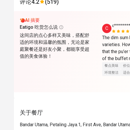
评论
4.2
(519)
AI 摘要
c*******
Eatigo 吃货怎么说
C
这间店的点心多样又美味，搭配舒
The dim sum b
适的环境和温馨的氛围，无论是家
varieties. How
庭聚餐还是好友小聚，都能享受超
that the pu’er
值的美食体验！
of the buffet
charge as a c
餐点美味
价位
环境整洁
适合
关于餐厅
Bandar Utama, Petaling Jaya.1, First Ave, Bandar Utam