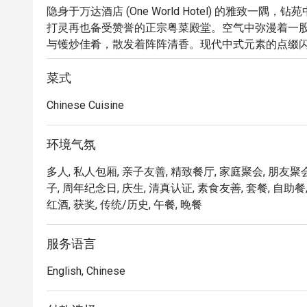
隐身于万达酒店 (One World Hotel) 的雅致一隅，钻苑中餐厅 (
打灵再也备受赞誉的正宗粤菜殿堂。空气中弥漫着一
与镬炒佳肴，散发着阵阵清香。现代中式元素的点缀
谧的对话交织出洗练的背景，使其成为寻觅传统风味的
菜式
无论是短暂的晚餐约会，或是悠长的惬意夜晚，这里的
Chinese Cuisine
在这里的体验，是传统与精致之间的一场优雅共舞。
手工巧制的精致点心，到极鲜海味，道道皆是经典。
佐以温暖而贴心的服务，将平凡的一餐，化为珍藏于心
环境气氛
多人, 私人包厢, 亲子友善, 精致餐厅, 家庭聚会, 朋友聚会
🍽️ 精选推荐

子, 周年纪念日, 庆生, 清真认证, 素食友善, 套餐, 自助餐
・北京烤鸭 | 席间上演的经典巨献，由师傅在桌边为
红酒, 获奖, 传统/历史, 午餐, 晚餐
・豉油皇蒸鳕鱼 | 新鲜就是王道，细致鱼肉浸润在咸
・精选点心 | 午间的精致享受，品尝如烧卖、虾饺等
服务语言
🥤 招牌饮品

English, Chinese
・精选中国茗茶 | 用一杯精心挑选的好茶升华您的用
・自家特调凉饮 | 口感清爽的无酒精饮品，巧妙平衡佳