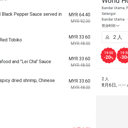
World Ho
Bandar Utama, Pe
nd Black Pepper Sauce served in
Selangor
MYR 64.40
Bandar Utama
MYR 92.00
营业时间
MYR 33.60
 Red Tobiko
MYR 48.00
19:00
19:3
-20
-30
%
MYR 33.60
afood and "Lei Cha" Sauce
MYR 48.00
2 人
 spicy dried shrimp, Chinese
MYR 33.60
8月6日
,
--:--
MYR 48.00