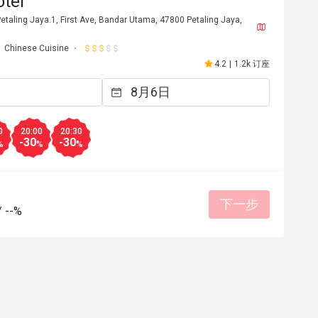
tel
taling Jaya.1, First Ave, Bandar Utama, 47800 Petaling Jaya,
Chinese Cuisine
4.2
|
1.2k 订座
0
20:00
20:30
-30
-30
%
%
%
下一步
/
--%