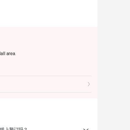
馨私密的庆祝晚宴。
all area.
lure to do so may result in full non-
 WhatsApp us at +60 16-339 0995 or email
tel开放线上预订吗？