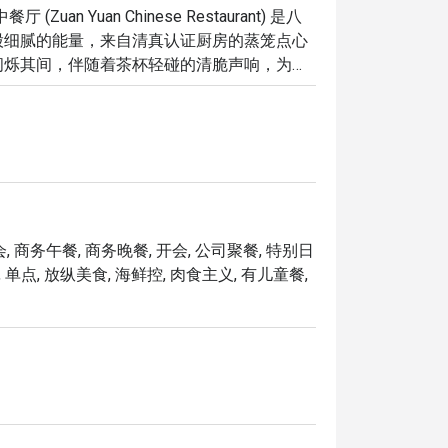
Zuan Yuan Chinese Restaurant) 是八
股细腻的能量，来自清真认证厨房的蒸笼点心
闪烁其间，伴随着茶杯轻碰的清脆声响，为静
饕客们，绝不能错过的秘境瑰宝。

独特魅力，将让您回味无穷：

细细品味遵循古法、匠心制作的招牌菜式，从
这一切，都在静谧雅致的氛围中完美呈现，再
的美好回忆。

, 商务午餐, 商务晚餐, 开会, 公司聚餐, 特别日
, 单点, 放纵美食, 海鲜控, 肉食主义, 有儿童餐,
您片下完美鸭皮，肉质鲜嫩，口感酥脆。

香清雅的头抽酱汁中，鲜美尽现。

全手工制作的经典美味。

餐体验，从醇厚普洱到清雅茉莉，任君选择。

肴的丰腴滋味。
