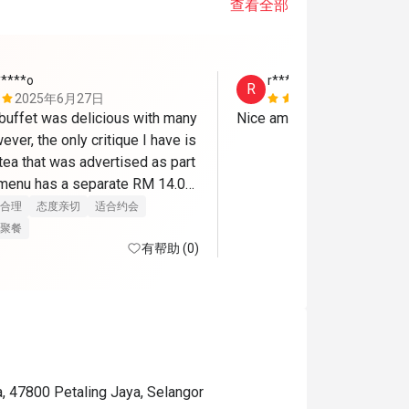
查看全部
*****o
r*******
R
2025年6月27日
2024年11
uffet was delicious with many 
ever, the only critique I have is 
 tea that was advertised as part 
 menu has a separate RM 14.05 
ondition of using Eatigo
合理
态度亲切
适合约会
聚餐
有帮助 (0)
a, 47800 Petaling Jaya, Selangor