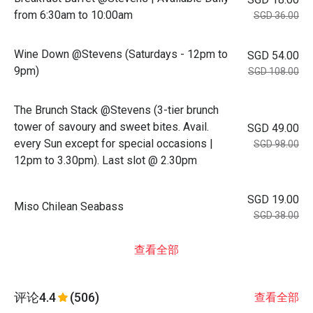
from 6:30am to 10:00am
SGD 36.00
Wine Down @Stevens (Saturdays - 12pm to
SGD 54.00
9pm)
SGD 108.00
The Brunch Stack @Stevens (3-tier brunch
tower of savoury and sweet bites. Avail.
SGD 49.00
every Sun except for special occasions |
SGD 98.00
12pm to 3.30pm). Last slot @ 2.30pm
SGD 19.00
Miso Chilean Seabass
SGD 38.00
查看全部
评论
4.4
(506)
查看全部