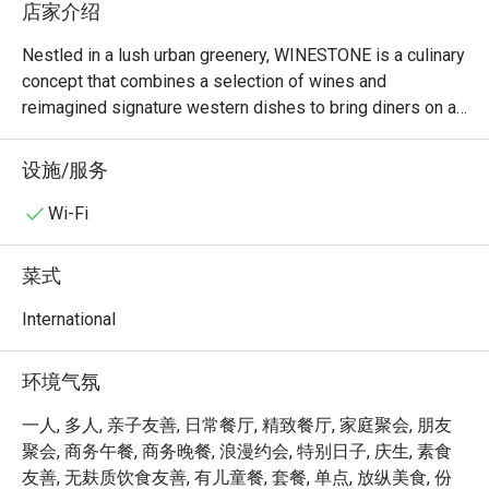
店家介绍
Nestled in a lush urban greenery, WINESTONE is a culinary 
concept that combines a selection of wines and 
reimagined signature western dishes to bring diners on a 
fresh epicurean journey complemented with affordable 
quality wines from all over the world. The name of the 
设施/服务
restaurant reflects the idea of the outlet, a new 
distinguishing concept with two elements: the wine 
Wi-Fi
selection created out of the experience and the signature 
meals served on stone boards. Indulge in these 
菜式
gastronomic delights over lunch meeting, afternoon soiree 
or a relaxing dinner gathering. Dine at a place where great 
International
food and fantastic vibes meet.
环境气氛
一人, 多人, 亲子友善, 日常餐厅, 精致餐厅, 家庭聚会, 朋友
聚会, 商务午餐, 商务晚餐, 浪漫约会, 特别日子, 庆生, 素食
友善, 无麸质饮食友善, 有儿童餐, 套餐, 单点, 放纵美食, 份