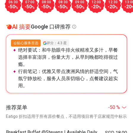
06:30
07:00
08:00
08:30
09:00
12:00
12:30
13:0
-50
-50
-50
-50
-50
-20
-20
-20
%
%
%
%
%
%
%
AI 摘要
Google 口碑推荐
贴心服务首选
评分：4.3 星
绝对要试：
和牛肋眼牛排火候精准又多汁，早餐
选择丰富澎湃，份量大方，从早到晚都吃得很过
瘾。
行前笔记：
优雅又带点澳洲风情的舒适空间，气
氛宁静放松，服务人员亲切细心，点餐建议超实
用。
推荐菜单
-50 %
Eatigo 折扣适用于所有原价餐点，不适用项目将于店家规范中标示
Breakfast Buffet @Stevens | Available Daily
SGD 18.00