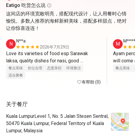
Eatigo 吃货怎么说
这间店的环境宽敞明亮，搭配现代设计，让人用餐时心情
愉悦。多数人推荐的海鲜新鲜美味，搭配多样甜点，绝对
让你惊喜连连！
N**a
M***
N
M
2026年7月29日
Love its varieties of food esp Sarawak 
Ayam perci
laksa, quality dishes for nasi, good 
will come 
combination of kueh melayu and cakes. Will 
餐点美味
价位合理
态度亲切
环境整洁
餐点美味
definitely go again.
适合聚餐
有帮助 (0)
关于餐厅
Kuala LumpurLevel 1, No. 5 Jalan Stesen Sentral,
50470 Kuala Lumpur, Federal Territory of Kuala
Lumpur, Malaysia