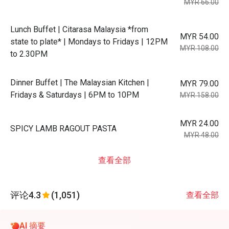
MYR 66.00
Lunch Buffet | Citarasa Malaysia *from
MYR 54.00
state to plate* | Mondays to Fridays | 12PM
MYR 108.00
to 2.30PM
Dinner Buffet | The Malaysian Kitchen |
MYR 79.00
Fridays & Saturdays | 6PM to 10PM
MYR 158.00
MYR 24.00
SPICY LAMB RAGOUT PASTA
MYR 48.00
查看全部
评论
4.3
(1,051)
查看全部
AI 摘要