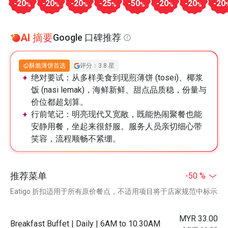
-20
-20
-20
-25
-50
-20
-20
-20
%
%
%
%
%
%
%
AI 摘要
Google 口碑推荐
酥脆薄饼首选
评分：3.8 星
绝对要试：
从多样美食到现煎薄饼 (tosei)、椰浆
饭 (nasi lemak)，海鲜新鲜、甜点品质稳，份量与
价位都超划算。
行前笔记：
明亮现代又宽敞，既能热闹聚餐也能
安静用餐，坐起来很舒服。服务人员亲切细心带
笑容，流程顺畅不紧绷。
推荐菜单
-50 %
Eatigo 折扣适用于所有原价餐点，不适用项目将于店家规范中标示
MYR 33.00
Breakfast Buffet | Daily | 6AM to 10.30AM