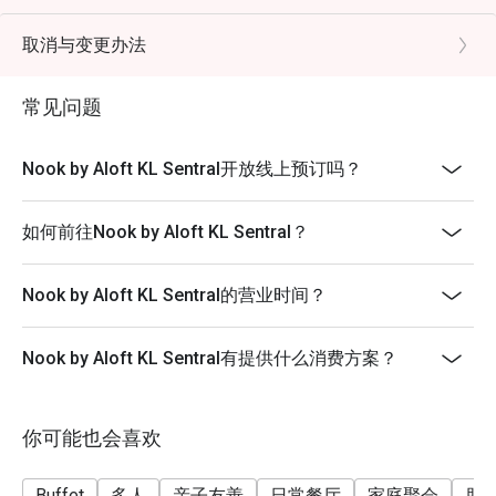
buffet is not available. Please check with the restaurant
for details.
取消与变更办法
适合充满活力的家庭午餐、下班后的时尚晚餐，或任何想
3. Set Menus are not applicable for Eatigo discounts.
满足国际自助餐瘾的时刻。
Only A la carte and Buffets are applicable.
常见问题
4. All reservations made through the Eatigo portal are
on a booking basis only. No combining of tables and no
Nook by Aloft KL Sentral开放线上预订吗？
splitting or combining of checks during settlement.
5. Guests should make all edits directly through
如何前往Nook by Aloft KL Sentral？
Eatigo's website or app, including changing the number
of persons and cancellations. The restaurant will not be
able to edit on behalf of guests.
Nook by Aloft KL Sentral的营业时间？
6. All promotions, deals, and discounts in Eatigo are
limited offers, and bookings are on a first-come, first-
Nook by Aloft KL Sentral有提供什么消费方案？
served basis. For group bookings, please contact the
restaurant or Eatigo's support team directly.
7. For bookings of 1 to 5 persons, the restaurant will
你可能也会喜欢
collect a minimum of 30% deposit to secure the seats
prior to the dining date. For bookings of 6 persons and
Buffet
多人
亲子友善
日常餐厅
家庭聚会
朋