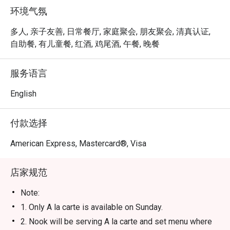
真正的魔力，在于其丰富多样的选择与互动式的餐饮体
环境气氛
验。在盘中堆满新鲜现烤的海鲜，细细品味烹调至完美的
柔嫩牛排，或沉醉于浓郁的咖喱与地道的马来西亚特色料
多人, 亲子友善, 日常餐厅, 家庭聚会, 朋友聚会, 清真认证,
理。热闹的氛围，加上现场铁板烧与烧烤台的烹饪表演，
自助餐, 有儿童餐, 红酒, 鸡尾酒, 午餐, 晚餐
让每一餐都像一场特别的盛会，在同一个时尚屋檐下，庆
祝着多元风味的融合。

服务语言
🍽️ 精选推荐

English
・Sarawak Laksa｜浓郁香醇的汤头，搭配米粉、鲜虾与
鸡丝。

付款选择
・Nasi Lemak｜香气四溢的椰浆饭，佐以特制叁峇酱、炸
鸡和传统配料。

American Express, Mastercard®, Visa
・Assorted Buffet Highlights｜每日轮替供应的新鲜海
鲜、现场烹饪台与多国特色料理。

店家规范
🥤 招牌饮品

Note:
・清爽解渴的在地茶饮、热带果汁与无酒精特调。

1. Only A la carte is available on Sunday.
2. Nook will be serving A la carte and set menu where
⭐ Google 评分：4.1 分，来自超过 1,500 则评论
