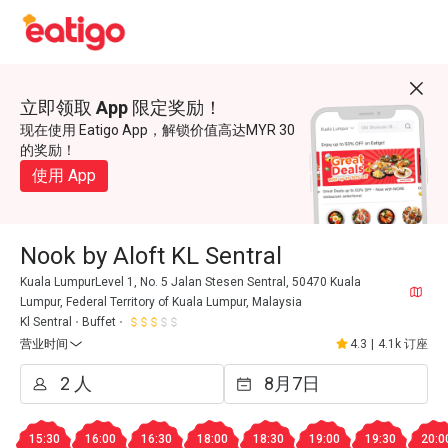
立即领取 App 限定奖励！
现在使用 Eatigo App，解锁价值高达MYR 30
的奖励！
使用 App
Nook by Aloft KL Sentral
Kuala LumpurLevel 1, No. 5 Jalan Stesen Sentral, 50470 Kuala
Lumpur, Federal Territory of Kuala Lumpur, Malaysia
Kl Sentral
Buffet
营业时间
4.3
|
4.1k 订座
15:30
16:00
16:30
18:00
18:30
19:00
19:30
20:0