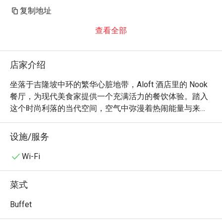
复制地址
查看全部
店家介绍
坐落于吉隆坡中环的繁华心脏地带，Aloft 酒店里的 Nook 
餐厅，为现代美食家提供一个充满活力的餐饮体验。踏入
这个时尚利落的当代空间，空气中弥漫着热闹能量与来自
世界各地的佳肴香气。这家备受好评的餐厅，呈献一场令
人目不暇接的国际自助盛宴，完美交织了马来西亚、西方
设施/服务
与印度的极致风味。看着厨师们在现场烹饪台前大展身
手，从滋滋作响的铁板烧到烤得恰到好处的牛排，为您在
Wi-Fi
这座城市交通最便捷的枢纽，带来一趟精彩绝伦的味蕾之
旅。

菜式
无论是快食晚餐，或是想在此度过一个悠闲的夜晚，以下
Buffet
是让 Nook 令人难忘的魅力所在：
