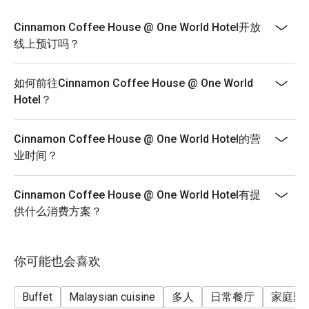
included in the reservation. However, customers must
notify by phone or email if children are also dining.
Cinnamon Coffee House @ One World Hotel开放
• Dining are only according to the time slot of the
线上预订吗？
purchased voucher.
• Reservations of 10 people and more require a 50%
如何前往Cinnamon Coffee House @ One World
security deposit.
Hotel？
• A 50% security deposit is required for all bookings
made during Public Holidays, Festive Seasons & •
Cinnamon Coffee House @ One World Hotel的营
Special Holidays including Christmas & New Year,
业时间？
Chinese New Year, Ramadhan month, Hari Raya,
Mother's Day, Father's Day, Valentines Day, Easter Day
& more.
Cinnamon Coffee House @ One World Hotel有提
供什么消费方案？
Kindly WhatsApp us at +60 16-210 9521 or email to
fnb_sales@oneworldhotel.com.my
你可能也会喜欢
Buffet
Malaysian cuisine
多人
日常餐厅
家庭聚