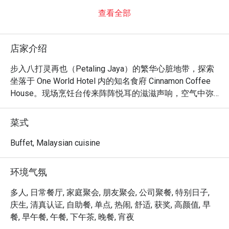
查看全部
店家介绍
步入八打灵再也（Petaling Jaya）的繁华心脏地带，探索
坐落于 One World Hotel 内的知名食府 Cinnamon Coffee 
House。现场烹饪台传来阵阵悦耳的滋滋声响，空气中弥
漫着来自世界各地的诱人香气。一场丰盛的国际自助盛宴
就此展开，将地道的马来西亚风味与备受喜爱的亚洲及西
菜式
式经典完美融合。无论是家庭欢聚或好友叙旧，这个热闹
非凡的美食热点，都将为寻求环球味蕾之旅的食客，谱写
Buffet, Malaysian cuisine
一曲精彩的风味交响乐。

环境气氛
无论是想来场便捷的晚餐，或享受一个悠闲的夜晚，这里
的独特魅力都将让您回味无穷：

多人, 日常餐厅, 家庭聚会, 朋友聚会, 公司聚餐, 特别日子,
真正的魅力，在于其如剧场般华丽展开的丰盛餐点。您可
庆生, 清真认证, 自助餐, 单点, 热闹, 舒适, 获奖, 高颜值, 早
欣赏主厨们在专门的中式与印度料理区大展精湛厨艺，或
餐, 早午餐, 午餐, 下午茶, 晚餐, 宵夜
漫步至日式料理区，品尝新鲜直送的美味。这场备受赞誉