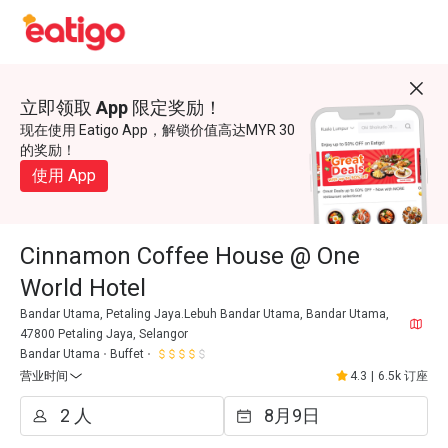
立即领取 App 限定奖励！
现在使用 Eatigo App，解锁价值高达MYR 30
的奖励！
使用 App
Cinnamon Coffee House @ One
World Hotel
Bandar Utama, Petaling Jaya.Lebuh Bandar Utama, Bandar Utama,
47800 Petaling Jaya, Selangor
Bandar Utama
Buffet
营业时间
4.3
|
6.5k 订座