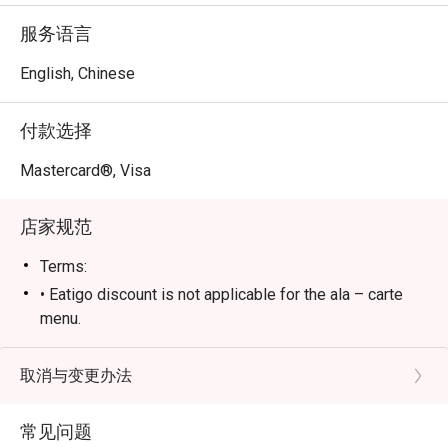
的自助盛宴，从地道的马来西亚本土佳肴到暖心治愈的西
服务语言
式美味，应有尽有，在温馨热闹的氛围中，确保每位食客
都能找到最合心意的选择，开启一场感官盛宴。

English, Chinese
适合举办家庭庆祝盛宴、体面的商务午餐，或是与挚友们
付款选择
的欢乐聚会。
Mastercard®, Visa
店家规范
Terms:
• Eatigo discount is not applicable for the ala – carte
menu.
• Prices may vary during Public Holidays.
• Children under 6 are free and children aged from 6 to
取消与变更办法
12 are half-price from the actual selling price.
For children under 12 years old, it does not need to be
常见问题