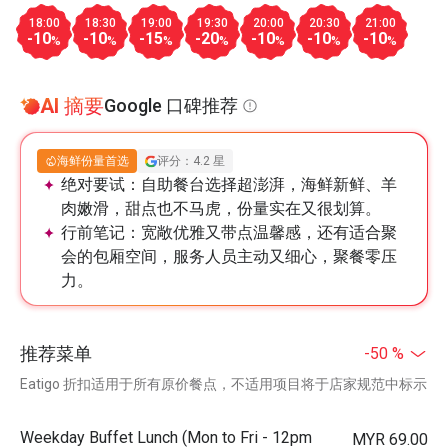
18:00
18:30
19:00
19:30
20:00
20:30
21:00
-10
-10
-15
-20
-10
-10
-10
%
%
%
%
%
%
%
AI 摘要
Google 口碑推荐
海鲜份量首选
评分：4.2 星
绝对要试：
自助餐台选择超澎湃，海鲜新鲜、羊
肉嫩滑，甜点也不马虎，份量实在又很划算。
行前笔记：
宽敞优雅又带点温馨感，还有适合聚
会的包厢空间，服务人员主动又细心，聚餐零压
力。
推荐菜单
-50 %
Eatigo 折扣适用于所有原价餐点，不适用项目将于店家规范中标示
Weekday Buffet Lunch (Mon to Fri - 12pm
MYR 69.00