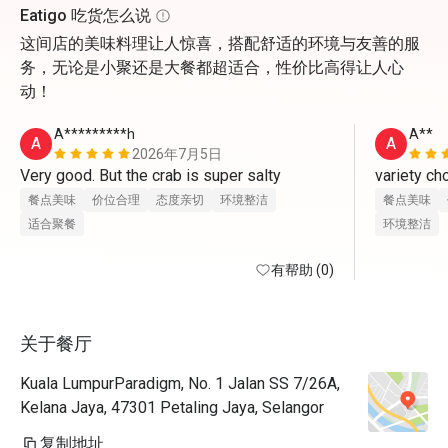
Eatigo 吃货怎么说
这间店的美味料理让人惊喜，搭配舒适的环境与友善的服
务，无论是小聚还是大餐都超适合，性价比高得让人心
动！
A*********h
A**
A
A
2026年7月5日
Very good. But the crab is super salty
variety cho
餐点美味
价位合理
态度亲切
环境整洁
餐点美味
适合聚餐
环境整洁
有帮助 (0)
关于餐厅
Kuala LumpurParadigm, No. 1 Jalan SS 7/26A,
Kelana Jaya, 47301 Petaling Jaya, Selangor
复制地址