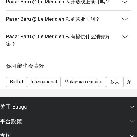
above) enjoy a 50% discount.
Pasar Baru @ Le Meridien PJ开放线上预订吗？
During festive season pricing may have changes. For
more details, please contact the hotel’s general line.
Pasar Baru @ Le Meridien PJ的营业时间？
..............................................................
Terms and Conditions:
Pasar Baru @ Le Meridien PJ有提供什么消费方
1. Discount is not applicable to children and senior
案？
citizen.
2. Discount is applicable on food and non-alcoholic
beverages.
你可能也会喜欢
3. Discount is not applicable on a la carte menu.
Buffet
International
Malaysian cuisine
多人
亲子
4. 50% deposit is required for any booking of 10
persons and above for normal buffet dinner.
5. Price quoted are inclusive of prevailing government
taxes.
关于 Eatigo
6. Prices are subject to change during special food
平台政策
promotions and festive season without prior notice.
支援