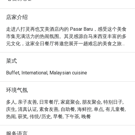
店家介绍
走进八打灵再也艾美酒店内的 Pasar Baru，感受这个美食
市集充满活力的热闹氛围。其灵感源自马来西亚丰富的多
元文化，这家全日餐厅将邀您展开一趟难忘的美食之旅。
空气中弥漫着香料的芬芳与现场烹饪台的滋滋声响，主厨
们在此精心打造一场丰盛的自助飨宴。在 PJ 的中心地
菜式
带，您可以尽情探索道地的马来、中华与印度佳肴，以及
选择丰富的生猛海鲜、各国美馔和西式经典料理。

Buffet, International, Malaysian cuisine
无论是快食晚餐，还是悠闲长聚，这里的独特魅力都将让
环境气氛
您回味无穷：

真正的魅力在于现场烹饪台，您可以亲眼看着主厨们大展
多人, 亲子友善, 日常餐厅, 家庭聚会, 朋友聚会, 特别日子,
身手，从滋滋作响的沙爹到新鲜现烤的海鲜，将您的餐点
庆生, 清真认证, 素食友善, 自助餐, 海鲜控, 单点, 有儿童餐,
完美呈现。琳琅满目的选择本身就是一场感官盛宴，让您
热闹, 获奖, 传统/历史, 早餐, 下午茶, 晚餐
能一盘接一盘地，自由规划专属于您的美食探索之旅。这
是一种互动式的用餐体验，既捕捉了马来西亚市集的热闹
服务语言