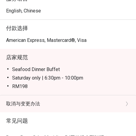
精髓，又兼具顶级酒店的精致服务。

English, Chinese
无论是节庆家庭聚餐、特殊场合晚宴，还是热闹的团体派
对，这里都是您的绝佳选择。
付款选择
American Express, Mastercard®, Visa
店家规范
Seafood Dinner Buffet
Saturday only | 6:30pm - 10:00pm
RM198
Weekend Dinner Buffet
Sunday only | 6:30pm - 10:00pm
取消与变更办法
RM148
常见问题
Notes:
Children (ages 7–12) and senior citizens (ages 60 and