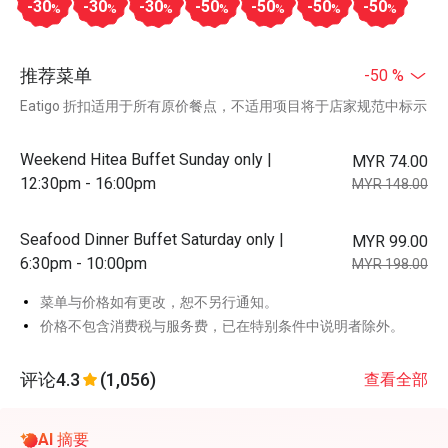
-30
-30
-30
-50
-50
-50
-50
%
%
%
%
%
%
%
推荐菜单
-50 %
Eatigo 折扣适用于所有原价餐点，不适用项目将于店家规范中标示
Weekend Hitea Buffet Sunday only |
MYR 74.00
12:30pm - 16:00pm
MYR 148.00
Seafood Dinner Buffet Saturday only |
MYR 99.00
6:30pm - 10:00pm
MYR 198.00
菜单与价格如有更改，恕不另行通知。
价格不包含消费税与服务费，已在特别条件中说明者除外。
评论
4.3
(1,056)
查看全部
AI 摘要