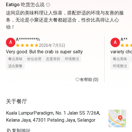
Eatigo 吃货怎么说
这间店的美味料理让人惊喜，搭配舒适的环境与友善的服
务，无论是小聚还是大餐都超适合，性价比高得让人心
动！
A*********h
A**
A
A
2026年7月5日
Very good. But the crab is super salty
variety cho
餐点美味
价位合理
态度亲切
环境整洁
餐点美味
适合聚餐
环境整洁
有帮助 (0)
关于餐厅
Kuala LumpurParadigm, No. 1 Jalan SS 7/26A,
Kelana Jaya, 47301 Petaling Jaya, Selangor
复制地址