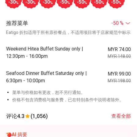
-30
-30
-30
-50
-50
-50
-50
%
%
%
%
%
%
%
推荐菜单
-50 %
Eatigo 折扣适用于所有原价餐点，不适用项目将于店家规范中标示
Weekend Hitea Buffet Sunday only |
MYR 74.00
12:30pm - 16:00pm
MYR 148.00
Seafood Dinner Buffet Saturday only |
MYR 99.00
6:30pm - 10:00pm
MYR 198.00
菜单与价格如有更改，恕不另行通知。
价格不包含消费税与服务费，已在特别条件中说明者除外。
评论
4.3
(1,056)
查看全部
AI 摘要