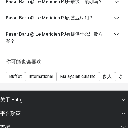
above) enjoy a 50% discount.
Pasar Baru @ Le Meridien PJ开放线上预订吗？
During festive season pricing may have changes. For
more details, please contact the hotel’s general line.
Pasar Baru @ Le Meridien PJ的营业时间？
..............................................................
Terms and Conditions:
Pasar Baru @ Le Meridien PJ有提供什么消费方
1. Discount is not applicable to children and senior
案？
citizen.
2. Discount is applicable on food and non-alcoholic
beverages.
你可能也会喜欢
3. Discount is not applicable on a la carte menu.
Buffet
International
Malaysian cuisine
多人
亲子
4. 50% deposit is required for any booking of 10
persons and above for normal buffet dinner.
5. Price quoted are inclusive of prevailing government
taxes.
关于 Eatigo
6. Prices are subject to change during special food
平台政策
promotions and festive season without prior notice.
支援