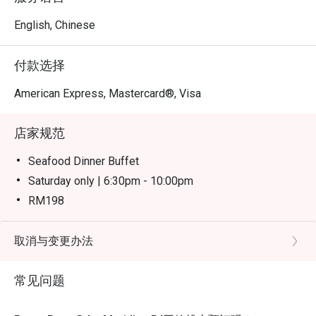
精髓，又兼具顶级酒店的精致服务。

English, Chinese
无论是节庆家庭聚餐、特殊场合晚宴，还是热闹的团体派
对，这里都是您的绝佳选择。
付款选择
American Express, Mastercard®, Visa
店家规范
Seafood Dinner Buffet
Saturday only | 6:30pm - 10:00pm
RM198
Weekend Dinner Buffet
Sunday only | 6:30pm - 10:00pm
取消与变更办法
RM148
常见问题
Notes:
Children (ages 7–12) and senior citizens (ages 60 and