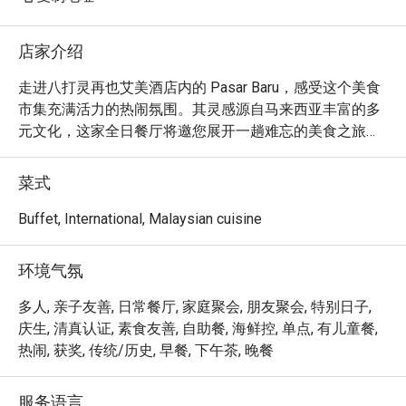
店家介绍
走进八打灵再也艾美酒店内的 Pasar Baru，感受这个美食
市集充满活力的热闹氛围。其灵感源自马来西亚丰富的多
元文化，这家全日餐厅将邀您展开一趟难忘的美食之旅。
空气中弥漫着香料的芬芳与现场烹饪台的滋滋声响，主厨
们在此精心打造一场丰盛的自助飨宴。在 PJ 的中心地
菜式
带，您可以尽情探索道地的马来、中华与印度佳肴，以及
选择丰富的生猛海鲜、各国美馔和西式经典料理。

Buffet, International, Malaysian cuisine
无论是快食晚餐，还是悠闲长聚，这里的独特魅力都将让
环境气氛
您回味无穷：

真正的魅力在于现场烹饪台，您可以亲眼看着主厨们大展
多人, 亲子友善, 日常餐厅, 家庭聚会, 朋友聚会, 特别日子,
身手，从滋滋作响的沙爹到新鲜现烤的海鲜，将您的餐点
庆生, 清真认证, 素食友善, 自助餐, 海鲜控, 单点, 有儿童餐,
完美呈现。琳琅满目的选择本身就是一场感官盛宴，让您
热闹, 获奖, 传统/历史, 早餐, 下午茶, 晚餐
能一盘接一盘地，自由规划专属于您的美食探索之旅。这
是一种互动式的用餐体验，既捕捉了马来西亚市集的热闹
服务语言