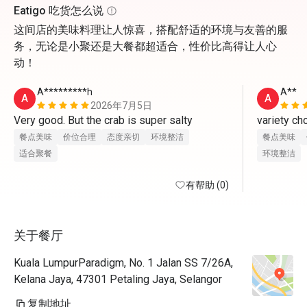
Eatigo 吃货怎么说
这间店的美味料理让人惊喜，搭配舒适的环境与友善的服
务，无论是小聚还是大餐都超适合，性价比高得让人心
动！
A*********h
A**
A
A
2026年7月5日
Very good. But the crab is super salty
variety cho
餐点美味
价位合理
态度亲切
环境整洁
餐点美味
适合聚餐
环境整洁
有帮助 (0)
关于餐厅
Kuala LumpurParadigm, No. 1 Jalan SS 7/26A,
Kelana Jaya, 47301 Petaling Jaya, Selangor
复制地址