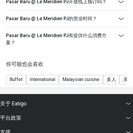
above) enjoy a 50% discount.
Pasar Baru @ Le Meridien PJ开放线上预订吗？
During festive season pricing may have changes. For
more details, please contact the hotel’s general line.
Pasar Baru @ Le Meridien PJ的营业时间？
..............................................................
Terms and Conditions:
Pasar Baru @ Le Meridien PJ有提供什么消费方
1. Discount is not applicable to children and senior
案？
citizen.
2. Discount is applicable on food and non-alcoholic
beverages.
你可能也会喜欢
3. Discount is not applicable on a la carte menu.
Buffet
International
Malaysian cuisine
多人
亲子
4. 50% deposit is required for any booking of 10
persons and above for normal buffet dinner.
5. Price quoted are inclusive of prevailing government
taxes.
关于 Eatigo
6. Prices are subject to change during special food
平台政策
promotions and festive season without prior notice.
支援