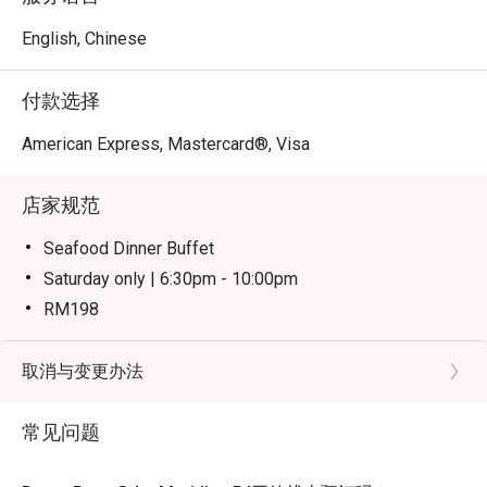
精髓，又兼具顶级酒店的精致服务。

English, Chinese
无论是节庆家庭聚餐、特殊场合晚宴，还是热闹的团体派
对，这里都是您的绝佳选择。
付款选择
American Express, Mastercard®, Visa
店家规范
Seafood Dinner Buffet
Saturday only | 6:30pm - 10:00pm
RM198
Weekend Dinner Buffet
Sunday only | 6:30pm - 10:00pm
取消与变更办法
RM148
常见问题
Notes:
Children (ages 7–12) and senior citizens (ages 60 and