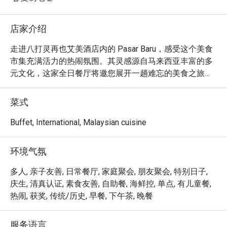
店家介绍
走进八打灵再也艾美酒店内的 Pasar Baru，感受这个美食
市集充满活力的热闹氛围。其灵感源自马来西亚丰富的多
元文化，这家全日餐厅将邀您展开一趟难忘的美食之旅。
空气中弥漫着香料的芬芳与现场烹饪台的滋滋声响，主厨
们在此精心打造一场丰盛的自助飨宴。在 PJ 的中心地
菜式
带，您可以尽情探索道地的马来、中华与印度佳肴，以及
选择丰富的生猛海鲜、各国美馔和西式经典料理。

Buffet, International, Malaysian cuisine
无论是快食晚餐，还是悠闲长聚，这里的独特魅力都将让
环境气氛
您回味无穷：

真正的魅力在于现场烹饪台，您可以亲眼看着主厨们大展
多人, 亲子友善, 日常餐厅, 家庭聚会, 朋友聚会, 特别日子,
身手，从滋滋作响的沙爹到新鲜现烤的海鲜，将您的餐点
庆生, 清真认证, 素食友善, 自助餐, 海鲜控, 单点, 有儿童餐,
完美呈现。琳琅满目的选择本身就是一场感官盛宴，让您
热闹, 获奖, 传统/历史, 早餐, 下午茶, 晚餐
能一盘接一盘地，自由规划专属于您的美食探索之旅。这
是一种互动式的用餐体验，既捕捉了马来西亚市集的热闹
服务语言