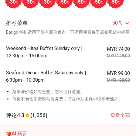
-30
-30
-30
-50
-50
-50
-50
%
%
%
%
%
%
%
推荐菜单
-50 %
Eatigo 折扣适用于所有原价餐点，不适用项目将于店家规范中标示
Weekend Hitea Buffet Sunday only |
MYR 74.00
12:30pm - 16:00pm
MYR 148.00
Seafood Dinner Buffet Saturday only |
MYR 99.00
6:30pm - 10:00pm
MYR 198.00
菜单与价格如有更改，恕不另行通知。
价格不包含消费税与服务费，已在特别条件中说明者除外。
评论
4.3
(1,056)
查看全部
AI 摘要