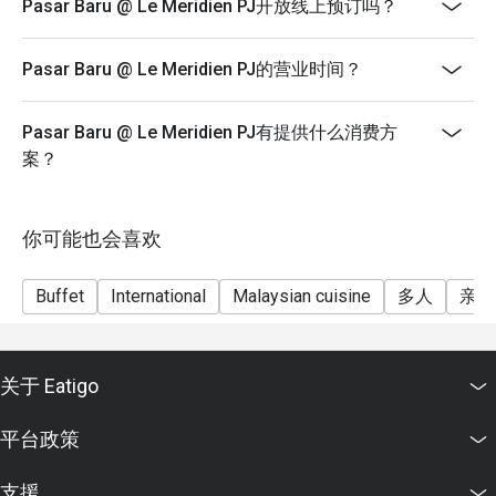
above) enjoy a 50% discount.
Pasar Baru @ Le Meridien PJ开放线上预订吗？
During festive season pricing may have changes. For
more details, please contact the hotel’s general line.
Pasar Baru @ Le Meridien PJ的营业时间？
..............................................................
Terms and Conditions:
Pasar Baru @ Le Meridien PJ有提供什么消费方
1. Discount is not applicable to children and senior
案？
citizen.
2. Discount is applicable on food and non-alcoholic
beverages.
你可能也会喜欢
3. Discount is not applicable on a la carte menu.
Buffet
International
Malaysian cuisine
多人
亲子
4. 50% deposit is required for any booking of 10
persons and above for normal buffet dinner.
5. Price quoted are inclusive of prevailing government
taxes.
关于 Eatigo
6. Prices are subject to change during special food
平台政策
promotions and festive season without prior notice.
支援