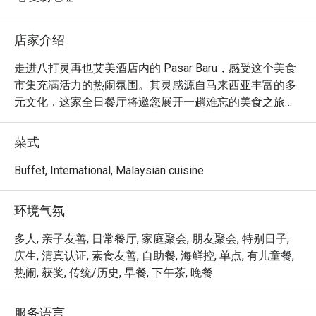
店家介绍
走进八打灵再也艾美酒店内的 Pasar Baru，感受这个美食
市集充满活力的热闹氛围。其灵感源自马来西亚丰富的多
元文化，这家全日餐厅将邀您展开一趟难忘的美食之旅。
空气中弥漫着香料的芬芳与现场烹饪台的滋滋声响，主厨
们在此精心打造一场丰盛的自助飨宴。在 PJ 的中心地
菜式
带，您可以尽情探索道地的马来、中华与印度佳肴，以及
选择丰富的生猛海鲜、各国美馔和西式经典料理。

Buffet, International, Malaysian cuisine
无论是快食晚餐，还是悠闲长聚，这里的独特魅力都将让
环境气氛
您回味无穷：

真正的魅力在于现场烹饪台，您可以亲眼看着主厨们大展
多人, 亲子友善, 日常餐厅, 家庭聚会, 朋友聚会, 特别日子,
身手，从滋滋作响的沙爹到新鲜现烤的海鲜，将您的餐点
庆生, 清真认证, 素食友善, 自助餐, 海鲜控, 单点, 有儿童餐,
完美呈现。琳琅满目的选择本身就是一场感官盛宴，让您
热闹, 获奖, 传统/历史, 早餐, 下午茶, 晚餐
能一盘接一盘地，自由规划专属于您的美食探索之旅。这
是一种互动式的用餐体验，既捕捉了马来西亚市集的热闹
服务语言