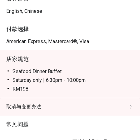
精髓，又兼具顶级酒店的精致服务。

English, Chinese
无论是节庆家庭聚餐、特殊场合晚宴，还是热闹的团体派
对，这里都是您的绝佳选择。
付款选择
American Express, Mastercard®, Visa
店家规范
Seafood Dinner Buffet
Saturday only | 6:30pm - 10:00pm
RM198
Weekend Dinner Buffet
Sunday only | 6:30pm - 10:00pm
取消与变更办法
RM148
常见问题
Notes:
Children (ages 7–12) and senior citizens (ages 60 and