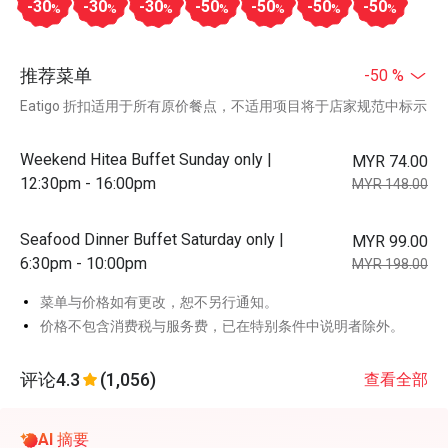
-30
-30
-30
-50
-50
-50
-50
%
%
%
%
%
%
%
推荐菜单
-50 %
Eatigo 折扣适用于所有原价餐点，不适用项目将于店家规范中标示
Weekend Hitea Buffet Sunday only |
MYR 74.00
12:30pm - 16:00pm
MYR 148.00
Seafood Dinner Buffet Saturday only |
MYR 99.00
6:30pm - 10:00pm
MYR 198.00
菜单与价格如有更改，恕不另行通知。
价格不包含消费税与服务费，已在特别条件中说明者除外。
评论
4.3
(1,056)
查看全部
AI 摘要