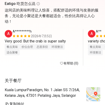
Eatigo 吃货怎么说
这间店的美味料理让人惊喜，搭配舒适的环境与友善的服
务，无论是小聚还是大餐都超适合，性价比高得让人心
动！
A*********h
A**
A
A
2026年7月5日
Very good. But the crab is super salty
variety cho
餐点美味
价位合理
态度亲切
环境整洁
餐点美味
适合聚餐
环境整洁
有帮助 (0)
关于餐厅
Kuala LumpurParadigm, No. 1 Jalan SS 7/26A,
Kelana Jaya, 47301 Petaling Jaya, Selangor
复制地址